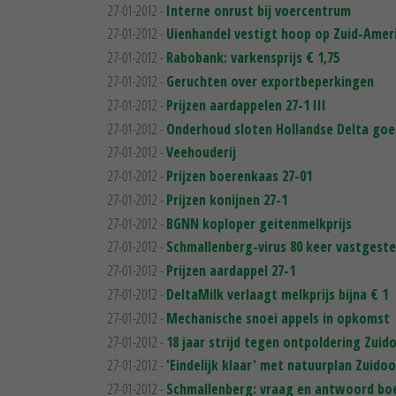
27-01-2012 -
Interne onrust bij voercentrum
27-01-2012 -
Uienhandel vestigt hoop op Zuid-Amer
27-01-2012 -
Rabobank: varkensprijs € 1,75
27-01-2012 -
Geruchten over exportbeperkingen
27-01-2012 -
Prijzen aardappelen 27-1 III
27-01-2012 -
Onderhoud sloten Hollandse Delta goe
27-01-2012 -
Veehouderij
27-01-2012 -
Prijzen boerenkaas 27-01
27-01-2012 -
Prijzen konijnen 27-1
27-01-2012 -
BGNN koploper geitenmelkprijs
27-01-2012 -
Schmallenberg-virus 80 keer vastgeste
27-01-2012 -
Prijzen aardappel 27-1
27-01-2012 -
DeltaMilk verlaagt melkprijs bijna € 1
27-01-2012 -
Mechanische snoei appels in opkomst
27-01-2012 -
18 jaar strijd tegen ontpoldering Zuid
27-01-2012 -
'Eindelijk klaar' met natuurplan Zuido
27-01-2012 -
Schmallenberg: vraag en antwoord bo