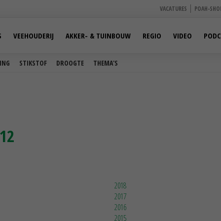
VACATURES
POAH-SHO
S
VEEHOUDERIJ
AKKER- & TUINBOUW
REGIO
VIDEO
PODC
ING
STIKSTOF
DROOGTE
THEMA'S
012
2018
2017
2016
2015