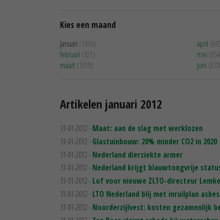
Kies een maand
januari
(1016)
april
(84
februari
(921)
mei
(854
maart
(1010)
juni
(870
Artikelen januari 2012
31-01-2012 -
Maat: aan de slag met werklozen
31-01-2012 -
Glastuinbouw: 20% minder CO2 in 2020
31-01-2012 -
Nederland dierziekte armer
31-01-2012 -
Nederland krijgt blauwtongvrije statu
31-01-2012 -
Lof voor nieuwe ZLTO-directeur Lemk
31-01-2012 -
LTO Nederland blij met inruilplan asbes
31-01-2012 -
Noorderzijlvest: kosten gezamenlijk b