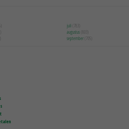
5)
juli
(783)
)
augustus
(803)
)
september
(705)
s
es
t
etalen