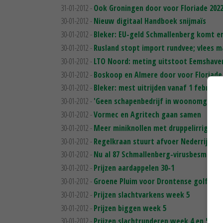
31-01-2012 -
Ook Groningen door voor Floriade 202
30-01-2012 -
Nieuw digitaal Handboek snijmaïs
30-01-2012 -
Bleker: EU-geld Schmallenberg komt e
30-01-2012 -
Rusland stopt import rundvee; vlees 
30-01-2012 -
LTO Noord: meting uitstoot Eemshave
30-01-2012 -
Boskoop en Almere door voor Floriade
30-01-2012 -
Bleker: mest uitrijden vanaf 1 februari
30-01-2012 -
'Geen schapenbedrijf in woonomgevin
30-01-2012 -
Vormec en Agritech gaan samen
30-01-2012 -
Meer miniknollen met druppelirrigatie
30-01-2012 -
Regelkraan stuurt afvoer Nederrijn en 
30-01-2012 -
Nu al 87 Schmallenberg-virusbesmetti
30-01-2012 -
Prijzen aardappelen 30-1
30-01-2012 -
Groene Pluim voor Drontense golfbaa
30-01-2012 -
Prijzen slachtvarkens week 5
30-01-2012 -
Prijzen biggen week 5
30-01-2012 -
Prijzen slachtrunderen week 4 en 5