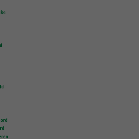
ika
d
ld
oord
ord
eren