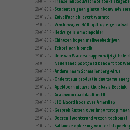
28-01-2012 -
Franse landbouwschool zoekt stagebe
28-01-2012 -
Studenten gaan glastuinbouw adviser
28-01-2012 -
Zuivelfabriek levert warmte
28-01-2012 -
Vrachtwagen HAK rijdt op eigen afval
28-01-2012 -
Hedwige is emotiepolder
28-01-2012 -
Chinezen kopen melkveebedrijven
28-01-2012 -
Tekort aan biomelk
28-01-2012 -
Unie van Waterschappen wijzigt beleid
28-01-2012 -
Nederlands pootgoed behoort tot we
28-01-2012 -
Andere naam Schmallenberg-virus
28-01-2012 -
Ondersteun productie duurzame energ
28-01-2012 -
Apeldoorn nieuwe thuisbasis Reesink
28-01-2012 -
Graanvoorraad daalt in EU
28-01-2012 -
LTO Noord boos over Amerdiep
28-01-2012 -
Gesprek Russen over importstop maa
28-01-2012 -
Boeren Twenterand vrezen toekomst
28-01-2012 -
Sallandse oplossing voor erfafspoelin