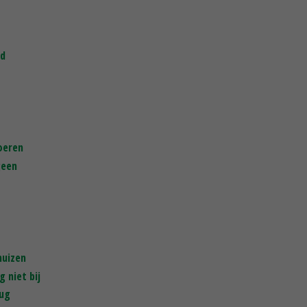
rd
oeren
geen
huizen
 niet bij
rug