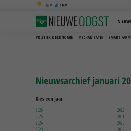
0 MM
18,7
NIEUW
POLITIEK & ECONOMIE
MECHANISATIE
SMART FARM
Nieuwsarchief januari 2
Kies een jaar
2026
2022
2025
2021
2024
2020
2023
2019