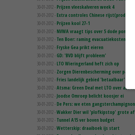
30-01-2012 -
Prijzen vleeskalveren week 4
30-01-2012 -
Extra controles Chinese rijst(producte
30-01-2012 -
Prijzen kool 27-1
30-01-2012 -
NVWA vraagt tips over 5 dode pony’s
30-01-2012 -
Ten Boer: raming evacuatiekosten € 30
30-01-2012 -
Fryske Gea prikt eieren
30-01-2012 -
GD: 'BVD blijft probleem'
30-01-2012 -
LTO Wieringerland heft zich op
30-01-2012 -
Zorgen Dierenbescherming over paard
30-01-2012 -
Fries landelijk gebied 'betaalbaar'
30-01-2012 -
Atsma: Green Deal met LTO over asbes
30-01-2012 -
Joodse Omroep belicht koosjer ei
30-01-2012 -
De Pers: we eten gangsterchampignon
30-01-2012 -
Wakker Dier wil 'plofkipstop' grote a
30-01-2012 -
Tunnel A15 ver boven budget
30-01-2012 -
Wetterskip: draaiboek ijs start