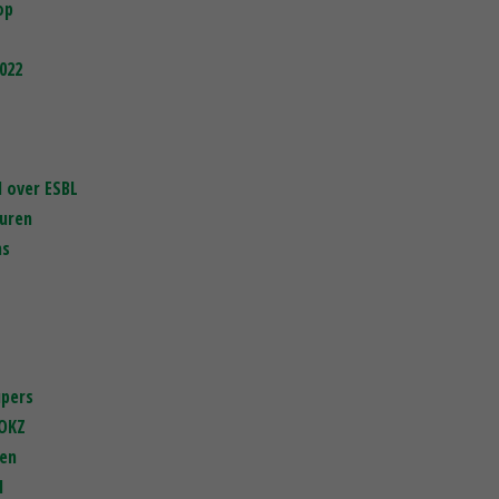
op
022
 over ESBL
buren
ns
upers
COKZ
jen
l