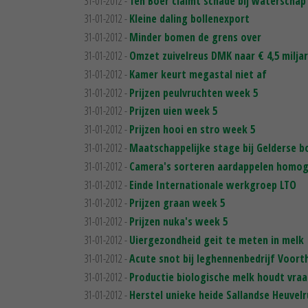
31-01-2012 -
Ten Boer claimt schade bij waterschap
31-01-2012 -
Kleine daling bollenexport
31-01-2012 -
Minder bomen de grens over
31-01-2012 -
Omzet zuivelreus DMK naar € 4,5 milja
31-01-2012 -
Kamer keurt megastal niet af
31-01-2012 -
Prijzen peulvruchten week 5
31-01-2012 -
Prijzen uien week 5
31-01-2012 -
Prijzen hooi en stro week 5
31-01-2012 -
Maatschappelijke stage bij Gelderse b
31-01-2012 -
Camera's sorteren aardappelen homo
31-01-2012 -
Einde Internationale werkgroep LTO
31-01-2012 -
Prijzen graan week 5
31-01-2012 -
Prijzen nuka's week 5
31-01-2012 -
Uiergezondheid geit te meten in melk
31-01-2012 -
Acute snot bij leghennenbedrijf Voort
31-01-2012 -
Productie biologische melk houdt vraag
31-01-2012 -
Herstel unieke heide Sallandse Heuvel