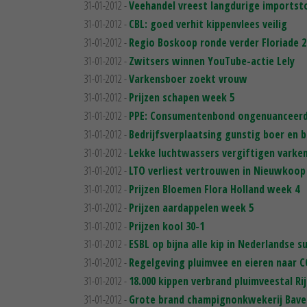
31-01-2012 -
Veehandel vreest langdurige importst
31-01-2012 -
CBL: goed verhit kippenvlees veilig
31-01-2012 -
Regio Boskoop ronde verder Floriade 2
31-01-2012 -
Zwitsers winnen YouTube-actie Lely
31-01-2012 -
Varkensboer zoekt vrouw
31-01-2012 -
Prijzen schapen week 5
31-01-2012 -
PPE: Consumentenbond ongenuanceerd
31-01-2012 -
Bedrijfsverplaatsing gunstig boer en 
31-01-2012 -
Lekke luchtwassers vergiftigen varke
31-01-2012 -
LTO verliest vertrouwen in Nieuwkoop
31-01-2012 -
Prijzen Bloemen Flora Holland week 4
31-01-2012 -
Prijzen aardappelen week 5
31-01-2012 -
Prijzen kool 30-1
31-01-2012 -
ESBL op bijna alle kip in Nederlandse s
31-01-2012 -
Regelgeving pluimvee en eieren naar 
31-01-2012 -
18.000 kippen verbrand pluimveestal Ri
31-01-2012 -
Grote brand champignonkwekerij Bave