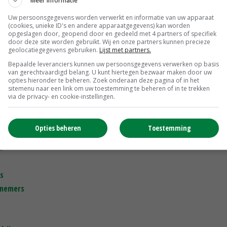
Meer informatie
Uw persoonsgegevens worden verwerkt en informatie van uw apparaat
n)
(cookies, unieke ID's en andere apparaatgegevens) kan worden
opgeslagen door, geopend door en gedeeld met 4 partners of specifiek
door deze site worden gebruikt. Wij en onze partners kunnen precieze
geolocatiegegevens gebruiken.
Lijst met partners.
Bepaalde leveranciers kunnen uw persoonsgegevens verwerken op basis
0.000
van gerechtvaardigd belang. U kunt hiertegen bezwaar maken door uw
opties hieronder te beheren. Zoek onderaan deze pagina of in het
sitemenu naar een link om uw toestemming te beheren of in te trekken
via de privacy- en cookie-instellingen.
enleed
Opties beheren
Toestemming
t
s
fnemers