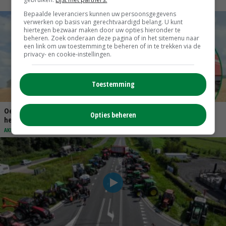
Bepaalde leveranciers kunnen uw persoonsgegevens
verwerken op basis van gerechtvaardigd belang. U kunt
hiertegen bezwaar maken door uw opties hieronder te
beheren. Zoek onderaan deze pagina of in het sitemenu naar
een link om uw toestemming te beheren of in te trekken via de
privacy- en cookie-instellingen.
Toestemming
Oekraïne-vlogger Kees Huizinga: ‘Tarwe wordt geperst, koeien
Opties beheren
hebben stro nodig’
AKKER- & TUINBOUW