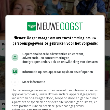
Nieuwe Oogst vraagt om uw toestemming om uw
persoonsgegevens te gebruiken voor het volgende:
Danique in Canada: ‘Superveel schik gehad tijdens stage’
VEEHOUDERIJ
Gepersonaliseerde advertenties en content,
advertentie- en contentmetingen,
doelgroepenonderzoek en ontwikkeling van diensten
Informatie op een apparaat opslaan en/of openen
Meer informatie
Uw persoonsgegevens worden verwerkt en informatie van uw
apparaat (cookies, unieke ID's en andere apparaatgegevens)
kan worden opgeslagen door, geopend door en gedeeld met
4 partners of specifiek door deze site worden gebruikt. Wij en
POAH!: Fendt 1042
onze partners kunnen precieze geolocatiegegevens
MECHANISATIE
gebruiken.
Lijst met partners.