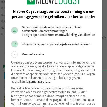
Nieuwe Oogst vraagt om uw toestemming om uw
persoonsgegevens te gebruiken voor het volgende:
Gepersonaliseerde advertenties en content,
advertentie- en contentmetingen,
doelgroepenonderzoek en ontwikkeling van diensten
Informatie op een apparaat opslaan en/of openen
IN EURO'S PER KILO, EXCL. BTW
Meer informatie
Uw persoonsgegevens worden verwerkt en informatie van uw
MARKTBERICHTEN
apparaat (cookies, unieke ID's en andere apparaatgegevens)
kan worden opgeslagen door, geopend door en gedeeld met
4 partners of specifiek door deze site worden gebruikt. Wij en
Boter noteert lager, plus voor weipoeder
onze partners kunnen precieze geolocatiegegevens
gebruiken.
Lijst met partners.
29-07-2026
Bepaalde leveranciers kunnen uw persoonsgegevens
verwerken op basis van gerechtvaardigd belang. U kunt
hiertegen bezwaar maken door uw opties hieronder te
Enorme voorraden boter en kaas drukken
beheren. Zoek onderaan deze pagina of in het sitemenu naar
zuivelmarkt
een link om uw toestemming te beheren of in te trekken via de
28-07-2026