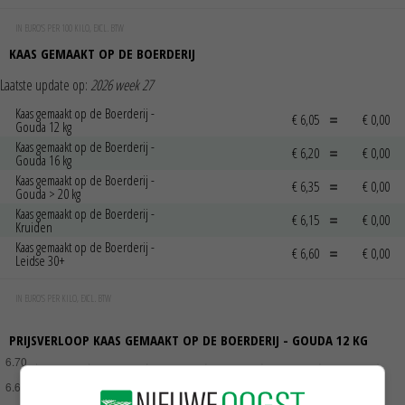
IN EURO'S PER 100 KILO, EXCL. BTW
KAAS GEMAAKT OP DE BOERDERIJ
Laatste update op:
2026 week 27
Kaas gemaakt op de Boerderij -
€ 6,05
€ 0,00
Gouda 12 kg
Kaas gemaakt op de Boerderij -
€ 6,20
€ 0,00
Gouda 16 kg
Kaas gemaakt op de Boerderij -
€ 6,35
€ 0,00
Gouda > 20 kg
Kaas gemaakt op de Boerderij -
€ 6,15
€ 0,00
Kruiden
Kaas gemaakt op de Boerderij -
€ 6,60
€ 0,00
Leidse 30+
IN EURO'S PER KILO, EXCL. BTW
PRIJSVERLOOP KAAS GEMAAKT OP DE BOERDERIJ - GOUDA 12 KG