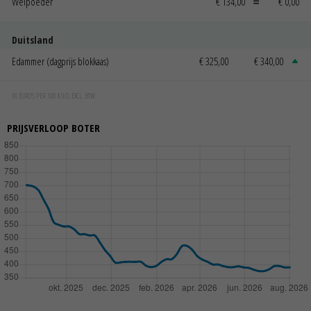
Weipoeder
€ 134,00
€ 0,00
Duitsland
Edammer (dagprijs blokkaas)
€ 325,00
€ 340,00
IN EURO'S PER 100 KILO, EXCL. BTW
PRIJSVERLOOP BOTER