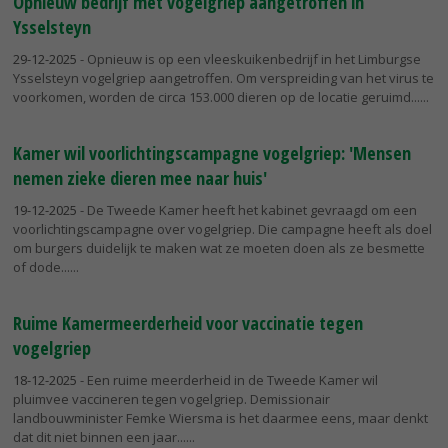
Opnieuw bedrijf met vogelgriep aangetroffen in
Ysselsteyn
29-12-2025
- Opnieuw is op een vleeskuikenbedrijf in het Limburgse
Ysselsteyn vogelgriep aangetroffen. Om verspreiding van het virus te
voorkomen, worden de circa 153.000 dieren op de locatie geruimd...
Kamer wil voorlichtingscampagne vogelgriep: 'Mensen
nemen zieke dieren mee naar huis'
19-12-2025
- De Tweede Kamer heeft het kabinet gevraagd om een
voorlichtingscampagne over vogelgriep. Die campagne heeft als doel
om burgers duidelijk te maken wat ze moeten doen als ze besmette
of dode...
Ruime Kamermeerderheid voor vaccinatie tegen
vogelgriep
18-12-2025
- Een ruime meerderheid in de Tweede Kamer wil
pluimvee vaccineren tegen vogelgriep. Demissionair
landbouwminister Femke Wiersma is het daarmee eens, maar denkt
dat dit niet binnen een jaar...