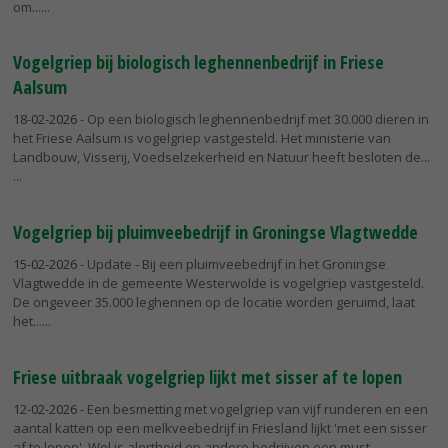
om...
Vogelgriep bij biologisch leghennenbedrijf in Friese
Aalsum
18-02-2026
- Op een biologisch leghennenbedrijf met 30.000 dieren in
het Friese Aalsum is vogelgriep vastgesteld. Het ministerie van
Landbouw, Visserij, Voedselzekerheid en Natuur heeft besloten de...
Vogelgriep bij pluimveebedrijf in Groningse Vlagtwedde
15-02-2026
- Update - Bij een pluimveebedrijf in het Groningse
Vlagtwedde in de gemeente Westerwolde is vogelgriep vastgesteld.
De ongeveer 35.000 leghennen op de locatie worden geruimd, laat
het...
Friese uitbraak vogelgriep lijkt met sisser af te lopen
12-02-2026
- Een besmetting met vogelgriep van vijf runderen en een
aantal katten op een melkveebedrijf in Friesland lijkt 'met een sisser
af te lopen'. Wel is alertheid op andere bedrijven een must....