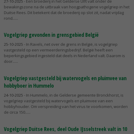
27-10-2025
- Een broederij in het Gelderse Ulft valt onder de
bewakingszone na de uitbraak van hoogpathogene vogelgriep in het
Duitse Rees. Dit betekent dat de broederij op slot zit, nadat vrijdag
rond...
Vogelgriep gevonden in grensgebied België
25-10-2025
- In Ravels, net over de grens in België, is vogelgriep
vastgesteld op een vermeerderingsbedrijf. België heeft een
beperkingsgebied ingesteld dat deels in Nederland valt. Daarom is
door...
Vogelgriep vastgesteld bij watervogels en pluimvee van
hobbyboer in Hummelo
24-10-2025
- In Hummelo, in de Gelderse gemeente Bronckhorst, is
vogelgriep vastgesteld bij watervogels en pluimvee van een
hobbyhouder. Om verspreiding van het virus te voorkomen, worden
de circa 150...
Vogelgriep Duitse Rees, deel Oude IJsselstreek valt in 10