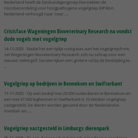
Nederland heeft de Deskundigengroep Dierziekten de
risicobeoordeling voor hoogpathogene vogelgriep (HPAI) in
Nederland verhoogd naar 'zeer...
Crisisfase Wageningen Bioveterinary Research na vondst
dode vogels met vogelgriep
14-11-2025
- Nadat het een tijdje rustig was aan het vogelgriepfront,
zet Wageningen Bioveterinary Research zich nu schrap voor een
nieuwe ziektegolf. Eenden lijken een grotere rol bij de bestrijding te...
Vogelgriep op bedrijven in Bennekom en Swifterbant
11-11-2025
- Op een bedrijf met 20.000 ouderdieren in Bennekom en
een met 47.000 leghennen in Swifterbant is 10 oktober vogelgriep
vastgesteld. De dieren worden geruimd door de Nederlandse
Voedsel- en...
Vogelgriep vastgesteld in Limburgs dierenpark
05-11-2025
- Bij een dierenpark in het Limburgse Born is vogelgriep