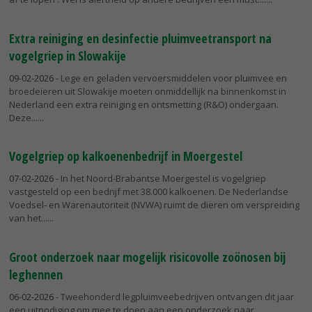
Extra reiniging en desinfectie pluimveetransport na
vogelgriep in Slowakije
09-02-2026
- Lege en geladen vervoersmiddelen voor pluimvee en
broedeieren uit Slowakije moeten onmiddellijk na binnenkomst in
Nederland een extra reiniging en ontsmetting (R&O) ondergaan.
Deze...
Vogelgriep op kalkoenenbedrijf in Moergestel
07-02-2026
- In het Noord-Brabantse Moergestel is vogelgriep
vastgesteld op een bedrijf met 38.000 kalkoenen. De Nederlandse
Voedsel- en Warenautoriteit (NVWA) ruimt de dieren om verspreiding
van het...
Groot onderzoek naar mogelijk risicovolle zoönosen bij
leghennen
06-02-2026
- Tweehonderd legpluimveebedrijven ontvangen dit jaar
een uitnodiging om mee te doen aan een onderzoek naar