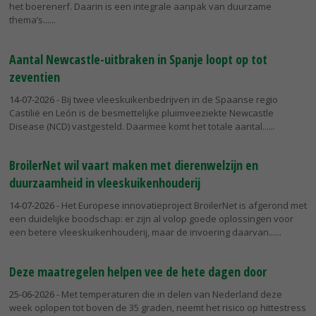
het boerenerf. Daarin is een integrale aanpak van duurzame
thema’s...
Aantal Newcastle-uitbraken in Spanje loopt op tot
zeventien
14-07-2026
- Bij twee vleeskuikenbedrijven in de Spaanse regio
Castilië en León is de besmettelijke pluimveeziekte Newcastle
Disease (NCD) vastgesteld. Daarmee komt het totale aantal...
BroilerNet wil vaart maken met dierenwelzijn en
duurzaamheid in vleeskuikenhouderij
14-07-2026
- Het Europese innovatieproject BroilerNet is afgerond met
een duidelijke boodschap: er zijn al volop goede oplossingen voor
een betere vleeskuikenhouderij, maar de invoering daarvan...
Deze maatregelen helpen vee de hete dagen door
25-06-2026
- Met temperaturen die in delen van Nederland deze
week oplopen tot boven de 35 graden, neemt het risico op hittestress