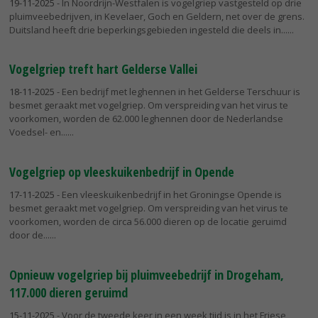
19-11-2025
- In Noordrijn-Westfalen is vogelgriep vastgesteld op drie
pluimveebedrijven, in Kevelaer, Goch en Geldern, net over de grens.
Duitsland heeft drie beperkingsgebieden ingesteld die deels in...
Vogelgriep treft hart Gelderse Vallei
18-11-2025
- Een bedrijf met leghennen in het Gelderse Terschuur is
besmet geraakt met vogelgriep. Om verspreiding van het virus te
voorkomen, worden de 62.000 leghennen door de Nederlandse
Voedsel- en...
Vogelgriep op vleeskuikenbedrijf in Opende
17-11-2025
- Een vleeskuikenbedrijf in het Groningse Opende is
besmet geraakt met vogelgriep. Om verspreiding van het virus te
voorkomen, worden de circa 56.000 dieren op de locatie geruimd
door de...
Opnieuw vogelgriep bij pluimveebedrijf in Drogeham,
117.000 dieren geruimd
15-11-2025
- Voor de tweede keer in een week tijd is in het Friese