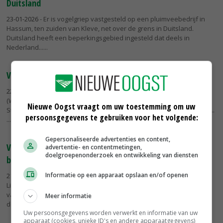
Duitsland
23-01-2026
- Er is vogelgriep vastgesteld op een pluimveebedrijf in
Hassum, ten zuiden van Kleve, net over de grens in Duitsland.
Duitsland heeft een beperkingsgebied ingesteld dat deels in
Nederland...
Vogelgriepgeval Polen: 1,5 miljoen leghennen gedood
22-01-2026
- Op een leghennenbedrijf in de regio Groot-Polen
(Wielkopolska) is vogelgriep vastgesteld. Bij dit bedrijf in het dorp
Nieuwe Oogst vraagt om uw toestemming om uw
Starkówiec Piatkowski moeten ongeveer 1,5 miljoen kippen worden...
persoonsgegevens te gebruiken voor het volgende:
Gepersonaliseerde advertenties en content,
Vogelgriep in Lottum, niet alle vogels geruimd vanwege
advertentie- en contentmetingen,
doelgroepenonderzoek en ontwikkeling van diensten
bijzondere soorten
Informatie op een apparaat opslaan en/of openen
21-01-2026
- Op een kleinschalige dierhouderij met 370 vogels in het
Limburgse dorp Lottum is vogelgriep vastgesteld. Om verspreiding
van het virus te voorkomen, worden alle besmette dieren geruimd
Meer informatie
door...
Uw persoonsgegevens worden verwerkt en informatie van uw
apparaat (cookies, unieke ID's en andere apparaatgegevens)