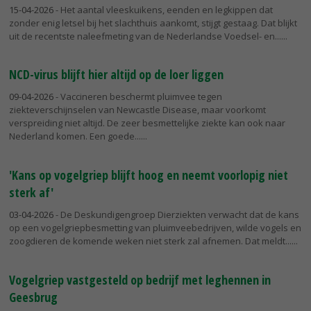
15-04-2026
- Het aantal vleeskuikens, eenden en legkippen dat
zonder enig letsel bij het slachthuis aankomt, stijgt gestaag. Dat blijkt
uit de recentste naleefmeting van de Nederlandse Voedsel- en...
NCD-virus blijft hier altijd op de loer liggen
09-04-2026
- Vaccineren beschermt pluimvee tegen
ziekteverschijnselen van Newcastle Disease, maar voorkomt
verspreiding niet altijd. De zeer besmettelijke ziekte kan ook naar
Nederland komen. Een goede...
'Kans op vogelgriep blijft hoog en neemt voorlopig niet
sterk af'
03-04-2026
- De Deskundigengroep Dierziekten verwacht dat de kans
op een vogelgriepbesmetting van pluimveebedrijven, wilde vogels en
zoogdieren de komende weken niet sterk zal afnemen. Dat meldt...
Vogelgriep vastgesteld op bedrijf met leghennen in
Geesbrug