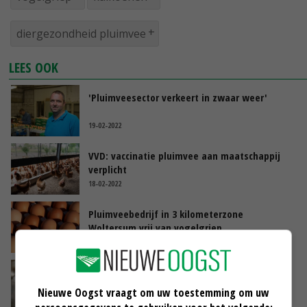
diergezondheid pluimvee
LEES OOK
'Pluimveesector verkeert in zwaar weer'
19-02-2022
VVD: vaccinatie pluimvee aan maatschappij
verplicht
18-02-2022
Pluimveebedrijf in 3 kilometerzone
Woltersum vrij van vogelgriep
18-02-2022
Sterk pleidooi voor vaccinatie tegen
vogelgriep
Nieuwe Oogst vraagt om uw toestemming om uw
18-02-2022