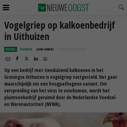
Vogelgriep op kalkoenbedrijf
in Uithuizen
NIEUWS
PLUIMVEE
JOHN LAMERS
21 FEB 2022 OM 08:55
UUR
Op een bedrijf met tienduizend kalkoenen in het
Groningse Uithuizen is vogelgriep vastgesteld. Het gaat
waarschijnlijk om een hoogpathogene variant. Om
verspreiding van het virus te voorkomen, wordt het
pluimveebedrijf geruimd door de Nederlandse Voedsel-
en Warenautoriteit (NVWA).