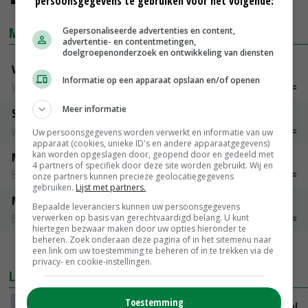
persoonsgegevens te gebruiken voor het volgende:
MARKTPRIJZEN
Gepersonaliseerde advertenties en content,
advertentie- en contentmetingen,
doelgroepenonderzoek en ontwikkeling van diensten
Vleeskuikens Barneveld tot 2000 gr
Informatie op een apparaat opslaan en/of openen
Weekcijfers
€ 1,09
~
€ 1,11
Meer informatie
Slachtkippen Barneveld Moederdieren (> 3,5 kg)
Weekcijfers
€ 0,85
€ 0,00
Uw persoonsgegevens worden verwerkt en informatie van uw
apparaat (cookies, unieke ID's en andere apparaatgegevens)
kan worden opgeslagen door, geopend door en gedeeld met
Maat 48
4 partners of specifiek door deze site worden gebruikt. Wij en
Barneveld kooieieren
€ 7,15
€ 0,00
onze partners kunnen precieze geolocatiegegevens
gebruiken.
Lijst met partners.
Maat 54
Bepaalde leveranciers kunnen uw persoonsgegevens
Barneveld kooieieren
€ 9,10
€ 0,00
verwerken op basis van gerechtvaardigd belang. U kunt
hiertegen bezwaar maken door uw opties hieronder te
beheren. Zoek onderaan deze pagina of in het sitemenu naar
een link om uw toestemming te beheren of in te trekken via de
MEER MARKTPRIJZEN
privacy- en cookie-instellingen.
LAATSTE NIEUWS
Toestemming
ForFarmers groeit verder en ziet marktaandeel