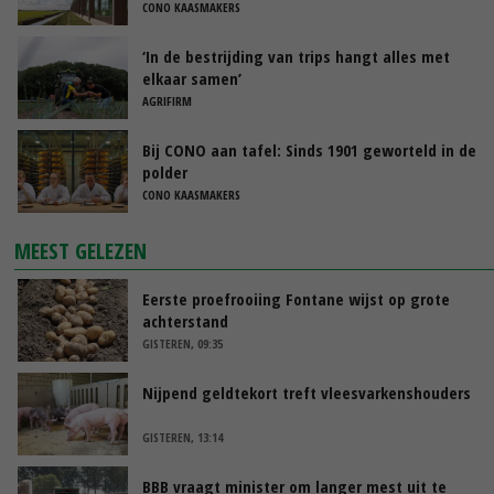
CONO KAASMAKERS
‘In de bestrijding van trips hangt alles met
elkaar samen’
AGRIFIRM
Bij CONO aan tafel: Sinds 1901 geworteld in de
polder
CONO KAASMAKERS
MEEST GELEZEN
Eerste proefrooiing Fontane wijst op grote
achterstand
GISTEREN, 09:35
Nijpend geldtekort treft vleesvarkenshouders
GISTEREN, 13:14
BBB vraagt minister om langer mest uit te