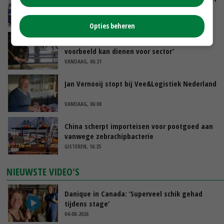
toenemen
VANDAAG, 07:43
Opties beheren
Zalmkweker wil ‘standaard neerzetten die als
voorbeeld kan dienen voor sector’
VANDAAG, 06:21
Jan Vernooij stopt bij Vee&Logistiek Nederland
VANDAAG, 06:00
China scherpt importeisen voor pootgoed aan
vanwege zebrachipbacterie
GISTEREN, 16:25
NIEUWSTE VIDEO'S
Danique in Canada: ‘Superveel schik gehad
tijdens stage’
04-08-2026