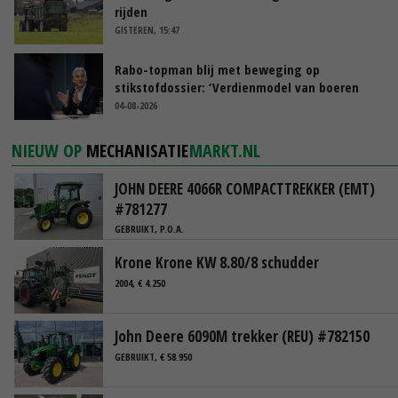
rijden
GISTEREN, 15:47
Rabo-topman blij met beweging op
stikstofdossier: ‘Verdienmodel van boeren
blijft cruciaal’
04-08-2026
NIEUW OP
MECHANISATIE
MARKT.NL
JOHN DEERE 4066R COMPACTTREKKER (EMT)
#781277
GEBRUIKT, P.O.A.
Krone Krone KW 8.80/8 schudder
2004, € 4.250
John Deere 6090M trekker (REU) #782150
GEBRUIKT, € 58.950