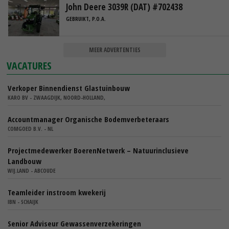
John Deere 3039R (DAT) #702438
GEBRUIKT, P.O.A.
MEER ADVERTENTIES
VACATURES
Verkoper Binnendienst Glastuinbouw
KARO BV - ZWAAGDIJK, NOORD-HOLLAND,
Accountmanager Organische Bodemverbeteraars
COMGOED B.V. - NL
Projectmedewerker BoerenNetwerk – Natuurinclusieve
Landbouw
WIJ.LAND - ABCOUDE
Teamleider instroom kwekerij
IBN - SCHAIJK
Senior Adviseur Gewassenverzekeringen