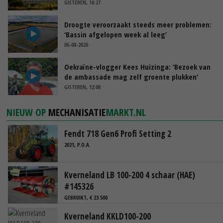
GISTEREN, 16:27
Droogte veroorzaakt steeds meer problemen:
‘Bassin afgelopen week al leeg’
06-08-2026
Oekraïne-vlogger Kees Huizinga: ‘Bezoek van
de ambassade mag zelf groente plukken’
GISTEREN, 12:00
NIEUW OP
MECHANISATIE
MARKT.NL
Fendt 718 Gen6 Profi Setting 2
2021, P.O.A.
Kverneland LB 100-200 4 schaar (HAE)
#145326
GEBRUIKT, € 23.500
Kverneland KKLD100-200