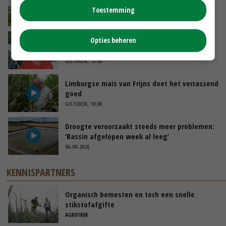
Toestemming
VANDAAG, 10:00
Oekraïne-vlogger Kees Huizinga: ‘Bezoek van
Opties beheren
de ambassade mag zelf groente plukken’
GISTEREN, 12:00
Limburgse mais van Frijns doet het verrassend
goed
GISTEREN, 10:00
Droogte veroorzaakt steeds meer problemen:
‘Bassin afgelopen week al leeg’
06-08-2026
KENNISPARTNERS
Organisch bemesten en toch een snelle
stikstofafgifte
AGRIFIRM