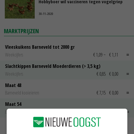
Hobbyboer wil vaccineren tegen vogelgriep
30-11-2020
MARKTPRIJZEN
Vleeskuikens Barneveld tot 2000 gr
Weekcijfers
€ 1,09
~
€ 1,11
Slachtkippen Barneveld Moederdieren (> 3,5 kg)
Weekcijfers
€ 0,85
€ 0,00
Maat 48
Barneveld kooieieren
€ 7,15
€ 0,00
Maat 54
Barneveld kooieieren
€ 9,10
€ 0,00
MEER MARKTPRIJZEN