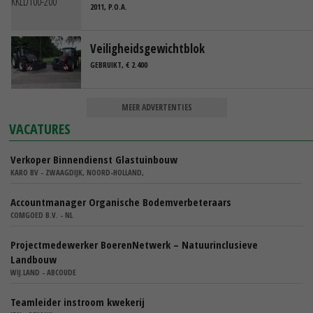
2011, P.O.A.
Veiligheidsgewichtblok
GEBRUIKT, € 2.400
MEER ADVERTENTIES
VACATURES
Verkoper Binnendienst Glastuinbouw
KARO BV - ZWAAGDIJK, NOORD-HOLLAND,
Accountmanager Organische Bodemverbeteraars
COMGOED B.V. - NL
Projectmedewerker BoerenNetwerk – Natuurinclusieve
Landbouw
WIJ.LAND - ABCOUDE
Teamleider instroom kwekerij