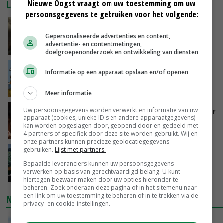
Nieuwe Oogst vraagt om uw toestemming om uw
LAATSTE NIEUWS
persoonsgegevens te gebruiken voor het volgende:
‘Samenwerking A-ware en Amalthea gaat
zorgen voor meer balans’
Gepersonaliseerde advertenties en content,
advertentie- en contentmetingen,
VANDAAG, 16:01
doelgroepenonderzoek en ontwikkeling van diensten
Internationale vraag naar geitenzuivel blijft
Informatie op een apparaat opslaan en/of openen
groot: Nederland in Europese top
VANDAAG, 15:33
Meer informatie
Uw persoonsgegevens worden verwerkt en informatie van uw
Vlaamse varkensstapel krimpt, pluimveesector
apparaat (cookies, unieke ID's en andere apparaatgegevens)
groeit door schaalvergroting
kan worden opgeslagen door, geopend door en gedeeld met
VANDAAG, 15:20
4 partners of specifiek door deze site worden gebruikt. Wij en
onze partners kunnen precieze geolocatiegegevens
gebruiken.
Lijst met partners.
‘Cijfer jezelf niet weg en doe vooral ook waar
je gelukkig van wordt’
Bepaalde leveranciers kunnen uw persoonsgegevens
verwerken op basis van gerechtvaardigd belang. U kunt
VANDAAG, 13:31
hiertegen bezwaar maken door uw opties hieronder te
beheren. Zoek onderaan deze pagina of in het sitemenu naar
een link om uw toestemming te beheren of in te trekken via de
NIEUWSTE VIDEO'S
privacy- en cookie-instellingen.
POAH!: John Deere 7730