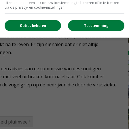
sitemenu naar een link om uw toestemming te beheren of in te trekken
via de privacy- en cookie-instellingen.
of vangploegen aan een pluimveebedrijf geldt de
Opties beheren
Toestemming
erdeel van de hygiëneprotocollen voor bezoekers en
houdende dreiging van vogelgriep roept Avined de
na te leven. Er zijn signalen dat er niet altijd
angen.
een advies aan de commissie van deskundigen
e
met veel uitbraken kort na elkaar. Ook komt er
n de vogelgriep op de bedrijven die door de virusziekte
eid pluimvee