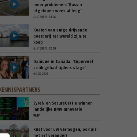
meer problemen: ‘Bassin
afgelopen week al leeg’
GISTEREN, 14:06
Koeien van enige drijvende
boerderij ter wereld zijn te
koop
GISTEREN, 12:00
Danique in Canada: ‘Superveel
schik gehad tijdens stage’
04-08-2026
KENNISPARTNERS
SyreN en SecureCattle winnen
landelijke RMV Innovatie
Awards
RMV
Rust voor uw vermogen, ook als
het erf verandert