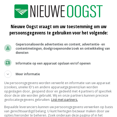
Nieuwe Oogst vraagt om uw toestemming om uw
persoonsgegevens te gebruiken voor het volgende:
Gepersonaliseerde advertenties en content, advertentie- en
contentmetingen, doelgroepenonderzoek en ontwikkeling van
diensten
Informatie op een apparaat opslaan en/of openen
Meer informatie
Uw persoonsgegevens worden verwerkt en informatie van uw apparaat
(cookies, unieke ID's en andere apparaatgegevens) kan worden
opgeslagen door, geopend door en gedeeld met 4 partners of specifiek
door deze site worden gebruikt. Wij en onze partners kunnen precieze
n zoals een verbod op het bezoeken van
geolocatiegegevens gebruiken.
Lijst met partners.
j dit absoluut noodzakelijk is. Onder risicovogels vallen
Bepaalde leveranciers kunnen uw persoonsgegevens verwerken op basis
van gerechtvaardigd belang. U kunt hiertegen bezwaar maken door uw
watervogels en loopvogels.
opties hieronder te beheren. Zoek onderaan deze pagina of in het