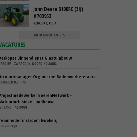
John Deere 6100RC (ZIJ)
#703953
GEBRUIKT, P.O.A.
MEER ADVERTENTIES
VACATURES
Verkoper Binnendienst Glastuinbouw
KARO BV - ZWAAGDIJK, NOORD-HOLLAND,
Accountmanager Organische Bodemverbeteraars
COMGOED B.V. - NL
Projectmedewerker BoerenNetwerk –
Natuurinclusieve Landbouw
WIJ.LAND - ABCOUDE
Teamleider instroom kwekerij
IBN - SCHAIJK