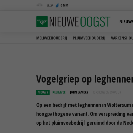
0 MM
15,2
NIEUW
MELKVEEHOUDERIJ
PLUIMVEEHOUDERIJ
VARKENSHOU
Vogelgriep op leghennen
NIEUWS
PLUIMVEE
JOHN LAMERS
15 FEB 2022 OM 09:07
UUR
Op een bedrijf met leghennen in Woltersum i
hoogpathogene variant. Om verspreiding van
op het pluimveebedrijf geruimd door de Ned