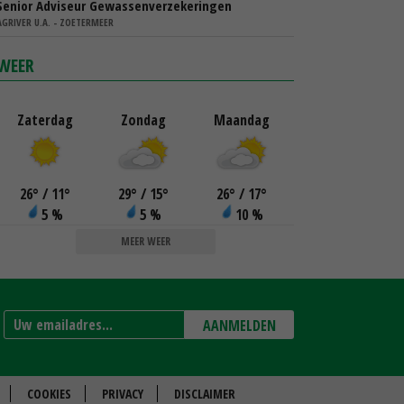
Senior Adviseur Gewassenverzekeringen
AGRIVER U.A. - ZOETERMEER
WEER
Zaterdag
Zondag
Maandag
26
°
/ 11
°
29
°
/ 15
°
26
°
/ 17
°
5 %
5 %
10 %
MEER WEER
AANMELDEN
COOKIES
PRIVACY
DISCLAIMER