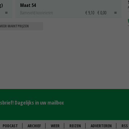
g)
Maat 54
Barneveld kooieieren
€ 9,10
€ 0,00
MEER MARKTPRIJZEN
brief! Dagelijks in uw mailbox
PODCAST
ARCHIEF
WEER
REIZEN
ADVERTEREN
RSS