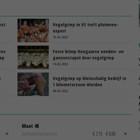
mst
Vogelgriep in VS treft pluimvee-
export
15-02-2022
ens
Forse krimp Hongaarse eenden- en
iep
ganzenstapel door vogelgriep
14-02-2022
e
Vogelgriep op kleinschalig bedrijf in
1 kilometerzone Hierden
08-02-2022
Maat 48
Barneveld kooieieren
€ 7,15
€ 0,00