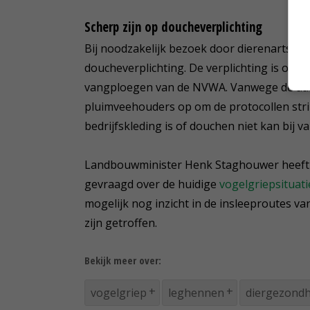
Scherp zijn op doucheverplichting
Bij noodzakelijk bezoek door dierenartsen 
doucheverplichting. De verplichting is ond
vangploegen van de NVWA. Vanwege de aan
pluimveehouders op om de protocollen strikt 
bedrijfskleding is of douchen niet kan bij v
Landbouwminister Henk Staghouwer heeft 
gevraagd over de huidige
vogelgriepsituati
mogelijk nog inzicht in de insleeproutes va
zijn getroffen.
Bekijk meer over:
vogelgriep
leghennen
diergezondh