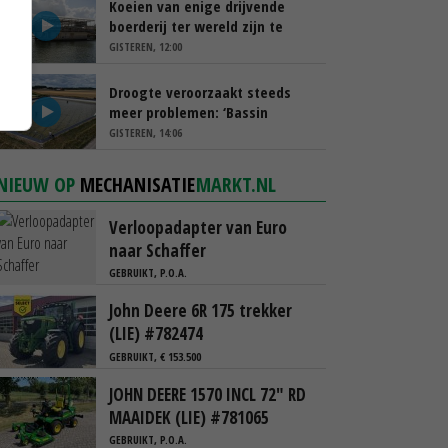
Koeien van enige drijvende
boerderij ter wereld zijn te
koop
GISTEREN, 12:00
Droogte veroorzaakt steeds
meer problemen: ‘Bassin
afgelopen week al leeg’
GISTEREN, 14:06
NIEUW OP
MECHANISATIE
MARKT.NL
Verloopadapter van Euro
naar Schaffer
GEBRUIKT, P.O.A.
John Deere 6R 175 trekker
(LIE) #782474
GEBRUIKT, € 153.500
JOHN DEERE 1570 INCL 72" RD
MAAIDEK (LIE) #781065
GEBRUIKT, P.O.A.