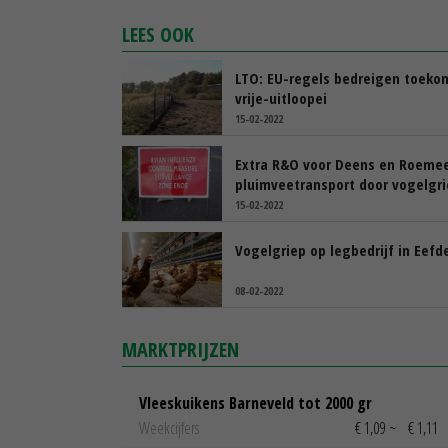
LEES OOK
LTO: EU-regels bedreigen toeko
vrije-uitloopei
15-02-2022
Extra R&O voor Deens en Roeme
pluimveetransport door vogelgr
15-02-2022
Vogelgriep op legbedrijf in Eefd
08-02-2022
MARKTPRIJZEN
Vleeskuikens Barneveld tot 2000 gr
Weekcijfers
€ 1,09
~
€ 1,11