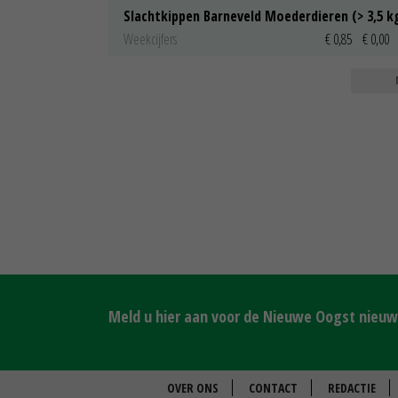
Slachtkippen Barneveld Moederdieren (> 3,5 k
Weekcijfers
€ 0,85
€ 0,00
Meld u hier aan voor de Nieuwe Oogst nieuws
OVER ONS
CONTACT
REDACTIE