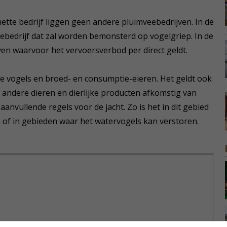
tte bedrijf liggen geen andere pluimveebedrijven. In de
ebedrijf dat zal worden bemonsterd op vogelgriep. In de
ven waarvoor het vervoersverbod per direct geldt.
e vogels en broed- en consumptie-eieren. Het geldt ook
n andere dieren en dierlijke producten afkomstig van
anvullende regels voor de jacht. Zo is het in dit gebied
of in gebieden waar het watervogels kan verstoren.