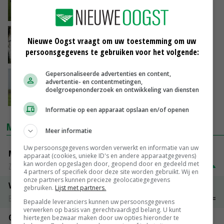
stijgen
27-06-2024
Natuurgrond in omgeving Reusel te koop
Nieuwe Oogst vraagt om uw toestemming om uw
persoonsgegevens te gebruiken voor het volgende:
13-06-2024
Gepersonaliseerde advertenties en content,
'Woningbouw kan leegloop platteland
advertentie- en contentmetingen,
tegengaan'
doelgroepenonderzoek en ontwikkeling van diensten
06-06-2024
Informatie op een apparaat opslaan en/of openen
MARKTPRIJZEN
Meer informatie
Uw persoonsgegevens worden verwerkt en informatie van uw
Magere melkpoeder
apparaat (cookies, unieke ID's en andere apparaatgegevens)
kan worden opgeslagen door, geopend door en gedeeld met
Zuivel NL
€ 269,00
€ 7,00
4 partners of specifiek door deze site worden gebruikt. Wij en
onze partners kunnen precieze geolocatiegegevens
Vleeskuikens 2001-2600 gr
gebruiken.
Lijst met partners.
Barneveld
€ 1,09
~
€ 1,11
Bepaalde leveranciers kunnen uw persoonsgegevens
verwerken op basis van gerechtvaardigd belang. U kunt
Gerst
hiertegen bezwaar maken door uw opties hieronder te