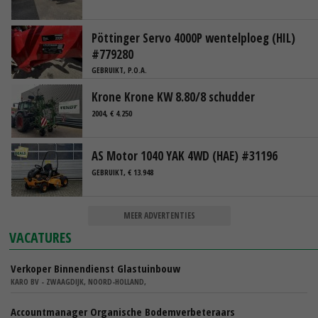
Pöttinger Servo 4000P wentelploeg (HIL)
#779280
GEBRUIKT, P.O.A.
Krone Krone KW 8.80/8 schudder
2004, € 4.250
AS Motor 1040 YAK 4WD (HAE) #31196
GEBRUIKT, € 13.948
MEER ADVERTENTIES
VACATURES
Verkoper Binnendienst Glastuinbouw
KARO BV - ZWAAGDIJK, NOORD-HOLLAND,
Accountmanager Organische Bodemverbeteraars