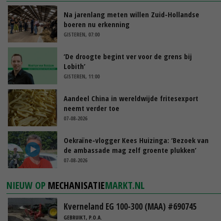
Na jarenlang meten willen Zuid-Hollandse
boeren nu erkenning
GISTEREN, 07:00
‘De droogte begint ver voor de grens bij
Lobith’
GISTEREN, 11:00
Aandeel China in wereldwijde fritesexport
neemt verder toe
07-08-2026
Oekraïne-vlogger Kees Huizinga: ‘Bezoek van
de ambassade mag zelf groente plukken’
07-08-2026
NIEUW OP
MECHANISATIE
MARKT.NL
Kverneland EG 100-300 (MAA) #690745
GEBRUIKT, P.O.A.