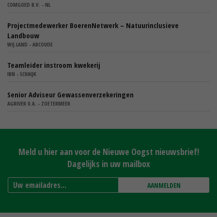
COMGOED B.V. - NL
Projectmedewerker BoerenNetwerk – Natuurinclusieve
Landbouw
WIJ.LAND - ABCOUDE
Teamleider instroom kwekerij
IBN - SCHAIJK
Senior Adviseur Gewassenverzekeringen
AGRIVER U.A. - ZOETERMEER
Meld u hier aan voor de Nieuwe Oogst nieuwsbrief!
Dagelijks in uw mailbox
AANMELDEN