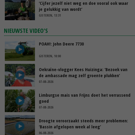
‘Cijfer jezelf niet weg en doe vooral ook waar
je gelukkig van wordt’
GISTEREN, 13:31
NIEUWSTE VIDEO'S
POAH!: John Deere 7730
GISTEREN, 10:00
Oekraïne-vlogger Kees Huizinga: ‘Bezoek van
de ambassade mag zelf groente plukken’
07-08-2026
Limburgse mais van Frijns doet het verrassend
goed
07-08-2026
Droogte veroorzaakt steeds meer problemen:
‘Bassin afgelopen week al leeg’
06-08-2026