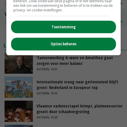
beheren. Zoek onderaan deze pagina of in het sitemenu naar
Groningen
€ 197,00
€ 2,00
een link om uw toestemming te beheren of in te trekken via de
privacy- en cookie-instellingen.
Volle melkpoeder
Zuivel NL
€ 345,00
€ 20,00
Toestemming
MEER MARKTPRIJZEN
Opties beheren
LAATSTE NIEUWS
‘Samenwerking A-ware en Amalthea gaat
zorgen voor meer balans’
GISTEREN, 16:01
Internationale vraag naar geitenzuivel blijft
groot: Nederland in Europese top
GISTEREN, 15:33
Vlaamse varkensstapel krimpt, pluimveesector
groeit door schaalvergroting
GISTEREN, 15:20