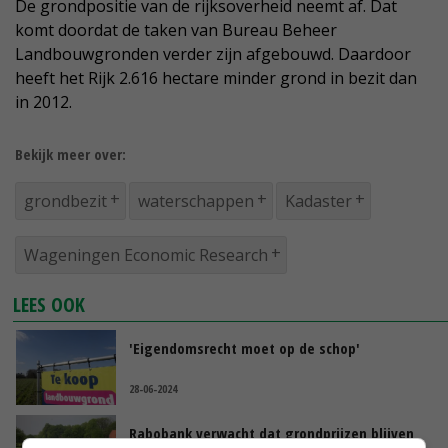
De grondpositie van de rijksoverheid neemt af. Dat
komt doordat de taken van Bureau Beheer
Landbouwgronden verder zijn afgebouwd. Daardoor
heeft het Rijk 2.616 hectare minder grond in bezit dan
in 2012.
Bekijk meer over:
grondbezit
waterschappen
Kadaster
Wageningen Economic Research
LEES OOK
'Eigendomsrecht moet op de schop'
28-06-2024
Rabobank verwacht dat grondprijzen blijven