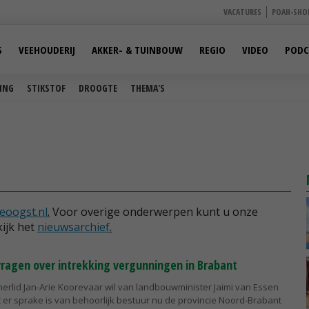
VACATURES
POAH-SHO
S
VEEHOUDERIJ
AKKER- & TUINBOUW
REGIO
VIDEO
PODC
ING
STIKSTOF
DROOGTE
THEMA'S
eoogst.nl
.
Voor overige onderwerpen kunt u onze
ijk het
nieuwsarchief
.
ragen over intrekking vergunningen in Brabant
erlid Jan-Arie Koorevaar wil van landbouwminister Jaimi van Essen
at er sprake is van behoorlijk bestuur nu de provincie Noord-Brabant