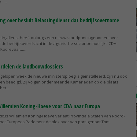
...
ing over besluit Belastingdienst dat bedrijfsovername
stingdienst heeft onlangs een nieuw standpunt ingenomen over
dat de bedrijfsoverdracht in de agrarische sector bemoeilijkt. CDA-
Koorevaar...
erdelen de landbouwdossiers
gelopen week de nieuwe ministersploeg is geïnstalleerd, zijn nu ook
n beëdigd. Zij volgen onder meer de Kamerleden op die plaats
et...
illemien Koning-Hoeve voor CDA naar Europa
ticus Willemien Koning-Hoeve verlaat Provinciale Staten van Noord-
 het Europees Parlement de plek over van partijgenoot Tom