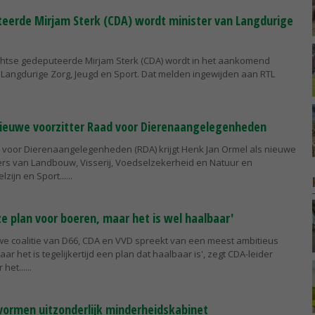
eerde Mirjam Sterk (CDA) wordt minister van Langdurige
chtse gedeputeerde Mirjam Sterk (CDA) wordt in het aankomend
 Langdurige Zorg, Jeugd en Sport. Dat melden ingewijden aan RTL
nieuwe voorzitter Raad voor Dierenaangelegenheden
 voor Dierenaangelegenheden (RDA) krijgt Henk Jan Ormel als nieuwe
ters van Landbouw, Visserij, Voedselzekerheid en Natuur en
zijn en Sport...
e plan voor boeren, maar het is wel haalbaar'
we coalitie van D66, CDA en VVD spreekt van een meest ambitieus
ar het is tegelijkertijd een plan dat haalbaar is', zegt CDA-leider
het...
vormen uitzonderlijk minderheidskabinet