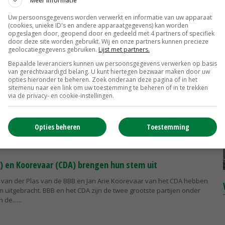
Meer informatie
Uw persoonsgegevens worden verwerkt en informatie van uw apparaat
verstandig zijn als nieuw kabinet niet verdergaat met
(cookies, unieke ID's en andere apparaatgegevens) kan worden
opgeslagen door, geopend door en gedeeld met 4 partners of specifiek
beheer'
door deze site worden gebruikt. Wij en onze partners kunnen precieze
geolocatiegegevens gebruiken.
Lijst met partners.
ch natuurbeheer moet een prominente rol krijgen in de
 landbouwgrond grenzend aan Natura 2000-gebieden. De ambities en
Bepaalde leveranciers kunnen uw persoonsgegevens verwerken op basis
 zijn vastgelegd in een...
van gerechtvaardigd belang. U kunt hiertegen bezwaar maken door uw
opties hieronder te beheren. Zoek onderaan deze pagina of in het
sitemenu naar een link om uw toestemming te beheren of in te trekken
via de privacy- en cookie-instellingen.
ertrek uit Kamer terug naar Drentse politiek
edder neemt vanaf december voor het CDA plaats in Provinciale Staten
afgelopen jaren zat de melkveehouder uit Ruinerwold namens deze
Opties beheren
Toestemming
 Kamer.
B) en Koorevaar (CDA) brengen hun stem uit
e van der Plas van de BBB en Jan Arie Koorevaar van het CDA hebben
uitgebracht. BBB en het CDA zijn de twee grootste partijen onder
 de...