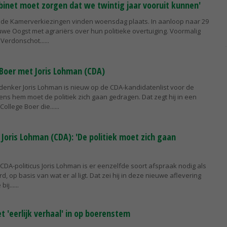
binet moet zorgen dat we twintig jaar vooruit kunnen'
de Kamerverkiezingen vinden woensdag plaats. In aanloop naar 29
we Oogst met agrariërs over hun politieke overtuiging. Voormalig
Verdonschot...
 Boer met Joris Lohman (CDA)
denker Joris Lohman is nieuw op de CDA-kandidatenlist voor de
s hem moet de politiek zich gaan gedragen. Dat zegt hij in een
ollege Boer die...
Joris Lohman (CDA): 'De politiek moet zich gaan
CDA-politicus Joris Lohman is er eenzelfde soort afspraak nodig als
 op basis van wat er al ligt. Dat zei hij in deze nieuwe aflevering
bij...
 'eerlijk verhaal' in op boerenstem