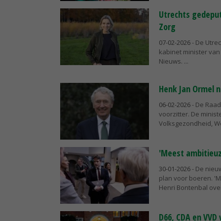
Utrechts gedeput
Zorg
07-02-2026
- De Utre
kabinet minister van
Nieuws.
Henk Jan Ormel 
06-02-2026
- De Raad
voorzitter. De minis
Volksgezondheid, Wel
'Meest ambitieuz
30-01-2026
- De nieu
plan voor boeren. 'Ma
Henri Bontenbal over 
D66, CDA en VVD 