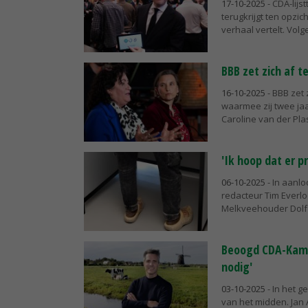
17-10-2025
- CDA-lijs
terugkrijgt ten opzi
verhaal vertelt. Volg
BBB zet zich af 
16-10-2025
- BBB zet 
waarmee zij twee jaa
Caroline van der Plas
'Ik hoop dat er 
06-10-2025
- In aanl
redacteur Tim Everloo
Melkveehouder Dolf H
Beoogd CDA-Kamer
nodig'
03-10-2025
- In het g
van het midden. Jan 