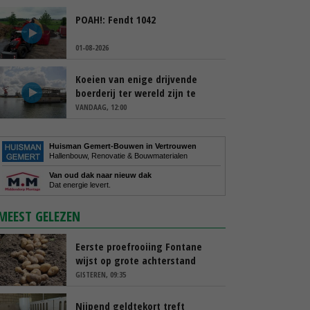
POAH!: Fendt 1042
01-08-2026
Koeien van enige drijvende
boerderij ter wereld zijn te
koop
VANDAAG, 12:00
Huisman Gemert-Bouwen in Vertrouwen
Hallenbouw, Renovatie & Bouwmaterialen
Van oud dak naar nieuw dak
Dat energie levert.
MEEST GELEZEN
Eerste proefrooiing Fontane
wijst op grote achterstand
GISTEREN, 09:35
Nijpend geldtekort treft