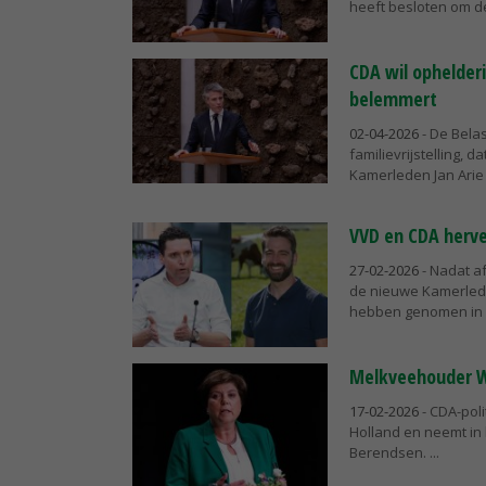
heeft besloten om de
CDA wil ophelder
belemmert
02-04-2026
- De Bela
familievrijstelling, 
Kamerleden Jan Arie 
VVD en CDA herv
27-02-2026
- Nadat af
de nieuwe Kamerlede
hebben genomen in h
Melkveehouder W
17-02-2026
- CDA-poli
Holland en neemt in
Berendsen.