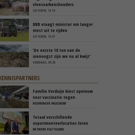
vleesvarkenshouders
GISTEREN, 13:14
BBB vraagt minister om langer
mest uit te rijden
GISTEREN, 15:47
‘De eerste 10 ton van de
uienoogst zijn we nu al kwijt’
VANDAAG, 09:28
KENNISPARTNERS
Familie Verduijn kiest opnieuw
voor vaccinatie tegen
blauwtong
BOEHRINGER INGELHEIM
Totaal verschillende
experimenteerlocaties leren
van elkaar via Nationaal
NETWERK PLATTELAND