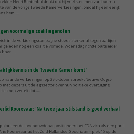
ttrekker Henri Bontenbal denkt dat hij veel stemmen van boeren
chte van de vorige Tweede Kamerverkiezingen, omdat hij een eerlijk
ens hem...
tegen voormalige coalitiegenoten
zich in de verkiezingscampagne steeds sterker af tegen partijen
r geleden nog een coalitie vormde. Woensdag richtte partijleider
 haar...
praktijkkennis in de Tweede Kamer komt'
oop naar de verkiezingen op 29 oktober spreekt Nieuwe Oogst-
 met kiezers uit de agrisector over hun politieke overtuiging.
eikoop vertelt dat...
lid Koorevaar: 'Na twee jaar stilstand is goed verhaal
epolariseerde landbouwdebat positioneert het CDA zich als een partij
Arie Koorevaar uit het Zuid-Hollandse Goudriaan – plek 15 op de