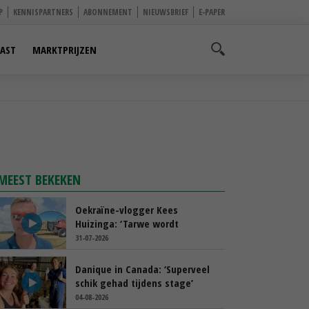
P
KENNISPARTNERS
ABONNEMENT
NIEUWSBRIEF
E-PAPER
AST
MARKTPRIJZEN
MEEST BEKEKEN
Oekraïne-vlogger Kees
Huizinga: ‘Tarwe wordt
geperst, koeien hebben stro
31-07-2026
nodig’
Danique in Canada: ‘Superveel
schik gehad tijdens stage’
04-08-2026