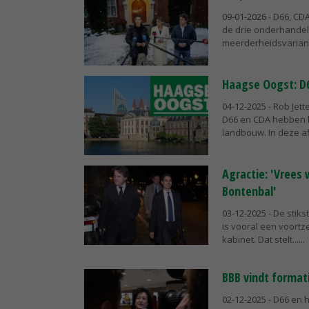
09-01-2026
- D66, CD
de drie onderhandel
meerderheidsvariante
Haagse Oogst: D6
04-12-2025
- Rob Jet
D66 en CDA hebben h
landbouw. In deze af
Agractie: 'Vrees
Bontenbal'
03-12-2025
- De stiks
is vooral een voortz
kabinet. Dat stelt...
BBB vindt formati
02-12-2025
- D66 en h