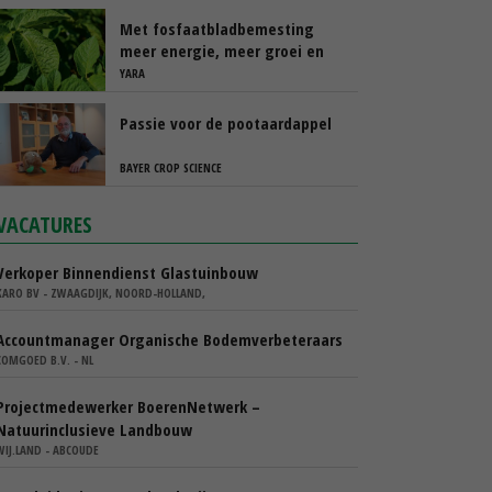
Platform
Met fosfaatbladbemesting
meer energie, meer groei en
meer knollen
YARA
Passie voor de pootaardappel
BAYER CROP SCIENCE
VACATURES
Verkoper Binnendienst Glastuinbouw
KARO BV - ZWAAGDIJK, NOORD-HOLLAND,
Accountmanager Organische Bodemverbeteraars
COMGOED B.V. - NL
Projectmedewerker BoerenNetwerk –
Natuurinclusieve Landbouw
WIJ.LAND - ABCOUDE