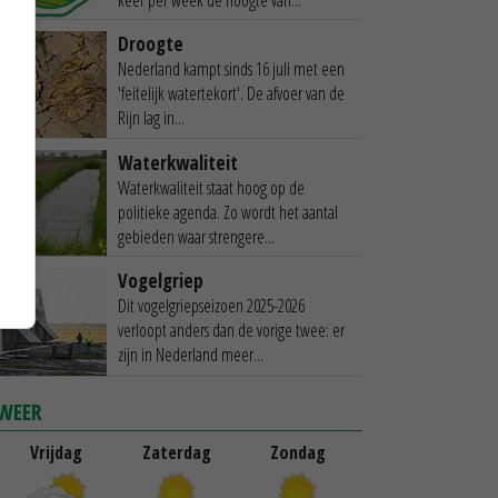
Droogte
Nederland kampt sinds 16 juli met een
'feitelijk watertekort'. De afvoer van de
Rijn lag in...
Waterkwaliteit
Waterkwaliteit staat hoog op de
politieke agenda. Zo wordt het aantal
gebieden waar strengere...
Vogelgriep
Dit vogelgriepseizoen 2025-2026
verloopt anders dan de vorige twee: er
zijn in Nederland meer...
WEER
Vrijdag
Zaterdag
Zondag