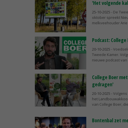
'Het volgende ka
25-10-2025
- De Twee
oktober spreekt Nieu
melkveehouder Arie 
Podcast: College
20-10-2025
- Voedsel
Tweede Kamer. Volgen
nieuwe podcast van C
College Boer met 
gedragen'
20-10-2025
- Volgens 
het Landbouwakkoord,
van College Boer, die 
Bontenbal zet met