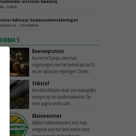
Teamleider instroom kwekerij
IBN - SCHAIJK
Senior Adviseur Gewassenverzekeringen
AGRIVER U.A. - ZOETERMEER
THEMA'S
Boerenprotest
Boeren in Europa uiten hun
ongenoegen over het beleid van de EU
en de nationale regeringen. Onder...
Stikstof
Het stikstofdossier drukt een belangrijke
stempel op het landbouwbeleid. Op
deze pagina vindt u alle...
Maismeetnet
Vijftien melkveehouders met mais
verspreid over het land meten twee
keer per week de hoogte van...