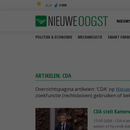
0 MM
21,3
NIEUW
POLITIEK & ECONOMIE
MECHANISATIE
SMART FARM
ARTIKELEN: CDA
Overzichtspagina artikelen: 'CDA' op
Nieuw
zoekfunctie (rechtsboven) gebruiken of bek
CDA stelt Kamerv
17-07-2026
- CDA-Kam
weten of hij vindt d