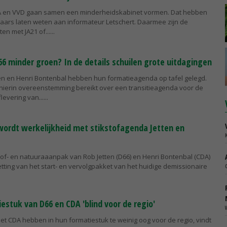
A en VVD gaan samen een minderheidskabinet vormen. Dat hebben
aars laten weten aan informateur Letschert. Daarmee zijn de
n met JA21 of...
6 minder groen? In de details schuilen grote uitdagingen
ten en Henri Bontenbal hebben hun formatieagenda op tafel gelegd.
ierin overeenstemming bereikt over een transitieagenda voor de
levering van...
 wordt werkelijkheid met stikstofagenda Jetten en
tof- en natuuraaanpak van Rob Jetten (D66) en Henri Bontenbal (CDA)
etting van het start- en vervolgpakket van het huidige demissionaire
estuk van D66 en CDA 'blind voor de regio'
et CDA hebben in hun formatiestuk te weinig oog voor de regio, vindt