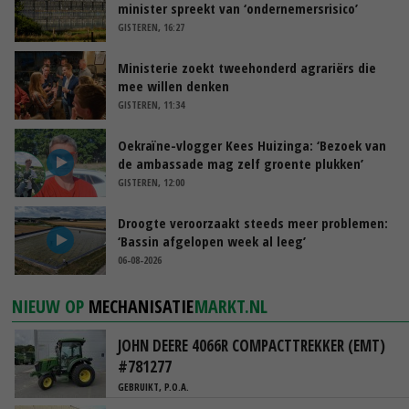
minister spreekt van ‘ondernemersrisico’
GISTEREN, 16:27
Ministerie zoekt tweehonderd agrariërs die
mee willen denken
GISTEREN, 11:34
Oekraïne-vlogger Kees Huizinga: ‘Bezoek van
de ambassade mag zelf groente plukken’
GISTEREN, 12:00
Droogte veroorzaakt steeds meer problemen:
‘Bassin afgelopen week al leeg’
06-08-2026
NIEUW OP
MECHANISATIE
MARKT.NL
JOHN DEERE 4066R COMPACTTREKKER (EMT)
#781277
GEBRUIKT, P.O.A.