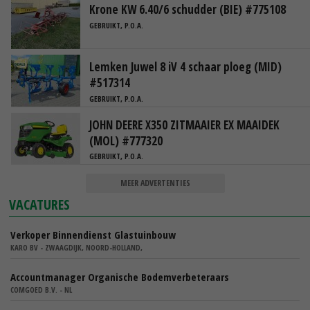
Krone KW 6.40/6 schudder (BIE) #775108
GEBRUIKT, P.O.A.
Lemken Juwel 8 iV 4 schaar ploeg (MID)
#517314
GEBRUIKT, P.O.A.
JOHN DEERE X350 ZITMAAIER EX MAAIDEK
(MOL) #777320
GEBRUIKT, P.O.A.
MEER ADVERTENTIES
VACATURES
Verkoper Binnendienst Glastuinbouw
KARO BV - ZWAAGDIJK, NOORD-HOLLAND,
Accountmanager Organische Bodemverbeteraars
COMGOED B.V. - NL