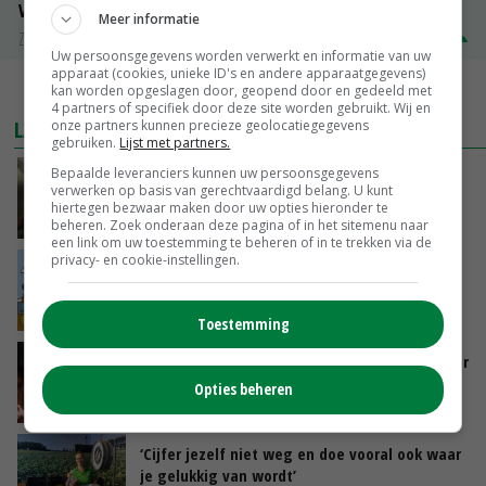
Volle melkpoeder
Meer informatie
Zuivel NL
€ 345,00
€ 20,00
Uw persoonsgegevens worden verwerkt en informatie van uw
apparaat (cookies, unieke ID's en andere apparaatgegevens)
MEER MARKTPRIJZEN
kan worden opgeslagen door, geopend door en gedeeld met
4 partners of specifiek door deze site worden gebruikt. Wij en
LAATSTE NIEUWS
onze partners kunnen precieze geolocatiegegevens
gebruiken.
Lijst met partners.
Bepaalde leveranciers kunnen uw persoonsgegevens
‘Samenwerking A-ware en Amalthea gaat
verwerken op basis van gerechtvaardigd belang. U kunt
zorgen voor meer balans’
hiertegen bezwaar maken door uw opties hieronder te
VANDAAG, 16:01
beheren. Zoek onderaan deze pagina of in het sitemenu naar
een link om uw toestemming te beheren of in te trekken via de
privacy- en cookie-instellingen.
Internationale vraag naar geitenzuivel blijft
groot: Nederland in Europese top
VANDAAG, 15:33
Toestemming
Vlaamse varkensstapel krimpt, pluimveesector
groeit door schaalvergroting
Opties beheren
VANDAAG, 15:20
‘Cijfer jezelf niet weg en doe vooral ook waar
je gelukkig van wordt’