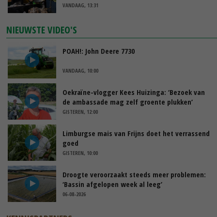
VANDAAG, 13:31
NIEUWSTE VIDEO'S
POAH!: John Deere 7730
VANDAAG, 10:00
Oekraïne-vlogger Kees Huizinga: ‘Bezoek van
de ambassade mag zelf groente plukken’
GISTEREN, 12:00
Limburgse mais van Frijns doet het verrassend
goed
GISTEREN, 10:00
Droogte veroorzaakt steeds meer problemen:
‘Bassin afgelopen week al leeg’
06-08-2026