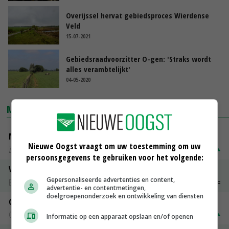
Overijssel hervat gebiedsproces Wierdense
Veld
15-07-2021
Gebiedsraadvoorzitter O-gen: 'Straks wordt
alles verambtelijkt'
04-05-2020
MARKTPRIJZEN
Magere melkpoeder
Nieuwe Oogst vraagt om uw toestemming om uw
Zuivel NL
€ 269,00
€ 7,00
persoonsgegevens te gebruiken voor het volgende:
Vleeskuikens 2001-2600 gr
Gepersonaliseerde advertenties en content,
Barneveld
€ 1,09
~
€ 1,11
advertentie- en contentmetingen,
doelgroepenonderzoek en ontwikkeling van diensten
Gerst
Groningen
€ 197,00
€ 2,00
Informatie op een apparaat opslaan en/of openen