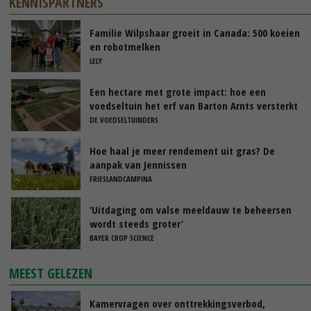
KENNISPARTNERS
Familie Wilpshaar groeit in Canada: 500 koeien
en robotmelken
LELY
Een hectare met grote impact: hoe een
voedseltuin het erf van Barton Arnts versterkt
DE VOEDSELTUINDERS
Hoe haal je meer rendement uit gras? De
aanpak van Jennissen
FRIESLANDCAMPINA
‘Uitdaging om valse meeldauw te beheersen
wordt steeds groter’
BAYER CROP SCIENCE
MEEST GELEZEN
Kamervragen over onttrekkingsverbod,