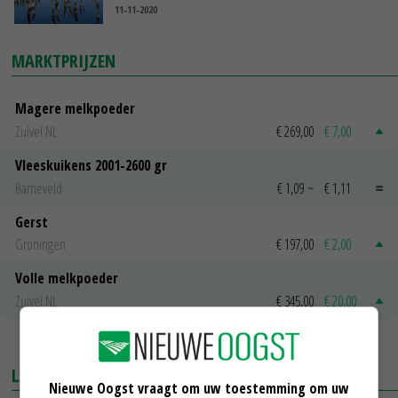
11-11-2020
MARKTPRIJZEN
Magere melkpoeder
Zuivel NL
€ 269,00
€ 7,00
Vleeskuikens 2001-2600 gr
Barneveld
€ 1,09
~
€ 1,11
Gerst
Groningen
€ 197,00
€ 2,00
Volle melkpoeder
Zuivel NL
€ 345,00
€ 20,00
MEER MARKTPRIJZEN
LAATSTE NIEUWS
Nieuwe Oogst vraagt om uw toestemming om uw