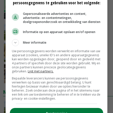
persoonsgegevens te gebruiken voor het volgende:
‘De droogte begint ver voor de grens bij
Lobith’
Gepersonaliseerde advertenties en content,
VANDAAG, 11:00
advertentie- en contentmetingen,
doelgroepenonderzoek en ontwikkeling van diensten
POAH!: John Deere 7730
Informatie op een apparaat opslaan en/of openen
VANDAAG, 10:00
Meer informatie
Geen vee meer op Noord-Hollandse zeedijken
Uw persoonsgegevens worden verwerkt en informatie van uw
door aanhoudende droogte
apparaat (cookies, unieke ID's en andere apparaatgegevens)
VANDAAG, 09:48
kan worden opgeslagen door, geopend door en gedeeld met
4 partners of specifiek door deze site worden gebruikt. Wij en
onze partners kunnen precieze geolocatiegegevens
Na jarenlang meten willen Zuid-Hollandse
gebruiken.
Lijst met partners.
boeren nu erkenning
Bepaalde leveranciers kunnen uw persoonsgegevens
VANDAAG, 07:00
verwerken op basis van gerechtvaardigd belang. U kunt
hiertegen bezwaar maken door uw opties hieronder te
beheren. Zoek onderaan deze pagina of in het sitemenu naar
NIEUWSTE VIDEO'S
een link om uw toestemming te beheren of in te trekken via de
privacy- en cookie-instellingen.
POAH!: John Deere 7730