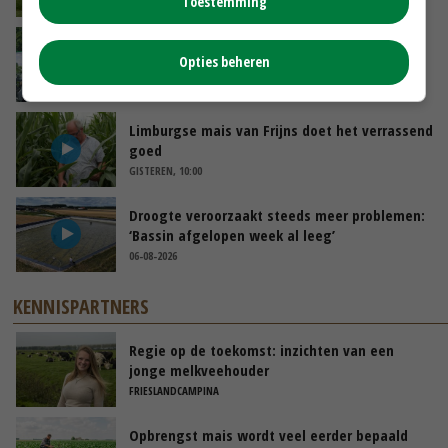
Toestemming
VANDAAG, 10:00
Oekraïne-vlogger Kees Huizinga: ‘Bezoek van
Opties beheren
de ambassade mag zelf groente plukken’
GISTEREN, 12:00
Limburgse mais van Frijns doet het verrassend
goed
GISTEREN, 10:00
Droogte veroorzaakt steeds meer problemen:
‘Bassin afgelopen week al leeg’
06-08-2026
KENNISPARTNERS
Regie op de toekomst: inzichten van een
jonge melkveehouder
FRIESLANDCAMPINA
Opbrengst mais wordt veel eerder bepaald