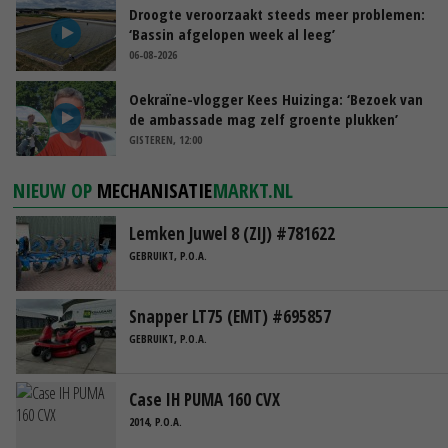
Droogte veroorzaakt steeds meer problemen:
‘Bassin afgelopen week al leeg’
06-08-2026
Oekraïne-vlogger Kees Huizinga: ‘Bezoek van
de ambassade mag zelf groente plukken’
GISTEREN, 12:00
NIEUW OP
MECHANISATIE
MARKT.NL
Lemken Juwel 8 (ZIJ) #781622
GEBRUIKT, P.O.A.
Snapper LT75 (EMT) #695857
GEBRUIKT, P.O.A.
Case IH PUMA 160 CVX
2014, P.O.A.