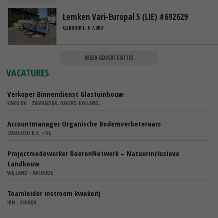
Lemken Vari-Europal 5 (LIE) #692629
GEBRUIKT, € 7.000
MEER ADVERTENTIES
VACATURES
Verkoper Binnendienst Glastuinbouw
KARO BV - ZWAAGDIJK, NOORD-HOLLAND,
Accountmanager Organische Bodemverbeteraars
COMGOED B.V. - NL
Projectmedewerker BoerenNetwerk – Natuurinclusieve
Landbouw
WIJ.LAND - ABCOUDE
Teamleider instroom kwekerij
IBN - SCHAIJK