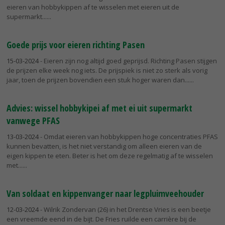
eieren van hobbykippen af te wisselen met eieren uit de
supermarkt...
Goede prijs voor eieren richting Pasen
15-03-2024
- Eieren zijn nog altijd goed geprijsd. Richting Pasen stijgen
de prijzen elke week nog iets. De prijspiek is niet zo sterk als vorig
jaar, toen de prijzen bovendien een stuk hoger waren dan...
Advies: wissel hobbykipei af met ei uit supermarkt
vanwege PFAS
13-03-2024
- Omdat eieren van hobbykippen hoge concentraties PFAS
kunnen bevatten, is het niet verstandig om alleen eieren van de
eigen kippen te eten. Beter is het om deze regelmatig af te wisselen
met...
Van soldaat en kippenvanger naar legpluimveehouder
12-03-2024
- Wilrik Zondervan (26) in het Drentse Vries is een beetje
een vreemde eend in de bijt. De Fries ruilde een carrière bij de