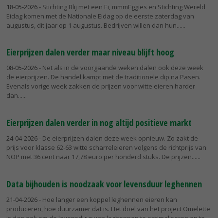
18-05-2026
- Stichting Blij met een Ei, mmmEggies en Stichting Wereld
Eidag komen met de Nationale Eidag op de eerste zaterdag van
augustus, dit jaar op 1 augustus. Bedrijven willen dan hun...
Eierprijzen dalen verder maar niveau blijft hoog
08-05-2026
- Net als in de voorgaande weken dalen ook deze week
de eierprijzen. De handel kampt met de traditionele dip na Pasen.
Evenals vorige week zakken de prijzen voor witte eieren harder
dan...
Eierprijzen dalen verder in nog altijd positieve markt
24-04-2026
- De eierprijzen dalen deze week opnieuw. Zo zakt de
prijs voor klasse 62-63 witte scharreleieren volgens de richtprijs van
NOP met 36 cent naar 17,78 euro per honderd stuks. De prijzen...
Data bijhouden is noodzaak voor levensduur leghennen
21-04-2026
- Hoe langer een koppel leghennen eieren kan
produceren, hoe duurzamer dat is. Het doel van het project Omelette
is dan ook om de levensduur van leghennen te optimaliseren en te