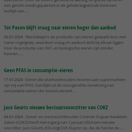
een gericht voedingspatroon in de gehele legperiode komt een
leeftijd van...
Tot Pasen blijft vraag naar eieren hoger dan aanbod
26-01-2024
- Wereldwijd is de productie van eieren gedaald door met
name vogelgriep, waardoor vraag en aanbod dicht bij elkaar liggen.
Voor de productie van OKT- en biologische eieren zijn minder
hennen...
Geen PFAS in consumptie-eieren
17-01-2024
- Eieren die pluimveehouders leveren aan supermarkten
zijn vrij van PFAS. Dat blijkt uit de risicogerichte monitoring van
consumptie-eieren die Avined uitvoert.
Jaco Geurts nieuwe bestuursvoorzitter van COKZ
04-01-2024
- Zuivel- en eiertoezichthouder Controle Orgaan Kwaliteits
Zaken (COKZ) heeft met ingang van 1 januari 2024 een nieuwe
voorzitter. Jaco Geurts (53) volgt Dirk Duijzer op, die de functie de...