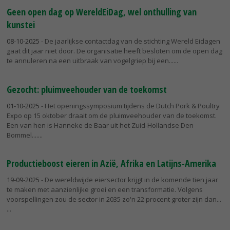
Geen open dag op WereldEiDag, wel onthulling van
kunstei
08-10-2025
- De jaarlijkse contactdag van de stichting Wereld Eidagen
gaat dit jaar niet door. De organisatie heeft besloten om de open dag
te annuleren na een uitbraak van vogelgriep bij een...
Gezocht: pluimveehouder van de toekomst
01-10-2025
- Het openingssymposium tijdens de Dutch Pork & Poultry
Expo op 15 oktober draait om de pluimveehouder van de toekomst.
Een van hen is Hanneke de Baar uit het Zuid-Hollandse Den
Bommel....
Productieboost eieren in Azië, Afrika en Latijns-Amerika
19-09-2025
- De wereldwijde eiersector krijgt in de komende tien jaar
te maken met aanzienlijke groei en een transformatie. Volgens
voorspellingen zou de sector in 2035 zo'n 22 procent groter zijn dan...