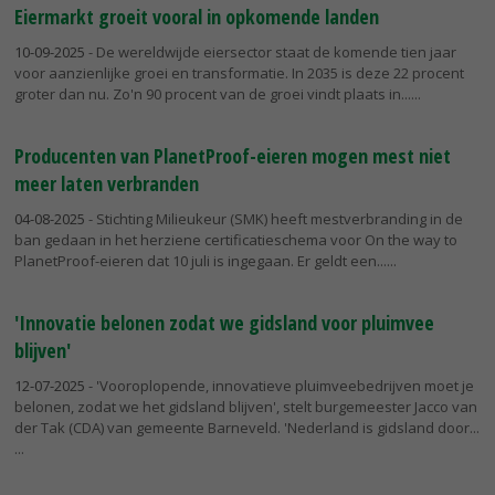
Eiermarkt groeit vooral in opkomende landen
10-09-2025
- De wereldwijde eiersector staat de komende tien jaar
voor aanzienlijke groei en transformatie. In 2035 is deze 22 procent
groter dan nu. Zo'n 90 procent van de groei vindt plaats in...
Producenten van PlanetProof-eieren mogen mest niet
meer laten verbranden
04-08-2025
- Stichting Milieukeur (SMK) heeft mestverbranding in de
ban gedaan in het herziene certificatieschema voor On the way to
PlanetProof-eieren dat 10 juli is ingegaan. Er geldt een...
'Innovatie belonen zodat we gidsland voor pluimvee
blijven'
12-07-2025
- 'Vooroplopende, innovatieve pluimveebedrijven moet je
belonen, zodat we het gidsland blijven', stelt burgemeester Jacco van
der Tak (CDA) van gemeente Barneveld. 'Nederland is gidsland door...