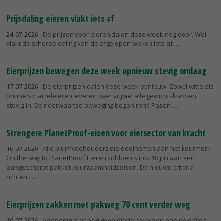
Prijsdaling eieren vlakt iets af
24-07-2026
- De prijzen voor eieren dalen deze week nog door. Wel
vlakt de scherpe daling van de afgelopen weken iets af.
Eierprijzen bewegen deze week opnieuw stevig omlaag
17-07-2026
- De eierprijzen dalen deze week opnieuw. Zowel witte als
bruine scharreleieren leveren over vrijwel alle gewichtsklassen
stevig in. De neerwaartse beweging begon rond Pasen.
Strengere PlanetProof-eisen voor eiersector van kracht
16-07-2026
- Alle pluimveehouders die deelnemen aan het keurmerk
On the way to PlanetProof Eieren voldoen sinds 10 juli aan een
aangescherpt pakket duurzaamheidseisen. De nieuwe criteria
richten...
Eierprijzen zakken met pakweg 70 cent verder weg
10-07-2026
- Voorlopig is er nog geen einde gekomen aan de daling