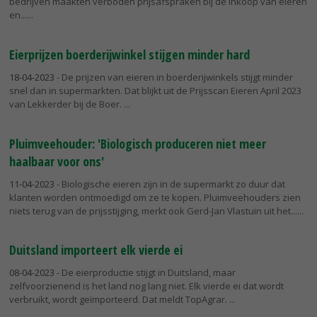
bedrijven maakten verboden prijsafspraken bij de inkoop van eieren
en...
Eierprijzen boerderijwinkel stijgen minder hard
18-04-2023
- De prijzen van eieren in boerderijwinkels stijgt minder
snel dan in supermarkten. Dat blijkt uit de Prijsscan Eieren April 2023
van Lekkerder bij de Boer.
Pluimveehouder: 'Biologisch produceren niet meer
haalbaar voor ons'
11-04-2023
- Biologische eieren zijn in de supermarkt zo duur dat
klanten worden ontmoedigd om ze te kopen. Pluimveehouders zien
niets terug van de prijsstijging, merkt ook Gerd-Jan Vlastuin uit het...
Duitsland importeert elk vierde ei
08-04-2023
- De eierproductie stijgt in Duitsland, maar
zelfvoorzienend is het land nog lang niet. Elk vierde ei dat wordt
verbruikt, wordt geïmporteerd. Dat meldt TopAgrar.