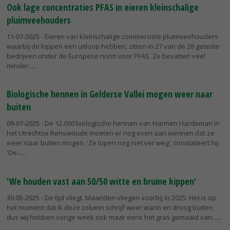
Ook lage concentraties PFAS in eieren kleinschalige
pluimveehouders
11-07-2025
- Eieren van kleinschalige commerciële pluimveehouders
waarbij de kippen een uitloop hebben, zitten in 27 van de 28 geteste
bedrijven onder de Europese norm voor PFAS. Ze bevatten veel
minder...
Biologische hennen in Gelderse Vallei mogen weer naar
buiten
09-07-2025
- De 12.000 biologische hennen van Harmen Hardeman in
het Utrechtse Renswoude moeten er nog even aan wennen dat ze
weer naar buiten mogen. 'Ze lopen nog niet ver weg', constateert hij.
'De...
'We houden vast aan 50/50 witte en bruine kippen'
30-05-2025
- De tijd vliegt. Maanden vliegen voorbij in 2025. Het is op
het moment dat ik deze column schrijf weer warm en droog buiten,
dus wij hebben vorige week ook maar eens het gras gemaaid van...