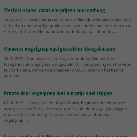
'Perfect storm' duwt eierprijzen snel omhoog
21-02-2025
- Eieren vanuit Oekraïne zijn flink duurder geworden, er is
een tekort door vogelgriepuitbraken in de landen om ons heen en de
Verenigde Staten. Het aanbod in Nederland daalt door de...
Opnieuw vogelgriep vastgesteld in Idsegahuizum
18-02-2025
- Opnieuw is bij een leghennenbedrijf in het Friese
Idsegahuizum vogelgriep vastgesteld. Om verspreiding van het virus
te voorkomen, worden de ongeveer 37.000 kippen op het bedrijf
geruimd....
Krapte door vogelgriep laat eierprijs snel stijgen
07-02-2025
- Hoewel Pasen dit jaar laat is, beginnen de eierprijzen
vroeg te stijgen. Een goede vraag en krapte door vogelgriep liggen
daaraan ten grondslag. De vrees dat het eieraanbod door
vogelgriep...