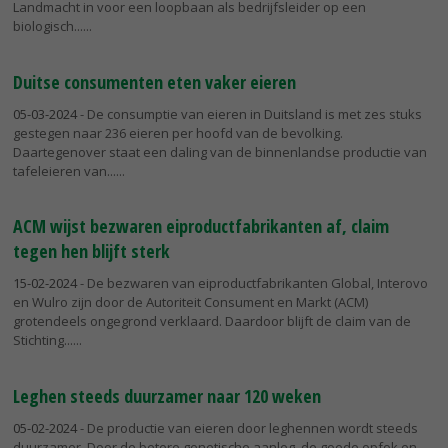
Landmacht in voor een loopbaan als bedrijfsleider op een
biologisch...
Duitse consumenten eten vaker eieren
05-03-2024
- De consumptie van eieren in Duitsland is met zes stuks
gestegen naar 236 eieren per hoofd van de bevolking.
Daartegenover staat een daling van de binnenlandse productie van
tafeleieren van...
ACM wijst bezwaren eiproductfabrikanten af, claim
tegen hen blijft sterk
15-02-2024
- De bezwaren van eiproductfabrikanten Global, Interovo
en Wulro zijn door de Autoriteit Consument en Markt (ACM)
grotendeels ongegrond verklaard. Daardoor blijft de claim van de
Stichting...
Leghen steeds duurzamer naar 120 weken
05-02-2024
- De productie van eieren door leghennen wordt steeds
duurzamer. Door de betere genetische aanleg, de goede opfok en