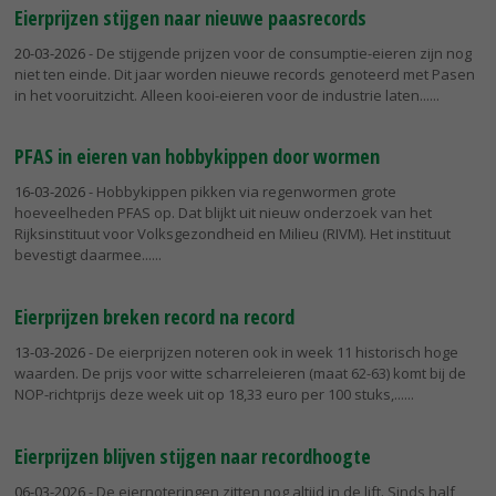
Eierprijzen stijgen naar nieuwe paasrecords
20-03-2026
- De stijgende prijzen voor de consumptie-eieren zijn nog
niet ten einde. Dit jaar worden nieuwe records genoteerd met Pasen
in het vooruitzicht. Alleen kooi-eieren voor de industrie laten...
PFAS in eieren van hobbykippen door wormen
16-03-2026
- Hobbykippen pikken via regenwormen grote
hoeveelheden PFAS op. Dat blijkt uit nieuw onderzoek van het
Rijksinstituut voor Volksgezondheid en Milieu (RIVM). Het instituut
bevestigt daarmee...
Eierprijzen breken record na record
13-03-2026
- De eierprijzen noteren ook in week 11 historisch hoge
waarden. De prijs voor witte scharreleieren (maat 62-63) komt bij de
NOP-richtprijs deze week uit op 18,33 euro per 100 stuks,...
Eierprijzen blijven stijgen naar recordhoogte
06-03-2026
- De eiernoteringen zitten nog altijd in de lift. Sinds half