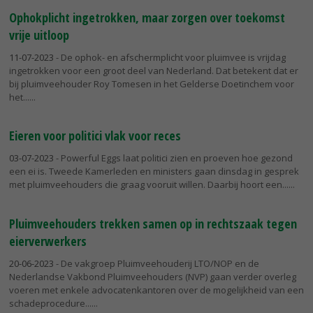
Ophokplicht ingetrokken, maar zorgen over toekomst
vrije uitloop
11-07-2023
- De ophok- en afschermplicht voor pluimvee is vrijdag
ingetrokken voor een groot deel van Nederland. Dat betekent dat er
bij pluimveehouder Roy Tomesen in het Gelderse Doetinchem voor
het...
Eieren voor politici vlak voor reces
03-07-2023
- Powerful Eggs laat politici zien en proeven hoe gezond
een ei is. Tweede Kamerleden en ministers gaan dinsdag in gesprek
met pluimveehouders die graag vooruit willen. Daarbij hoort een...
Pluimveehouders trekken samen op in rechtszaak tegen
eierverwerkers
20-06-2023
- De vakgroep Pluimveehouderij LTO/NOP en de
Nederlandse Vakbond Pluimveehouders (NVP) gaan verder overleg
voeren met enkele advocatenkantoren over de mogelijkheid van een
schadeprocedure...