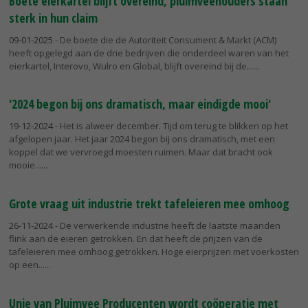
Boete eierkartel blijft overeind, pluimveehouders staan
sterk in hun claim
09-01-2025
- De boete die de Autoriteit Consument & Markt (ACM)
heeft opgelegd aan de drie bedrijven die onderdeel waren van het
eierkartel, Interovo, Wulro en Global, blijft overeind bij de...
'2024 begon bij ons dramatisch, maar eindigde mooi'
19-12-2024
- Het is alweer december. Tijd om terug te blikken op het
afgelopen jaar. Het jaar 2024 begon bij ons dramatisch, met een
koppel dat we vervroegd moesten ruimen. Maar dat bracht ook
mooie...
Grote vraag uit industrie trekt tafeleieren mee omhoog
26-11-2024
- De verwerkende industrie heeft de laatste maanden
flink aan de eieren getrokken. En dat heeft de prijzen van de
tafeleieren mee omhoog getrokken. Hoge eierprijzen met voerkosten
op een...
Unie van Pluimvee Producenten wordt coöperatie met