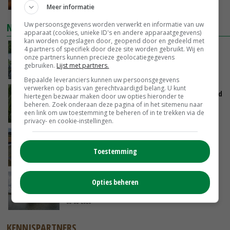
GISTEREN, 14:35
Meer informatie
Uw persoonsgegevens worden verwerkt en informatie van uw
NIEUWSTE VIDEO'S
apparaat (cookies, unieke ID's en andere apparaatgegevens)
kan worden opgeslagen door, geopend door en gedeeld met
4 partners of specifiek door deze site worden gebruikt. Wij en
Oekraïne-vlogger Kees Huizinga: ‘Bezoek van
onze partners kunnen precieze geolocatiegegevens
de ambassade mag zelf groente plukken’
gebruiken.
Lijst met partners.
GISTEREN, 12:00
Bepaalde leveranciers kunnen uw persoonsgegevens
verwerken op basis van gerechtvaardigd belang. U kunt
Limburgse mais van Frijns doet het verrassend
hiertegen bezwaar maken door uw opties hieronder te
goed
beheren. Zoek onderaan deze pagina of in het sitemenu naar
een link om uw toestemming te beheren of in te trekken via de
GISTEREN, 10:00
privacy- en cookie-instellingen.
Droogte veroorzaakt steeds meer problemen:
‘Bassin afgelopen week al leeg’
Toestemming
06-08-2026
Koeien van enige drijvende boerderij ter
Opties beheren
wereld zijn te koop
06-08-2026
KENNISPARTNERS