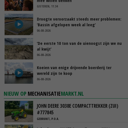
mee willen denken
GISTEREN, 11:34
Droogte veroorzaakt steeds meer problemen:
‘Bassin afgelopen week al leeg’
06-08-2026
‘De eerste 10 ton van de uienoogst zijn we nu
al kwijt’
06-08-2026
Koeien van enige drijvende boerderij ter
wereld zijn te koop
06-08-2026
NIEUW OP
MECHANISATIE
MARKT.NL
JOHN DEERE 3038E COMPACTTREKKER (ZUI)
#777845
GEBRUIKT, P.O.A.