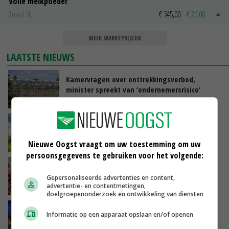
Volle melkpoeder
Zuivel NL
€ 345,00
€ 20,00
MEER MARKTPRIJZEN
LAATSTE NIEUWS
Kamervragen over onttrekkingsverbod,
minister spreekt van ‘ondernemersrisico’
GISTEREN, 16:27
‘Rendement van Krullvarkens komt van de
overkant’
Nieuwe Oogst vraagt om uw toestemming om uw
GISTEREN, 15:30
persoonsgegevens te gebruiken voor het volgende:
Oorlogen en El Niño stuwen voedselprijzen op
Gepersonaliseerde advertenties en content,
advertentie- en contentmetingen,
GISTEREN, 15:04
doelgroepenonderzoek en ontwikkeling van diensten
Nettowinst Royal A-ware onder druk ondanks
Informatie op een apparaat opslaan en/of openen
hogere omzet