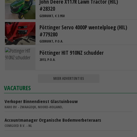
John Deere X117R Lawn Tractor (HIL)
#28320
GEBRUIKT, € 3.950
Pöttinger Servo 4000P wentelploeg (HIL)
#779280
GEBRUIKT, P.O.A.
Pöttinger HIT 910NZ schudder
2013, P.O.A.
MEER ADVERTENTIES
VACATURES
Verkoper Binnendienst Glastuinbouw
KARO BV - ZWAAGDIJK, NOORD-HOLLAND,
Accountmanager Organische Bodemverbeteraars
COMGOED B.V. - NL