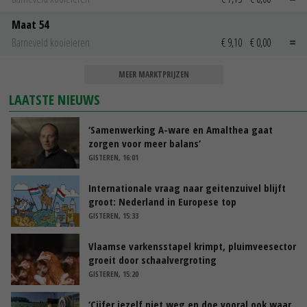
Maat 54
Barneveld kooieieren
€ 9,10
€ 0,00
MEER MARKTPRIJZEN
LAATSTE NIEUWS
‘Samenwerking A-ware en Amalthea gaat
zorgen voor meer balans’
GISTEREN, 16:01
Internationale vraag naar geitenzuivel blijft
groot: Nederland in Europese top
GISTEREN, 15:33
Vlaamse varkensstapel krimpt, pluimveesector
groeit door schaalvergroting
GISTEREN, 15:20
‘Cijfer jezelf niet weg en doe vooral ook waar