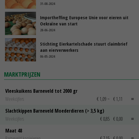
31-08-2024
Importheffing Europese Unie voor eieren uit
Oekraïne van start
28-06-2024
Stichting Eierkartelschade stuurt claimbrief
aan eierverwerkers
06-05-2024
MARKTPRIJZEN
Vleeskuikens Barneveld tot 2000 gr
Weekcijfers
€ 1,09
~
€ 1,11
Slachtkippen Barneveld Moederdieren (> 3,5 kg)
Weekcijfers
€ 0,85
€ 0,00
Maat 48
Barneveld kooieieren
€ 7,15
€ 0,00