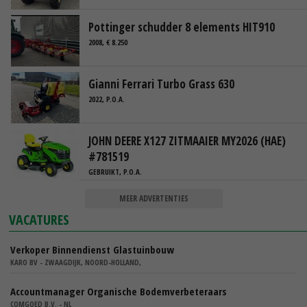
Pottinger schudder 8 elements HIT910
2008, € 8.250
Gianni Ferrari Turbo Grass 630
2022, P.O.A.
JOHN DEERE X127 ZITMAAIER MY2026 (HAE)
#781519
GEBRUIKT, P.O.A.
MEER ADVERTENTIES
VACATURES
Verkoper Binnendienst Glastuinbouw
KARO BV - ZWAAGDIJK, NOORD-HOLLAND,
Accountmanager Organische Bodemverbeteraars
COMGOED B.V. - NL