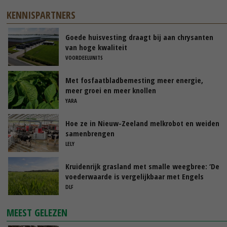
KENNISPARTNERS
Goede huisvesting draagt bij aan chrysanten
van hoge kwaliteit
VOORDEELUNITS
Met fosfaatbladbemesting meer energie,
meer groei en meer knollen
YARA
Hoe ze in Nieuw-Zeeland melkrobot en weiden
samenbrengen
LELY
Kruidenrijk grasland met smalle weegbree: ‘De
voederwaarde is vergelijkbaar met Engels
raaigras’
DLF
MEEST GELEZEN