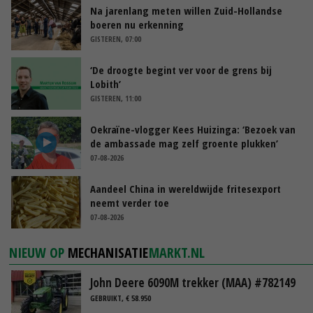
Na jarenlang meten willen Zuid-Hollandse
boeren nu erkenning
GISTEREN, 07:00
‘De droogte begint ver voor de grens bij
Lobith’
GISTEREN, 11:00
Oekraïne-vlogger Kees Huizinga: ‘Bezoek van
de ambassade mag zelf groente plukken’
07-08-2026
Aandeel China in wereldwijde fritesexport
neemt verder toe
07-08-2026
NIEUW OP
MECHANISATIE
MARKT.NL
John Deere 6090M trekker (MAA) #782149
GEBRUIKT, € 58.950