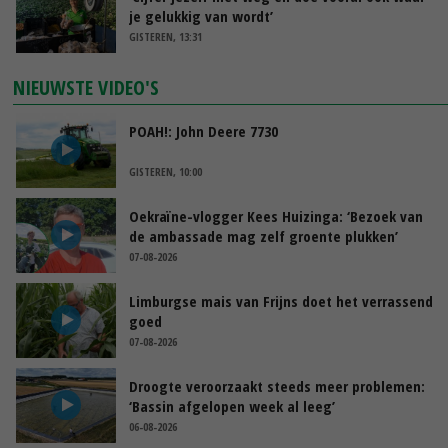
je gelukkig van wordt’
GISTEREN, 13:31
NIEUWSTE VIDEO'S
POAH!: John Deere 7730
GISTEREN, 10:00
Oekraïne-vlogger Kees Huizinga: ‘Bezoek van
de ambassade mag zelf groente plukken’
07-08-2026
Limburgse mais van Frijns doet het verrassend
goed
07-08-2026
Droogte veroorzaakt steeds meer problemen:
‘Bassin afgelopen week al leeg’
06-08-2026