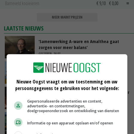
Barneveld kooieieren
€ 9,10
€ 0,00
MEER MARKTPRIJZEN
LAATSTE NIEUWS
‘Samenwerking A-ware en Amalthea gaat
zorgen voor meer balans’
GISTEREN, 16:01
Internationale vraag naar geitenzuivel blijft
groot: Nederland in Europese top
GISTEREN, 15:33
Nieuwe Oogst vraagt om uw toestemming om uw
persoonsgegevens te gebruiken voor het volgende:
Vlaamse varkensstapel krimpt, pluimveesector
groeit door schaalvergroting
Gepersonaliseerde advertenties en content,
GISTEREN, 15:20
advertentie- en contentmetingen,
doelgroepenonderzoek en ontwikkeling van diensten
‘Cijfer jezelf niet weg en doe vooral ook waar
Informatie op een apparaat opslaan en/of openen
je gelukkig van wordt’
GISTEREN, 13:31