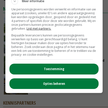
Meer informatie
NIEUWSTE VIDEO'S
Uw persoonsgegevens worden verwerkt en informatie van uw
apparaat (cookies, unieke ID's en andere apparaatgegevens)
kan worden opgeslagen door, geopend door en gedeeld met
POAH!: John Deere 7730
4 partners of specifiek door deze site worden gebruikt. Wij en
onze partners kunnen precieze geolocatiegegevens
gebruiken.
Lijst met partners.
GISTEREN, 10:00
Bepaalde leveranciers kunnen uw persoonsgegevens
verwerken op basis van gerechtvaardigd belang. U kunt
Oekraïne-vlogger Kees Huizinga: ‘Bezoek van
hiertegen bezwaar maken door uw opties hieronder te
de ambassade mag zelf groente plukken’
beheren. Zoek onderaan deze pagina of in het sitemenu naar
07-08-2026
een link om uw toestemming te beheren of in te trekken via de
privacy- en cookie-instellingen.
Limburgse mais van Frijns doet het verrassend
goed
Toestemming
07-08-2026
Droogte veroorzaakt steeds meer problemen:
Opties beheren
‘Bassin afgelopen week al leeg’
06-08-2026
KENNISPARTNERS