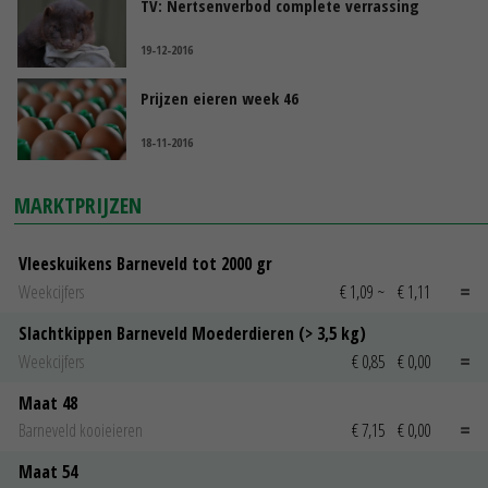
TV: Nertsenverbod complete verrassing
19-12-2016
Prijzen eieren week 46
18-11-2016
MARKTPRIJZEN
Vleeskuikens Barneveld tot 2000 gr
Weekcijfers
€ 1,09
~
€ 1,11
Slachtkippen Barneveld Moederdieren (> 3,5 kg)
Weekcijfers
€ 0,85
€ 0,00
Maat 48
Barneveld kooieieren
€ 7,15
€ 0,00
Maat 54