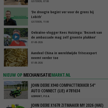
GISTEREN, 07:00
‘De droogte begint ver voor de grens bij
Lobith’
GISTEREN, 11:00
Oekraïne-vlogger Kees Huizinga: ‘Bezoek van
de ambassade mag zelf groente plukken’
07-08-2026
Aandeel China in wereldwijde fritesexport
neemt verder toe
07-08-2026
NIEUW OP
MECHANISATIE
MARKT.NL
JOHN DEERE X940 COMPACTTREKKER 54"
AUTO CONNECT (LIE) #781634
GEBRUIKT, P.O.A.
JOHN DEERE X167R ZITMAAIER MY 2026 (HAE)