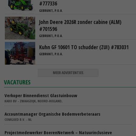
#777336
GEBRUIKT, P.O.A.
John Deere 2026R zonder cabine (ALM)
#701596
GEBRUIKT, P.O.A.
Kuhn GF 10601 TO schudder (ZUI) #783031
GEBRUIKT, P.O.A.
MEER ADVERTENTIES
VACATURES
Verkoper Binnendienst Glastuinbouw
KARO BV - ZWAAGDIJK, NOORD-HOLLAND,
Accountmanager Organische Bodemverbeteraars
COMGOED B.V. - NL
Projectmedewerker BoerenNetwerk – Natuurinclusieve