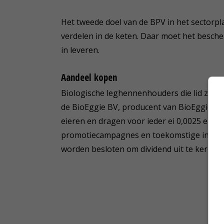
Het tweede doel van de BPV in het sectorpla
verdelen in de keten. Daar moet het besch
in leveren.
Aandeel kopen
Biologische leghennenhouders die lid zijn
de BioEggie BV, producent van BioEggie-eie
eieren en dragen voor ieder ei 0,0025 euro
promotiecampagnes en toekomstige innova
worden besloten om dividend uit te keren 