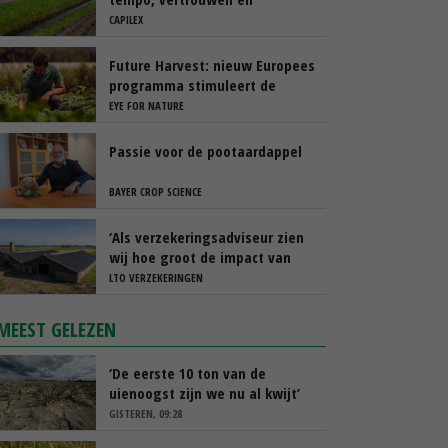
transparantie
CAPILEX
Future Harvest: nieuw Europees
programma stimuleert de
nieuwe generatie boeren in
EYE FOR NATURE
Nederland
Passie voor de pootaardappel
BAYER CROP SCIENCE
‘Als verzekeringsadviseur zien
wij hoe groot de impact van
een stalbrand kan zijn’
LTO VERZEKERINGEN
MEEST GELEZEN
‘De eerste 10 ton van de
uienoogst zijn we nu al kwijt’
GISTEREN, 09:28