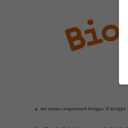
Het nieuwe categoriemerk BioEggie. © BioEggie