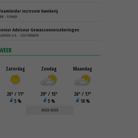
Teamleider instroom kwekerij
IBN - SCHAIJK
Senior Adviseur Gewassenverzekeringen
AGRIVER U.A. - ZOETERMEER
WEER
Zaterdag
Zondag
Maandag
26
°
/ 11
°
29
°
/ 15
°
26
°
/ 17
°
5 %
5 %
10 %
MEER WEER