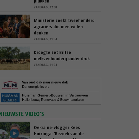
plukken’
VANDAAG, 12:00
Ministerie zoekt tweehonderd
agrariërs die mee willen
denken
VANDAAG, 11:34
Droogte zet Britse
melkveehouderij onder druk
VANDAAG, 11:04
Van oud dak naar nieuw dak
Dat energie levert.
Huisman Gemert-Bouwen in Vertrouwen
Hallenbouw, Renovatie & Bouwmaterialen
NIEUWSTE VIDEO'S
Oekraïne-vlogger Kees
Huizinga: ‘Bezoek van de