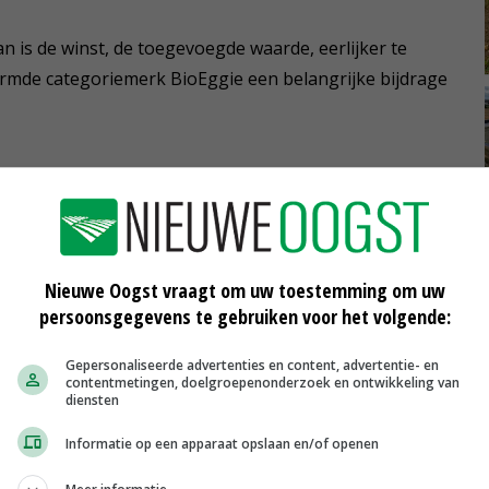
n is de winst, de toegevoegde waarde, eerlijker te
ermde categoriemerk BioEggie een belangrijke bijdrage
 van de BPV, kunnen door het kopen van een aandeel in
ren worden. Zij printen het logo van BioEggie op de
 royalty af aan BioEggie BV. Daar worden
Nieuwe Oogst vraagt om uw toestemming om uw
tieprogramma's mee gefinancierd. Op termijn kan er
persoonsgegevens te gebruiken voor het volgende:
aan de aandeelhouders.
Gepersonaliseerde advertenties en content, advertentie- en
contentmetingen, doelgroepenonderzoek en ontwikkeling van
diensten
Informatie op een apparaat opslaan en/of openen