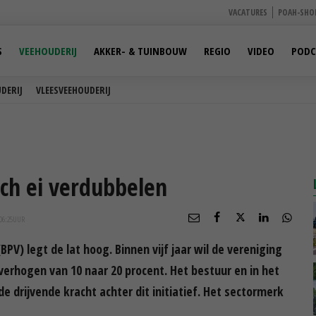
VACATURES
POAH-SHO
S
VEEHOUDERIJ
AKKER- & TUINBOUW
REGIO
VIDEO
PODC
DERIJ
VLEESVEEHOUDERIJ
sch ei verdubbelen
06:25
UUR
PV) legt de lat hoog. Binnen vijf jaar wil de vereniging
verhogen van 10 naar 20 procent. Het bestuur en in het
e drijvende kracht achter dit initiatief. Het sectormerk