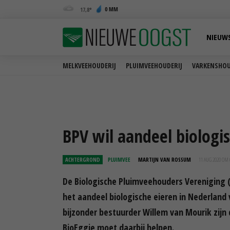
0 MM
17,8
NIEUW
MELKVEEHOUDERIJ
PLUIMVEEHOUDERIJ
VARKENSHOU
BPV wil aandeel biologi
ACHTERGROND
PLUIMVEE
MARTIJN VAN ROSSUM
11 AUG 2020 OM 
De Biologische Pluimveehouders Vereniging (B
het aandeel biologische eieren in Nederland 
bijzonder bestuurder Willem van Mourik zijn d
BioEggie moet daarbij helpen.