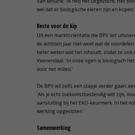
Van Mourik: 'Ik heb het uitgezocht. Het b
wel dat er biologische eieren zijn en kopen 
Beste voor de kip
Uit een marktoriëntatie die BPV liet uitvoe
de achttien jaar niet weet wat de voordelen 
beter weten wat het inhoudt, zodat ze ook 
Veenendaal. 'In onze ogen is biologisch het
voor het milieu.'
De BPV wil zelfs een stapje verder gaan: e
'Als je echt toekomstbestendig wilt zijn, m
aansluiting bij het EKO-keurmerk. In het v
werking opgesloten.'
Samenwerking