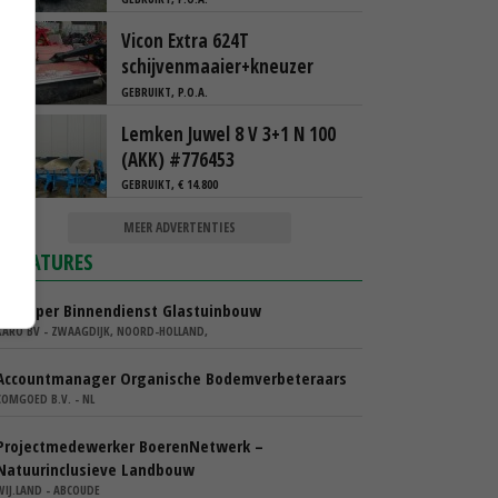
Vicon Extra 624T
schijvenmaaier+kneuzer
GEBRUIKT, P.O.A.
Lemken Juwel 8 V 3+1 N 100
(AKK) #776453
GEBRUIKT, € 14.800
MEER ADVERTENTIES
VACATURES
Verkoper Binnendienst Glastuinbouw
KARO BV - ZWAAGDIJK, NOORD-HOLLAND,
Accountmanager Organische Bodemverbeteraars
COMGOED B.V. - NL
Projectmedewerker BoerenNetwerk –
Natuurinclusieve Landbouw
WIJ.LAND - ABCOUDE