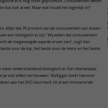
iologische ei is nog nooit gepromoot. Consumenten weten
ze dus ook al wel. Maar wat houdt het eigenlijk in?'
ren, blijkt dat 70 procent van de consumenten van boven
van een biologisch ei zijn. 'Wij willen dat consumenten
echt de toegevoegde waarde ervan zien', zegt Van
 beste voor de kip, het beste voor de mens en het beste
en meer onderscheidend biologisch ei. Van Veenendaal:
oet je ook willen vernieuwen.' BioEggie zoekt hiervoor
oldoen aan het EKO-keurmerk zit al een innoverende