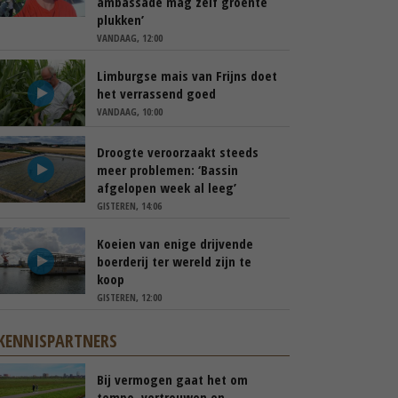
ambassade mag zelf groente
plukken’
VANDAAG, 12:00
Limburgse mais van Frijns doet
het verrassend goed
VANDAAG, 10:00
Droogte veroorzaakt steeds
meer problemen: ‘Bassin
afgelopen week al leeg’
GISTEREN, 14:06
Koeien van enige drijvende
boerderij ter wereld zijn te
koop
GISTEREN, 12:00
KENNISPARTNERS
Bij vermogen gaat het om
tempo, vertrouwen en