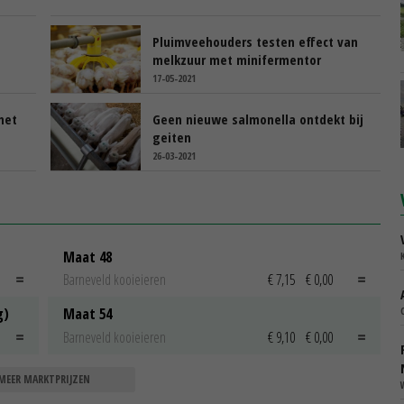
Pluimveehouders testen effect van
melkzuur met minifermentor
17-05-2021
met
Geen nieuwe salmonella ontdekt bij
geiten
26-03-2021
Maat 48
Barneveld kooieieren
€ 7,15
€ 0,00
g)
Maat 54
Barneveld kooieieren
€ 9,10
€ 0,00
MEER MARKTPRIJZEN