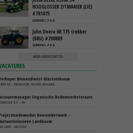
HOOGLOSSER ZITMAAIER (LIE)
#781075
GEBRUIKT, P.O.A.
John Deere 6R 175 trekker
(BRU) #708889
GEBRUIKT, P.O.A.
MEER ADVERTENTIES
VACATURES
Verkoper Binnendienst Glastuinbouw
KARO BV - ZWAAGDIJK, NOORD-HOLLAND,
Accountmanager Organische Bodemverbeteraars
COMGOED B.V. - NL
Projectmedewerker BoerenNetwerk –
Natuurinclusieve Landbouw
WIJ.LAND - ABCOUDE