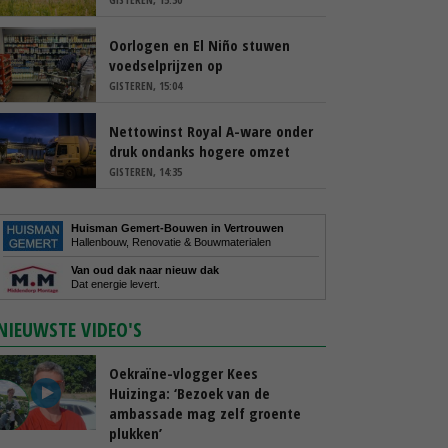
Oorlogen en El Niño stuwen
voedselprijzen op
GISTEREN, 15:04
Nettowinst Royal A-ware onder
druk ondanks hogere omzet
GISTEREN, 14:35
Huisman Gemert-Bouwen in Vertrouwen
Hallenbouw, Renovatie & Bouwmaterialen
Van oud dak naar nieuw dak
Dat energie levert.
NIEUWSTE VIDEO'S
Oekraïne-vlogger Kees
Huizinga: ‘Bezoek van de
ambassade mag zelf groente
plukken’