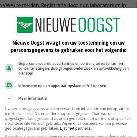
NVWA) te melden. Registratie door hun laboratorium in
rden alle eieren die zijn geproduceerd sinds de datum
 de NVWA. Deze eieren mogen niet worden verhandeld
Nieuwe Oogst vraagt om uw toestemming om uw
rotypering. Als de serotypering geen SE of (m)ST
persoonsgegevens te gebruiken voor het volgende:
n worden de eieren vrijgegeven. Als er wel SE of (m)ST
Gepersonaliseerde advertenties en content, advertentie- en
ieren besmet verklaard. De maatregelen die in dat
contentmetingen, doelgroepenonderzoek en ontwikkeling van
e huidige werkwijze behalve dat ze gelden vanaf de
diensten
gdatum.
Informatie op een apparaat opslaan en/of openen
stemmen
Meer informatie
m de gewenste werkwijze rondom het ophalen van de
Uw persoonsgegevens worden verwerkt en informatie van uw apparaat
(cookies, unieke ID's en andere apparaatgegevens) kan worden
d af te stemmen met het pakstation/de verzamelaar.
opgeslagen door, geopend door en gedeeld met 4 partners of specifiek
door deze site worden gebruikt. Wij en onze partners kunnen precieze
 de eieren vanaf het moment van monstername vast te
geolocatiegegevens gebruiken.
Lijst met partners.
ation, totdat de uitslag van het salmonellaonderzoek
Bepaalde leveranciers kunnen uw persoonsgegevens verwerken op basis