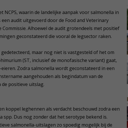
het NCPS, waarin de landelijke aanpak voor salmonella in
is een audit uitgevoerd door de Food and Veterinary
e Commissie. Alhoewel de audit grotendeels met positief
omingen geconstateerd die vooral de legsector raken.
 gedetecteerd, maar nog niet is vastgesteld of het om
yphimurium (ST, inclusief de monofasische variant) gaat,
-eieren. Zodra salmonella wordt geconstateerd in een
onstername aangehouden als begindatum van de
de positieve uitslag.
een koppel leghennen als verdacht beschouwd zodra een
a spp. Dus nog zonder dat het serotype bekend is.
tieve salmonella-uitslagen zo spoedig mogelijk bij de