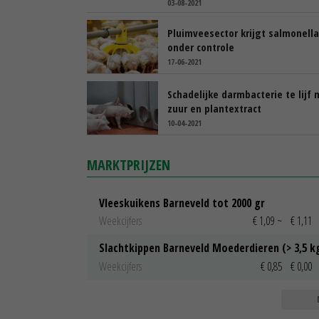
03-08-2021
Pluimveesector krijgt salmonella
onder controle
17-06-2021
Schadelijke darmbacterie te lijf 
zuur en plantextract
10-04-2021
MARKTPRIJZEN
Vleeskuikens Barneveld tot 2000 gr
Weekcijfers
€ 1,09
~
€ 1,11
Slachtkippen Barneveld Moederdieren (> 3,5 k
Weekcijfers
€ 0,85
€ 0,00