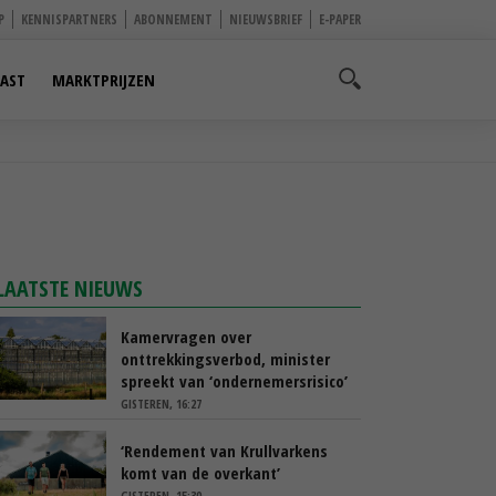
P
KENNISPARTNERS
ABONNEMENT
NIEUWSBRIEF
E-PAPER
AST
MARKTPRIJZEN
LAATSTE NIEUWS
Kamervragen over
onttrekkingsverbod, minister
spreekt van ‘ondernemersrisico’
GISTEREN, 16:27
‘Rendement van Krullvarkens
komt van de overkant’
GISTEREN, 15:30