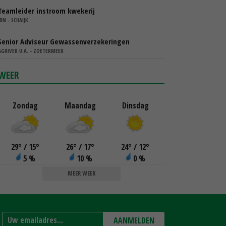
Teamleider instroom kwekerij
IBN - SCHAIJK
Senior Adviseur Gewassenverzekeringen
AGRIVER U.A. - ZOETERMEER
WEER
Zondag
Maandag
Dinsdag
29
°
/ 15
°
26
°
/ 17
°
24
°
/ 12
°
5 %
10 %
0 %
MEER WEER
AANMELDEN