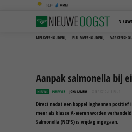
0 MM
10,5
NIEUW
MELKVEEHOUDERIJ
PLUIMVEEHOUDERIJ
VARKENSHOU
Aanpak salmonella bij ei
NIEUWS
PLUIMVEE
JOHN LAMERS
20 SEP 2021 OM 14:17
UUR
Direct nadat een koppel leghennen positief 
meer als klasse A-eieren worden verhandeld
Salmonella (NCPS) is vrijdag ingegaan.