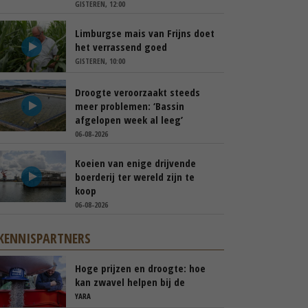
GISTEREN, 12:00
Limburgse mais van Frijns doet
het verrassend goed
GISTEREN, 10:00
Droogte veroorzaakt steeds
meer problemen: ‘Bassin
afgelopen week al leeg’
06-08-2026
Koeien van enige drijvende
boerderij ter wereld zijn te
koop
06-08-2026
KENNISPARTNERS
Hoge prijzen en droogte: hoe
kan zwavel helpen bij de
bemesting?
YARA