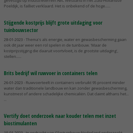
gevestigd op industrieterrein ABC Westland in het Zuid-Hollandse
Poeldijk, is failliet verklaard. Het is onbekend of de hoge...
Stijgende kostprijs blijft grote uitdaging voor
tuinbouwsector
28-01-2023
- Thema's als energie, water en gewasbescherming gaan
ook dit jaar weer een rol spelen in de tuinbouw. 'Maar de
kostprijsstijging die daaruit voortvloeit, is de grootste uitdaging',
stellen...
Brits bedrijf wil ruwvoer in containers telen
26-01-2023
- Ruwvoerteelt in containers verbruikt 95 procent minder
water dan traditionele landbouw en kan zonder gewasbescherming,
kunstmest of andere schadelijke chemicaliën. Dat claimt althans het...
Vertify doet onderzoek naar kouder telen met inzet
biostimulanten
19-01-2023
- In opdracht van Glastuinbouw Nederland onderzoekt