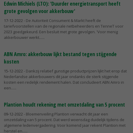
Edwin Michiels (LTO): 'Duurder energietransport heeft
grote gevolgen voor akkerbouw'
17-12-2022
- De Autoriteit Consument & Markt heeft de
tariefvoorstellen van de regionale netbeheerders en TenneT voor
2023 goedgekeurd. Een besluit met grote gevolgen. 'Voor menig
akkerbouwer werkt...
ABN Amro: akkerbouw lijkt bestand tegen stijgende
kosten
15-12-2022
- Dankzij relatief gunstige productprijzen lijkt het erop dat
Nederlandse akkerbouwers dit jaar ondanks de sterk stijgende
kosten een redelijk rendement halen. Dat concludeert ABN Amro in
een...
Plantion houdt rekening met omzetdaling van 5 procent
09-12-2022
- Bloemenveiling Plantion verwacht dit jaar een
omzetdaling van 5 procent. Dat werd woensdag duidelijk tijdens de
algemene ledenvergadering. Voor komend jaar rekent Plantion met
herstel en...