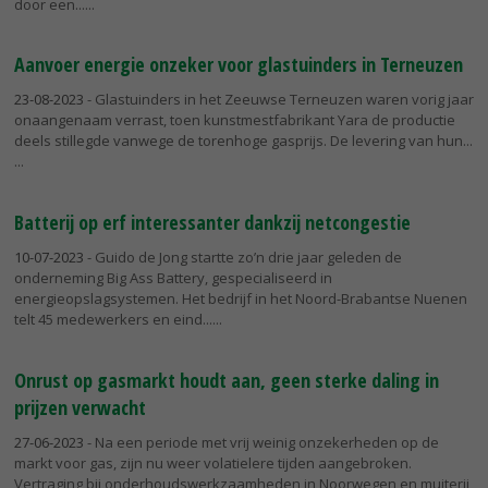
door een...
Aanvoer energie onzeker voor glastuinders in Terneuzen
23-08-2023
- Glastuinders in het Zeeuwse Terneuzen waren vorig jaar
onaangenaam verrast, toen kunstmestfabrikant Yara de productie
deels stillegde vanwege de torenhoge gasprijs. De levering van hun...
Batterij op erf interessanter dankzij netcongestie
10-07-2023
- Guido de Jong startte zo’n drie jaar geleden de
onderneming Big Ass Battery, gespecialiseerd in
energieopslagsystemen. Het bedrijf in het Noord-Brabantse Nuenen
telt 45 medewerkers en eind...
Onrust op gasmarkt houdt aan, geen sterke daling in
prijzen verwacht
27-06-2023
- Na een periode met vrij weinig onzekerheden op de
markt voor gas, zijn nu weer volatielere tijden aangebroken.
Vertraging bij onderhoudswerkzaamheden in Noorwegen en muiterij