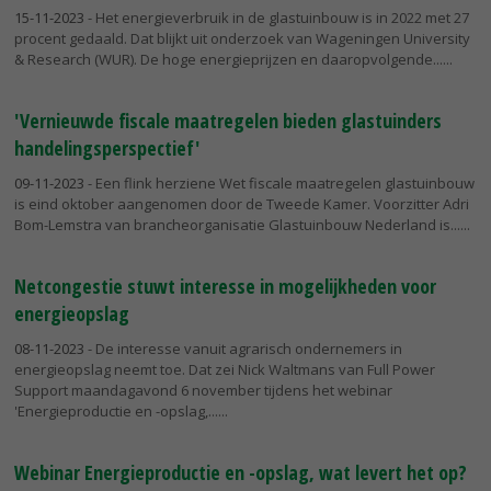
15-11-2023
- Het energieverbruik in de glastuinbouw is in 2022 met 27
procent gedaald. Dat blijkt uit onderzoek van Wageningen University
& Research (WUR). De hoge energieprijzen en daaropvolgende...
'Vernieuwde fiscale maatregelen bieden glastuinders
handelingsperspectief'
09-11-2023
- Een flink herziene Wet fiscale maatregelen glastuinbouw
is eind oktober aangenomen door de Tweede Kamer. Voorzitter Adri
Bom-Lemstra van brancheorganisatie Glastuinbouw Nederland is...
Netcongestie stuwt interesse in mogelijkheden voor
energieopslag
08-11-2023
- De interesse vanuit agrarisch ondernemers in
energieopslag neemt toe. Dat zei Nick Waltmans van Full Power
Support maandagavond 6 november tijdens het webinar
'Energieproductie en -opslag,...
Webinar Energieproductie en -opslag, wat levert het op?