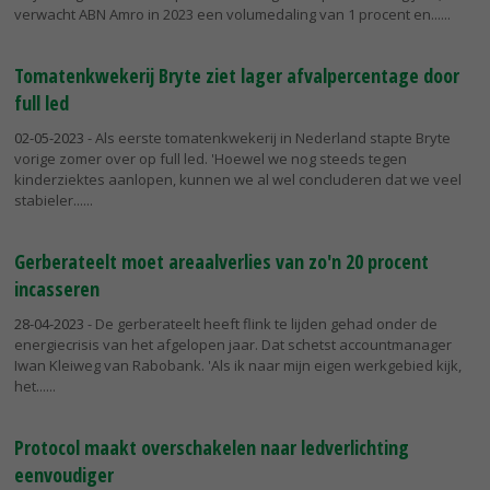
verwacht ABN Amro in 2023 een volumedaling van 1 procent en...
Tomatenkwekerij Bryte ziet lager afvalpercentage door
full led
02-05-2023
- Als eerste tomatenkwekerij in Nederland stapte Bryte
vorige zomer over op full led. 'Hoewel we nog steeds tegen
kinderziektes aanlopen, kunnen we al wel concluderen dat we veel
stabieler...
Gerberateelt moet areaalverlies van zo'n 20 procent
incasseren
28-04-2023
- De gerberateelt heeft flink te lijden gehad onder de
energiecrisis van het afgelopen jaar. Dat schetst accountmanager
Iwan Kleiweg van Rabobank. 'Als ik naar mijn eigen werkgebied kijk,
het...
Protocol maakt overschakelen naar ledverlichting
eenvoudiger