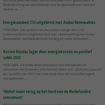
komende jaren vervallen allerlei voordelen voor glastuinders. Is
Nederland nog wel aantrekkelijk voor de glastuinbouw? Kenners
denken er...
Energieaanbod LTO uitgebreid met Audax Renewables
17-02-2024
- Het aanbod van duurzame energie door LTO
Ledenvoordeel is uitgebreid door een samenwerking met Audax
Renewables. Het biedt de leden korting en vaste contracten.
Kosten Rendac lager door energiekosten en positief
saldo 2022
10-01-2024
- De totale destructielasten voor het ophalen en
verwerken van kadavers door Rendac dalen voor 2024 met 2 procent
ten opzichte van 2023. Dat komt mede door de verwachte lagere
energiekosten...
'Witlof moet terug op het bord van de Nederlandse
consument'
08-01-2024
- Nederland eet te weinig witlof. Het 'witte goud' heeft