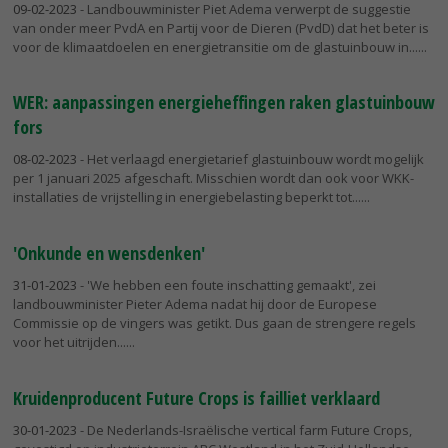
09-02-2023
- Landbouwminister Piet Adema verwerpt de suggestie
van onder meer PvdA en Partij voor de Dieren (PvdD) dat het beter is
voor de klimaatdoelen en energietransitie om de glastuinbouw in...
WER: aanpassingen energieheffingen raken glastuinbouw
fors
08-02-2023
- Het verlaagd energietarief glastuinbouw wordt mogelijk
per 1 januari 2025 afgeschaft. Misschien wordt dan ook voor WKK-
installaties de vrijstelling in energiebelasting beperkt tot...
'Onkunde en wensdenken'
31-01-2023
- 'We hebben een foute inschatting gemaakt', zei
landbouwminister Pieter Adema nadat hij door de Europese
Commissie op de vingers was getikt. Dus gaan de strengere regels
voor het uitrijden...
Kruidenproducent Future Crops is failliet verklaard
30-01-2023
- De Nederlands-Israëlische vertical farm Future Crops,