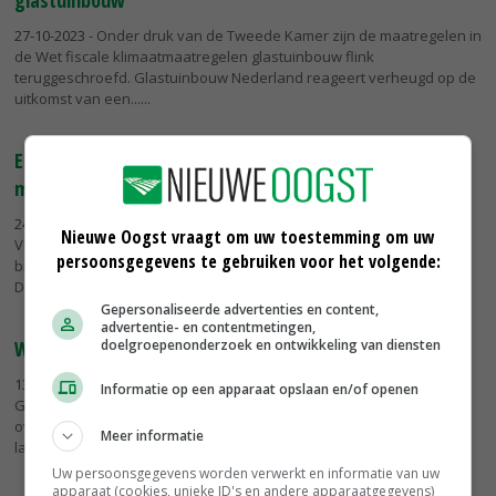
glastuinbouw
27-10-2023
- Onder druk van de Tweede Kamer zijn de maatregelen in
de Wet fiscale klimaatmaatregelen glastuinbouw flink
teruggeschroefd. Glastuinbouw Nederland reageert verheugd op de
uitkomst van een...
Energieproductie en -opslag bieden tal van
mogelijkheden
24-10-2023
- Nederland staat voor verschillende energieopgaven.
Nieuwe Oogst vraagt om uw toestemming om uw
Voorbeeld is het verminderen van de afhankelijkheid van fossiele
persoonsgegevens te gebruiken voor het volgende:
brandstoffen en terugdringen van de uitstoot van broeikasgassen.
De...
Gepersonaliseerde advertenties en content,
advertentie- en contentmetingen,
doelgroepenonderzoek en ontwikkeling van diensten
Webinar Energieproductie en -opslag, wat levert het op?
13-10-2023
- Nieuwe Oogst organiseert in samenwerking met
Informatie op een apparaat opslaan en/of openen
GroenLeven, Windunie en Zonnepanelen op het dak een webinar
over energie. In dit webinar op 6 november wordt stilgestaan bij de
Meer informatie
laatste...
Uw persoonsgegevens worden verwerkt en informatie van uw
apparaat (cookies, unieke ID's en andere apparaatgegevens)