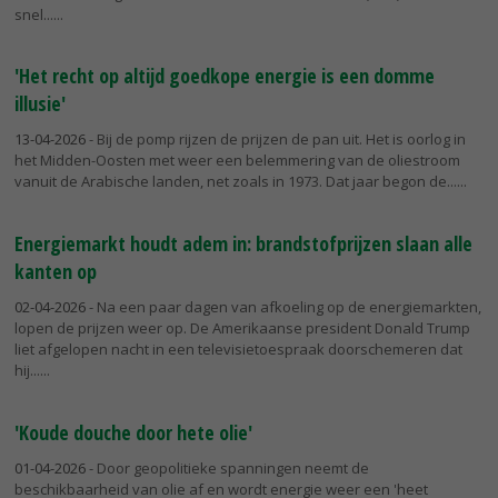
snel...
'Het recht op altijd goedkope energie is een domme
illusie'
13-04-2026
- Bij de pomp rijzen de prijzen de pan uit. Het is oorlog in
het Midden-Oosten met weer een belemmering van de oliestroom
vanuit de Arabische landen, net zoals in 1973. Dat jaar begon de...
Energiemarkt houdt adem in: brandstofprijzen slaan alle
kanten op
02-04-2026
- Na een paar dagen van afkoeling op de energiemarkten,
lopen de prijzen weer op. De Amerikaanse president Donald Trump
liet afgelopen nacht in een televisietoespraak doorschemeren dat
hij...
'Koude douche door hete olie'
01-04-2026
- Door geopolitieke spanningen neemt de
beschikbaarheid van olie af en wordt energie weer een 'heet