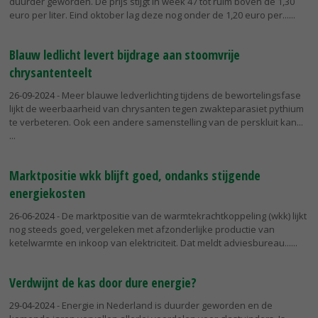
duurder geworden. De prijs stijgt in week 47 tot ruim boven de 1,30
euro per liter. Eind oktober lag deze nog onder de 1,20 euro per...
Blauw ledlicht levert bijdrage aan stoomvrije
chrysantenteelt
26-09-2024
- Meer blauwe ledverlichting tijdens de bewortelingsfase
lijkt de weerbaarheid van chrysanten tegen zwakteparasiet pythium
te verbeteren. Ook een andere samenstelling van de perskluit kan...
Marktpositie wkk blijft goed, ondanks stijgende
energiekosten
26-06-2024
- De marktpositie van de warmtekrachtkoppeling (wkk) lijkt
nog steeds goed, vergeleken met afzonderlijke productie van
ketelwarmte en inkoop van elektriciteit. Dat meldt adviesbureau...
Verdwijnt de kas door dure energie?
29-04-2024
- Energie in Nederland is duurder geworden en de