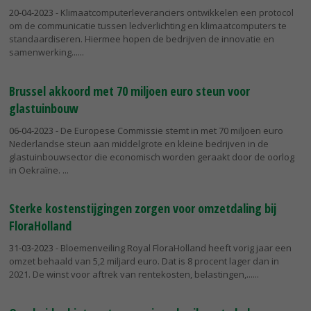
20-04-2023
- Klimaatcomputerleveranciers ontwikkelen een protocol
om de communicatie tussen ledverlichting en klimaatcomputers te
standaardiseren. Hiermee hopen de bedrijven de innovatie en
samenwerking...
Brussel akkoord met 70 miljoen euro steun voor
glastuinbouw
06-04-2023
- De Europese Commissie stemt in met 70 miljoen euro
Nederlandse steun aan middelgrote en kleine bedrijven in de
glastuinbouwsector die economisch worden geraakt door de oorlog
in Oekraïne.
Sterke kostenstijgingen zorgen voor omzetdaling bij
FloraHolland
31-03-2023
- Bloemenveiling Royal FloraHolland heeft vorig jaar een
omzet behaald van 5,2 miljard euro. Dat is 8 procent lager dan in
2021. De winst voor aftrek van rentekosten, belastingen,...