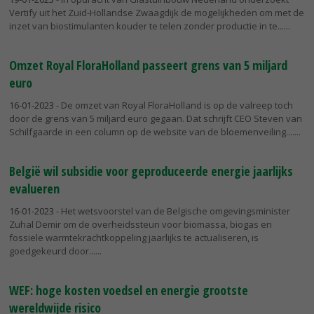
Vertify uit het Zuid-Hollandse Zwaagdijk de mogelijkheden om met de
inzet van biostimulanten kouder te telen zonder productie in te...
Omzet Royal FloraHolland passeert grens van 5 miljard
euro
16-01-2023
- De omzet van Royal FloraHolland is op de valreep toch
door de grens van 5 miljard euro gegaan. Dat schrijft CEO Steven van
Schilfgaarde in een column op de website van de bloemenveiling....
België wil subsidie voor geproduceerde energie jaarlijks
evalueren
16-01-2023
- Het wetsvoorstel van de Belgische omgevingsminister
Zuhal Demir om de overheidssteun voor biomassa, biogas en
fossiele warmtekrachtkoppeling jaarlijks te actualiseren, is
goedgekeurd door...
WEF: hoge kosten voedsel en energie grootste
wereldwijde risico