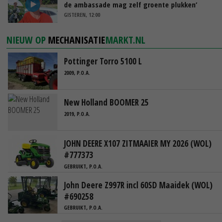
de ambassade mag zelf groente plukken’
GISTEREN, 12:00
NIEUW OP
MECHANISATIE
MARKT.NL
Pottinger Torro 5100 L
2009, P.O.A.
New Holland BOOMER 25
2019, P.O.A.
JOHN DEERE X107 ZITMAAIER MY 2026 (WOL)
#777373
GEBRUIKT, P.O.A.
John Deere Z997R incl 60SD Maaidek (WOL)
#690258
GEBRUIKT, P.O.A.