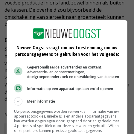
voedselproductie in ons land, zowel binnen als buiten
de kassen. De overheid zou bijvoorbeeld de
omschakeling van sierteelt naar groenteteelt kunnen
bevorderen, is het idee.
Geen noodwet
Nieuwe Oogst vraagt om uw toestemming om uw
Staghouwer deelt de zorgen van de Tweede Kamer,
persoonsgegevens te gebruiken voor het volgende:
maar ziet momenteel geen grote problemen voor de
voedselzekerheid. Wel zegt hij alert te zijn. 'Op dit
Gepersonaliseerde advertenties en content,
moment is er geen noodzaak om een noodwet voor de
advertentie- en contentmetingen,
doelgroepenonderzoek en ontwikkeling van diensten
voedselvoorziening van stal te halen en in te grijpen.
Waar nodig zal ik handelen, samen met mijn collega's in
Informatie op een apparaat opslaan en/of openen
de Europese Unie.' De moties worden volgende week in
de Tweede Kamer in stemming gebracht.
Meer informatie
Uw persoonsgegevens worden verwerkt en informatie van uw
Bekijk meer over:
apparaat (cookies, unieke ID's en andere apparaatgegevens)
kan worden opgeslagen door, geopend door en gedeeld met
4 partners of specifiek door deze site worden gebruikt. Wij en
Glastuinbouw Nederland
SDE++
onze partners kunnen precieze geolocatiegegevens