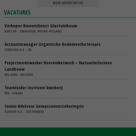
MEER ADVERTENTIES
VACATURES
Verkoper Binnendienst Glastuinbouw
KARO BV - ZWAAGDIJK, NOORD-HOLLAND,
Accountmanager Organische Bodemverbeteraars
COMGOED B.V. - NL
Projectmedewerker BoerenNetwerk – Natuurinclusieve
Landbouw
WIJ.LAND - ABCOUDE
Teamleider instroom kwekerij
IBN - SCHAIJK
Senior Adviseur Gewassenverzekeringen
AGRIVER U.A. - ZOETERMEER