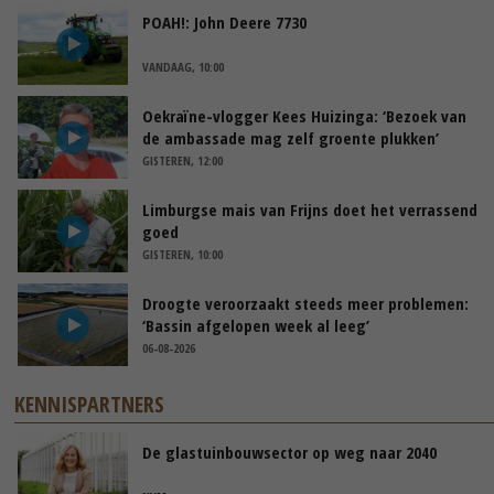
POAH!: John Deere 7730
VANDAAG, 10:00
Oekraïne-vlogger Kees Huizinga: ‘Bezoek van
de ambassade mag zelf groente plukken’
GISTEREN, 12:00
Limburgse mais van Frijns doet het verrassend
goed
GISTEREN, 10:00
Droogte veroorzaakt steeds meer problemen:
‘Bassin afgelopen week al leeg’
06-08-2026
KENNISPARTNERS
De glastuinbouwsector op weg naar 2040