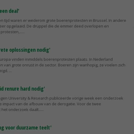
een deal'
en tijd waren er wederom grote boerenprotesten in Brussel. In andere
weer opgelaaid. De druppel die de emmer deed overlopen en
protesten,...
ete oplossingen nodig'
 Europa vinden inmiddels boerenprotesten plaats. In Nederland
n van grote onrust in de sector. Boeren zijn wanhopig, ze voelen zich
eigd.
id renure hard nodig'
gen University & Research publiceerde vorige week een onderzoek
 impact van de afbouw van de derogatie. Voor de twee
 het onderzoek daalt...
ng voor duurzame teelt'