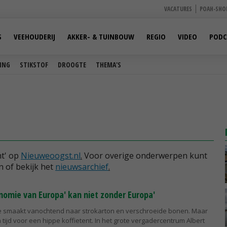
VACATURES
POAH-SHO
S
VEEHOUDERIJ
AKKER- & TUINBOUW
REGIO
VIDEO
PODC
ING
STIKSTOF
DROOGTE
THEMA'S
ht' op
Nieuweoogst.nl
.
Voor overige onderwerpen kunt
n of bekijk het
nieuwsarchief
.
onomie van Europa' kan niet zonder Europa'
ie smaakt vanochtend naar strokarton en verschroeide bonen. Maar
tijd voor een hippe koffietent. In het grote vergadercentrum Albert