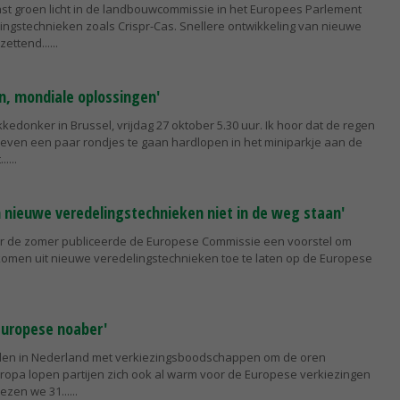
vast groen licht in de landbouwcommissie in het Europees Parlement
ingstechnieken zoals Crispr-Cas. Snellere ontwikkeling van nieuwe
zettend...
n, mondiale oplossingen'
ikkedonker in Brussel, vrijdag 27 oktober 5.30 uur. Ik hoor dat de regen
l even een paar rondjes te gaan hardlopen in het miniparkje aan de
..
nieuwe veredelingstechnieken niet in de weg staan'
or de zomer publiceerde de Europese Commissie een voorstel om
omen uit nieuwe veredelingstechnieken toe te laten op de Europese
 Europese noaber'
en in Nederland met verkiezingsboodschappen om de oren
ropa lopen partijen zich ook al warm voor de Europese verkiezingen
iezen we 31...