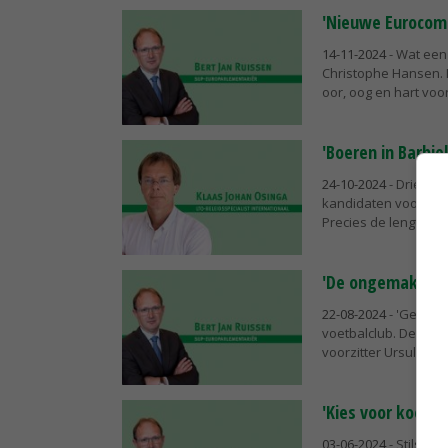
'Nieuwe Eurocom
14-11-2024
- Wat een
Christophe Hansen. 
oor, oog en hart voor
'Boeren in Barbie
24-10-2024
- Drie he
kandidaten voor de 
Precies de lengte va
'De ongemakkelij
22-08-2024
- 'Geen w
voetbalclub. De spre
voorzitter Ursula von
'Kies voor koersv
03-06-2024
- Stilstan