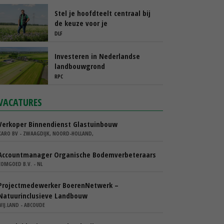
Stel je hoofdteelt centraal bij
de keuze voor je
groenbemester
DLF
Investeren in Nederlandse
landbouwgrond
RPC
VACATURES
Verkoper Binnendienst Glastuinbouw
KARO BV - ZWAAGDIJK, NOORD-HOLLAND,
Accountmanager Organische Bodemverbeteraars
COMGOED B.V. - NL
Projectmedewerker BoerenNetwerk –
Natuurinclusieve Landbouw
WIJ.LAND - ABCOUDE