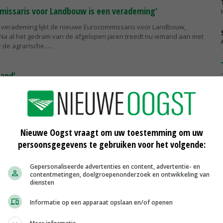
missaris voor Landbouw is een verademing'
 verademing lijkt de nieuwe Eurocommissaris voor Landbouw,
Na al het gedram van de afgelopen jaren treedt nu iemand aan met
 de agrarische...
land'
le uren. Zo lang mogen de leden van het Europees Parlement de
nieuwe Europese Commissie het vuur aan de schenen leggen.
n de film Oppenheimer,...
Nieuwe Oogst vraagt om uw toestemming om uw
ke spagaat van Von der Leyen-II'
persoonsgegevens te gebruiken voor het volgende:
oorden, maar daden', zingen supporters van een Rotterdamse
uk is een waarheid als een koe. Het komt aan op daden. Ook bij
Gepersonaliseerde advertenties en content, advertentie- en
contentmetingen, doelgroepenonderzoek en ontwikkeling van
 der Leyen van de...
diensten
Informatie op een apparaat opslaan en/of openen
ast beleid in Europese Unie'
d is achteruitgang. Ondernemers willen stappen zetten voor