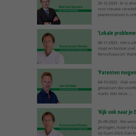
26-12-2023
- Er is al
voor nieuwe veredel
plantenrassen is ont
'Lokale probleme
06-11-2023
- Het is p
stopt en besluit sne
Ninoofsepoort. Want.
'Patenten mogen 
04-10-2023
- Vlak vo
gewassen die voortk
markt. Met deze...
'Kijk ook naar je
25-09-2023
- We word
geslagen, maar in Eu
op 6 juni 2024. Dan k