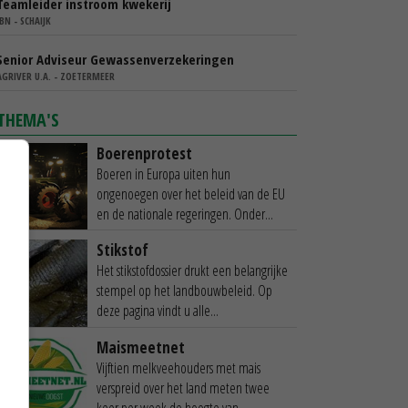
Teamleider instroom kwekerij
IBN - SCHAIJK
Senior Adviseur Gewassenverzekeringen
AGRIVER U.A. - ZOETERMEER
THEMA'S
Boerenprotest
Boeren in Europa uiten hun
ongenoegen over het beleid van de EU
en de nationale regeringen. Onder...
Stikstof
Het stikstofdossier drukt een belangrijke
stempel op het landbouwbeleid. Op
deze pagina vindt u alle...
Maismeetnet
Vijftien melkveehouders met mais
verspreid over het land meten twee
keer per week de hoogte van...