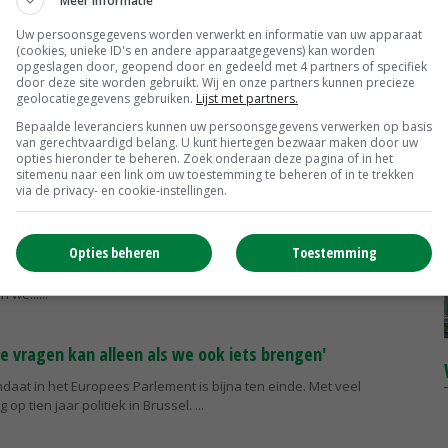
Meer informatie
op economisch als ecologisch vlak. Het instabiele beleid van de
ft verlammend...
Uw persoonsgegevens worden verwerkt en informatie van uw apparaat
(cookies, unieke ID's en andere apparaatgegevens) kan worden
opgeslagen door, geopend door en gedeeld met 4 partners of specifiek
door deze site worden gebruikt. Wij en onze partners kunnen precieze
is nodig om te behouden wat we hebben'
geolocatiegegevens gebruiken.
Lijst met partners.
ren negentig kwam ik voor jongerenuitwisselingen in Polen en
Bepaalde leveranciers kunnen uw persoonsgegevens verwerken op basis
van gerechtvaardigd belang. U kunt hiertegen bezwaar maken door uw
 herinner is hun hoop op betere tijden, na veertig jaar communisme.
opties hieronder te beheren. Zoek onderaan deze pagina of in het
anden lid...
sitemenu naar een link om uw toestemming te beheren of in te trekken
via de privacy- en cookie-instellingen.
e melkveehouderij toekomstperspectief bieden?'
Opties beheren
Toestemming
ouders staat het water aan de lippen. Als er niet snel een oplossing
de mestcrisis, dreigt het einde voor 40 procent van de sector. Wat
n we...
e vragen kan alleen als we ook iets brengen'
daat in het Europees Parlement is bijna ten einde. Met veel
g op tien jaar politiek in Brussel.