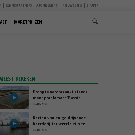
P
KENNISPARTNERS
ABONNEMENT
NIEUWSBRIEF
E-PAPER
AST
MARKTPRIJZEN
MEEST BEKEKEN
Droogte veroorzaakt steeds
meer problemen: ‘Bassin
afgelopen week al leeg’
06-08-2026
Koeien van enige drijvende
boerderij ter wereld zijn te
koop
06-08-2026