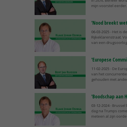
in zicht. Beheer wor
mijn voorstel eerder.
'Nood breekt wet
06-03-2025
- Het is d
Rijkeklarenstraat. V
van een drugsoorlog 
'Europese Commi
11-02-2025
- De Euro
van het concurrentie
gehouden met andere
'Boodschap aan H
03-12-2024
- Brussel
dag na Trumps comeb
meteen al zijn oordeel