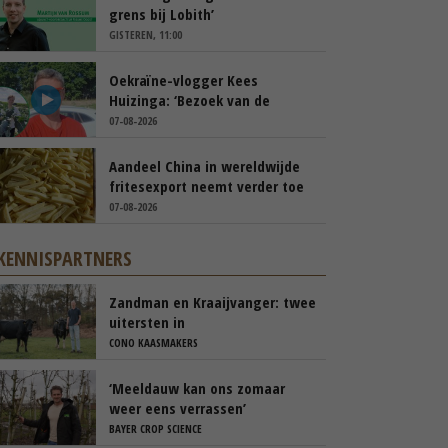
grens bij Lobith’
GISTEREN, 11:00
Oekraïne-vlogger Kees
Huizinga: ‘Bezoek van de
ambassade mag zelf groente
07-08-2026
plukken’
Aandeel China in wereldwijde
fritesexport neemt verder toe
07-08-2026
KENNISPARTNERS
Zandman en Kraaijvanger: twee
uitersten in
beweidingsstrategie
CONO KAASMAKERS
‘Meeldauw kan ons zomaar
weer eens verrassen’
BAYER CROP SCIENCE