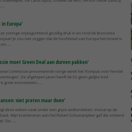
dt makkelijker. De Canis lupus, oftewel de wolf, verloor mede dankzij
..
 in Europa'
eze zonnige vrijdagochtend gezellig druk in en rond de Brusselse
oorjaar! Je zou niet zeggen dat de hoofdstad van Europa het toneel is
en...
ssie moet Green Deal aan durven pakken'
pese Commissie presenteerde vorige week het 'Kompas voor herstel
vermogen'. De afgelopen jaren heeft de EU geen gelijke tred
 grote economieën....
ansen: niet praten maar doen'
 ligt deze weken vaak onder een grijze wolkendeken. Vooral op de
ack. Mijn krantenman aan het Robert Schumanplein gaf die ochtend
: 'De...