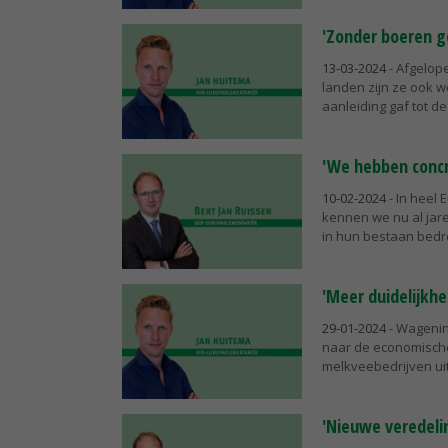
'Zonder boeren g
13-03-2024
- Afgelop
landen zijn ze ook 
aanleiding gaf tot de 
'We hebben concr
10-02-2024
- In heel
kennen we nu al jare
in hun bestaan bedr
'Meer duidelijkhe
29-01-2024
- Wagenin
naar de economische
melkveebedrijven uit
'Nieuwe veredeli