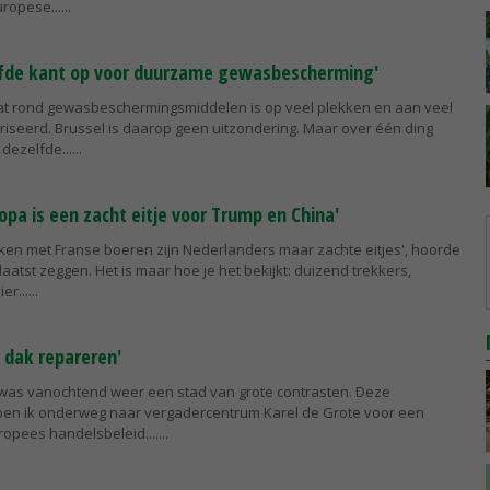
ropese...
lfde kant op voor duurzame gewasbescherming'
at rond gewasbeschermingsmiddelen is op veel plekken en aan veel
riseerd. Brussel is daarop geen uitzondering. Maar over één ding
dezelfde...
opa is een zacht eitje voor Trump en China'
eken met Franse boeren zijn Nederlanders maar zachte eitjes', hoorde
laatst zeggen. Het is maar hoe je het bekijkt: duizend trekkers,
er...
 dak repareren'
 was vanochtend weer een stad van grote contrasten. Deze
en ik onderweg naar vergadercentrum Karel de Grote voor een
ropees handelsbeleid....