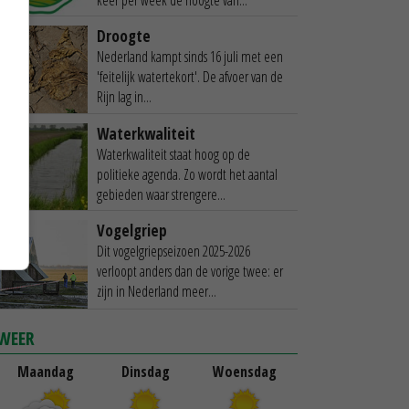
Droogte
Nederland kampt sinds 16 juli met een
'feitelijk watertekort'. De afvoer van de
Rijn lag in...
Waterkwaliteit
Waterkwaliteit staat hoog op de
politieke agenda. Zo wordt het aantal
gebieden waar strengere...
Vogelgriep
Dit vogelgriepseizoen 2025-2026
verloopt anders dan de vorige twee: er
zijn in Nederland meer...
WEER
Maandag
Dinsdag
Woensdag