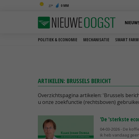
0 MM
27
NIEUW
POLITIEK & ECONOMIE
MECHANISATIE
SMART FARM
ARTIKELEN: BRUSSELS BERICHT
Overzichtspagina artikelen: 'Brussels beric
u onze zoekfunctie (rechtsboven) gebruike
'De 'sterkste ec
04-03-2026
- De koff
ik heb vandaag geen 