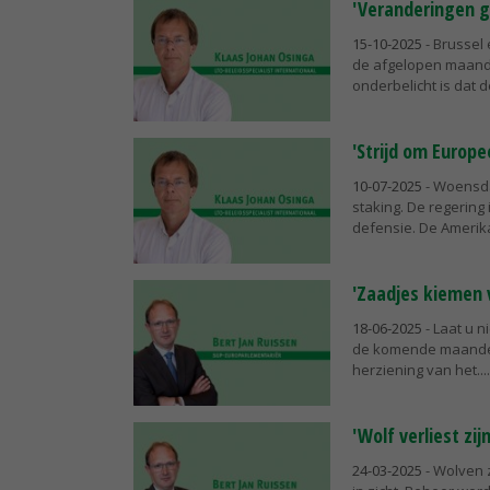
'Veranderingen ga
15-10-2025
- Brussel
de afgelopen maande
onderbelicht is dat d
'Strijd om Europe
10-07-2025
- Woensdag
staking. De regering
defensie. De Amerik
'Zaadjes kiemen
18-06-2025
- Laat u n
de komende maanden 
herziening van het...
'Wolf verliest zijn
24-03-2025
- Wolven 