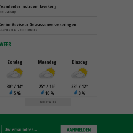
Teamleider instroom kwekerij
IBN - SCHAIJK
Senior Adviseur Gewassenverzekeringen
AGRIVER U.A. - ZOETERMEER
WEER
Zondag
Maandag
Dinsdag
30
°
/ 14
°
25
°
/ 16
°
23
°
/ 12
°
5 %
10 %
0 %
MEER WEER
AANMELDEN