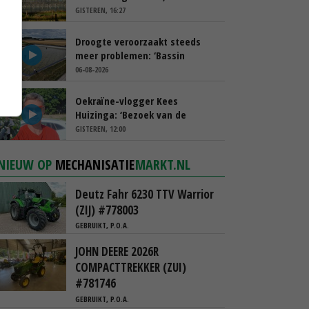
spreekt van ‘ondernemersrisico’
GISTEREN, 16:27
Droogte veroorzaakt steeds
meer problemen: ‘Bassin
afgelopen week al leeg’
06-08-2026
Oekraïne-vlogger Kees
Huizinga: ‘Bezoek van de
ambassade mag zelf groente
GISTEREN, 12:00
plukken’
NIEUW OP
MECHANISATIE
MARKT.NL
Deutz Fahr 6230 TTV Warrior
(ZIJ) #778003
GEBRUIKT, P.O.A.
JOHN DEERE 2026R
COMPACTTREKKER (ZUI)
#781746
GEBRUIKT, P.O.A.