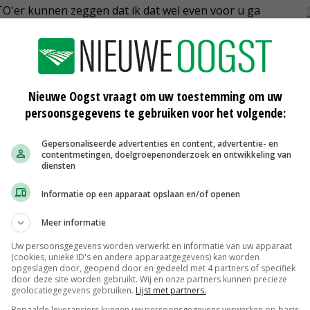
TO'er kunnen zeggen dat ik dat wel even voor u ga
iger. Maar helaas, zo werkt het niet (meer).
nten die tegen de sector worden gebruikt, ze komen
verlangen naar iets anders. Dat kunnen u en ik niet
Nieuwe Oogst vraagt om uw toestemming om uw
 en groter.
persoonsgegevens te gebruiken voor het volgende:
Gepersonaliseerde advertenties en content, advertentie- en
mijn Brusselse collega's moeten we veel beter naar
contentmetingen, doelgroepenonderzoek en ontwikkeling van
Maar keer op keer merk ik weer dat het beide kampen niet
diensten
Informatie op een apparaat opslaan en/of openen
eken naar een manier van produceren die ertoe leidt dat
Meer informatie
ren. Wij kunnen uw oren in de maatschappij zijn.
Uw persoonsgegevens worden verwerkt en informatie van uw apparaat
(cookies, unieke ID's en andere apparaatgegevens) kan worden
opgeslagen door, geopend door en gedeeld met 4 partners of specifiek
door deze site worden gebruikt. Wij en onze partners kunnen precieze
ddelen voor nodig, allemaal waar. Maar laten we ons daar
geolocatiegegevens gebruiken.
Lijst met partners.
e doen. Want die tijd is voorbij.
Bepaalde leveranciers kunnen uw persoonsgegevens verwerken op basis