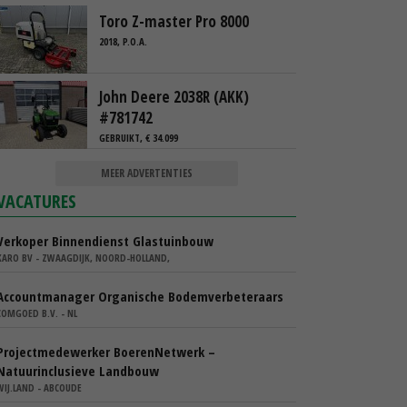
Toro Z-master Pro 8000
2018, P.O.A.
John Deere 2038R (AKK)
#781742
GEBRUIKT, € 34.099
MEER ADVERTENTIES
VACATURES
Verkoper Binnendienst Glastuinbouw
KARO BV - ZWAAGDIJK, NOORD-HOLLAND,
Accountmanager Organische Bodemverbeteraars
COMGOED B.V. - NL
Projectmedewerker BoerenNetwerk –
Natuurinclusieve Landbouw
WIJ.LAND - ABCOUDE