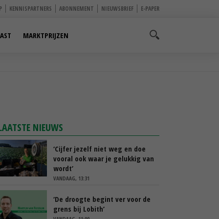
P
KENNISPARTNERS
ABONNEMENT
NIEUWSBRIEF
E-PAPER
AST
MARKTPRIJZEN
LAATSTE NIEUWS
‘Cijfer jezelf niet weg en doe
vooral ook waar je gelukkig van
wordt’
VANDAAG, 13:31
‘De droogte begint ver voor de
grens bij Lobith’
VANDAAG, 11:00