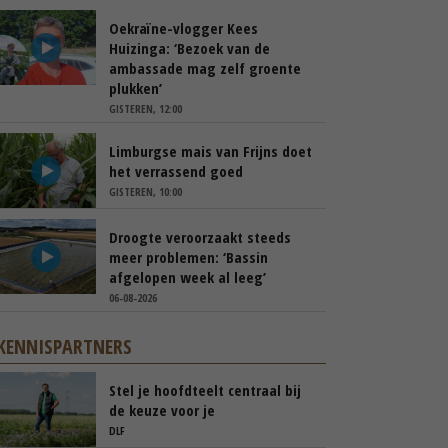
Oekraïne-vlogger Kees
Huizinga: ‘Bezoek van de
ambassade mag zelf groente
plukken’
GISTEREN, 12:00
Limburgse mais van Frijns doet
het verrassend goed
GISTEREN, 10:00
Droogte veroorzaakt steeds
meer problemen: ‘Bassin
afgelopen week al leeg’
06-08-2026
KENNISPARTNERS
Stel je hoofdteelt centraal bij
de keuze voor je
groenbemester
DLF