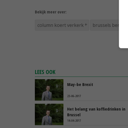
Bekijk meer over:
column koert verkerk
brussels bericht
LEES OOK
May-be Brexit
23-06-2017
Het belang van koffiedrinken in
Brussel
14-04-2017