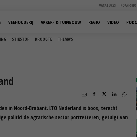
VACATURES
POAH-SHO
S
VEEHOUDERIJ
AKKER- & TUINBOUW
REGIO
VIDEO
PODC
ING
STIKSTOF
DROOGTE
THEMA'S
land
ijden in Noord-Brabant. LTO Nederland is boos, terecht
e politici de agrarische sector portretteren, getuigt van