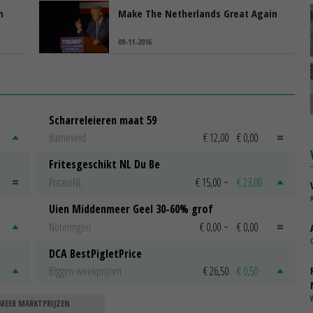
n
Make The Netherlands Great Again
09-11-2016
Scharreleieren maat 59
Barneveld
€ 12,00
€ 0,00
Fritesgeschikt NL Du Be
PotatoNL
€ 15,00
~
€ 23,00
Uien Middenmeer Geel 30-60% grof
Noteringen
€ 0,00
~
€ 0,00
DCA BestPigletPrice
Biggen weekprijzen
€ 26,50
€ 0,50
MEER MARKTPRIJZEN