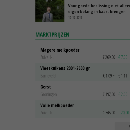
Voor goede beslissing niet allee
eigen belang in kaart brengen
10-12-2016
MARKTPRIJZEN
Magere melkpoeder
Zuivel NL
€ 269,00
€ 7,00
Vleeskuikens 2001-2600 gr
Barneveld
€ 1,09
~
€ 1,11
Gerst
Groningen
€ 197,00
€ 2,00
Volle melkpoeder
Zuivel NL
€ 345,00
€ 20,00