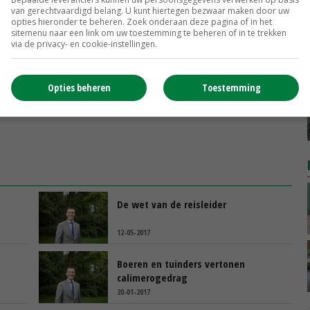
van gerechtvaardigd belang. U kunt hiertegen bezwaar maken door uw
opties hieronder te beheren. Zoek onderaan deze pagina of in het
sitemenu naar een link om uw toestemming te beheren of in te trekken
via de privacy- en cookie-instellingen.
Opties beheren
Toestemming
De wet van de reisleider
12-05-2017
Boeren en tuinders vertonen
calimerogedrag
20-01-2017