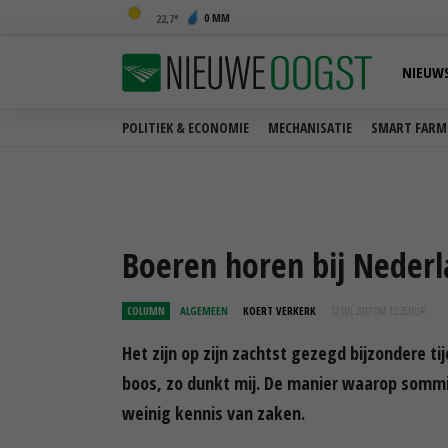
0 MM
22,7
NIEUW
POLITIEK & ECONOMIE
MECHANISATIE
SMART FARM
Boeren horen bij Neder
COLUMN
ALGEMEEN
KOERT VERKERK
12 JUL 2017 OM 12:35
UUR
Het zijn op zijn zachtst gezegd bijzondere t
boos, zo dunkt mij. De manier waarop sommig
weinig kennis van zaken.