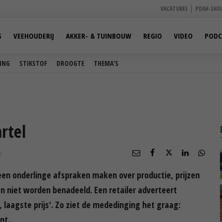
VACATURES
POAH-SHO
S
VEEHOUDERIJ
AKKER- & TUINBOUW
REGIO
VIDEO
PODC
ING
STIKSTOF
DROOGTE
THEMA'S
rtel
R
 onderlinge afspraken maken over productie, prijzen
 niet worden benadeeld. Een retailer adverteert
, laagste prijs'. Zo ziet de mededinging het graag:
nt.