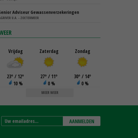
Senior Adviseur Gewassenverzekeringen
AGRIVER U.A. - ZOETERMEER
WEER
Vrijdag
Zaterdag
Zondag
23
°
/ 12
°
27
°
/ 11
°
30
°
/ 14
°
10 %
0 %
0 %
MEER WEER
AANMELDEN