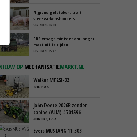
Nijpend geldtekort treft
vleesvarkenshouders
GISTEREN, 13:14
BBB vraagt minister om langer
mest uit te rijden
GISTEREN, 15:47
NIEUW OP
MECHANISATIE
MARKT.NL
Walker MT25I-32
2018, P.O.A.
John Deere 2026R zonder
cabine (ALM) #701596
GEBRUIKT, P.O.A.
Evers MUSTANG 11-303