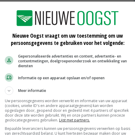
 polderen, maar dat duurt wat langer
TERNATIONAAL
Nieuwe Oogst vraagt om uw toestemming om uw
persoonsgegevens te gebruiken voor het volgende:
 2011 stuurden we een brief aan de koepel van
praken we met de Consumentenbond. De Kip van
Gepersonaliseerde advertenties en content, advertentie- en
contentmetingen, doelgroepenonderzoek en ontwikkeling van
e Autoriteit Consument & Markt (ACM).
diensten
Informatie op een apparaat opslaan en/of openen
 Fransen. De Franse overkoepelende boerenbond FNSEA
en de import van palmolie. Het Franse koolzaadolie is
Meer informatie
urder, maar dat moeten we ervoor overhebben, zo klinkt
Uw persoonsgegevens worden verwerkt en informatie van uw apparaat
(cookies, unieke ID's en andere apparaatgegevens) kan worden
opgeslagen door, geopend door en gedeeld met 4 partners of specifiek
door deze site worden gebruikt. Wij en onze partners kunnen precieze
geolocatiegegevens gebruiken.
Lijst met partners.
at langer. Er staat bijvoorbeeld in het regeerakkoord
Bepaalde leveranciers kunnen uw persoonsgegevens verwerken op basis
limaat, milieu en dierenwelzijn, zij daarvoor betaald
van gerechtvaardigd belang. U kunt hiertegen bezwaar maken door uw