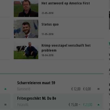
Het antwoord op America First
23-05-2018
Status quo
11-05-2018
Krimp veestapel verschuift het
probleem
18-04-2018
Scharreleieren maat 59
Barneveld
€ 12,00
€ 0,00
Fritesgeschikt NL Du Be
PotatoNL
€ 15,00
~
€ 23,00