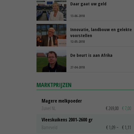
Daar gaat uw geld
13-06-2018
Innovatie, landbouw en gelekte
voorstellen
12-05-2018
De beurt is aan Afrika
27-04-2018
MARKTPRIJZEN
Magere melkpoeder
Zuivel NL
€ 269,00
€ 7,00
Vleeskuikens 2001-2600 gr
Barneveld
€ 1,09
~
€ 1,11