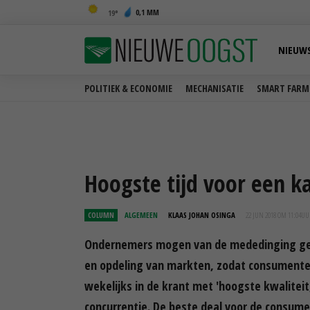
0,1 MM
19
NIEUW
POLITIEK & ECONOMIE
MECHANISATIE
SMART FARM
Hoogste tijd voor een ka
COLUMN
ALGEMEEN
KLAAS JOHAN OSINGA
22 JUN 2018 OM 11:04
UU
Ondernemers mogen van de mededinging geen
en opdeling van markten, zodat consumenten
wekelijks in de krant met 'hoogste kwaliteit
concurrentie. De beste deal voor de consume