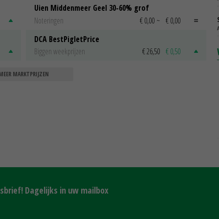
Uien Middenmeer Geel 30-60% grof
Noteringen
€ 0,00
~
€ 0,00
DCA BestPigletPrice
Biggen weekprijzen
€ 26,50
€ 0,50
MEER MARKTPRIJZEN
brief! Dagelijks in uw mailbox