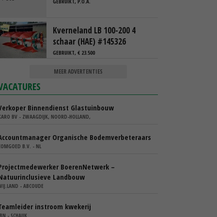
GEBRUIKT, P.O.A.
Kverneland LB 100-200 4
schaar (HAE) #145326
GEBRUIKT, € 23.500
MEER ADVERTENTIES
VACATURES
Verkoper Binnendienst Glastuinbouw
KARO BV - ZWAAGDIJK, NOORD-HOLLAND,
Accountmanager Organische Bodemverbeteraars
COMGOED B.V. - NL
Projectmedewerker BoerenNetwerk –
Natuurinclusieve Landbouw
WIJ.LAND - ABCOUDE
Teamleider instroom kwekerij
IBN - SCHAIJK