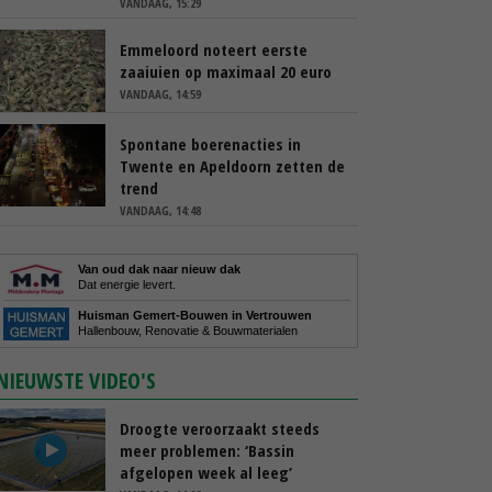
VANDAAG, 15:29
Emmeloord noteert eerste
zaaiuien op maximaal 20 euro
VANDAAG, 14:59
Spontane boerenacties in
Twente en Apeldoorn zetten de
trend
VANDAAG, 14:48
Van oud dak naar nieuw dak
Dat energie levert.
Huisman Gemert-Bouwen in Vertrouwen
Hallenbouw, Renovatie & Bouwmaterialen
NIEUWSTE VIDEO'S
Droogte veroorzaakt steeds
meer problemen: ‘Bassin
afgelopen week al leeg’