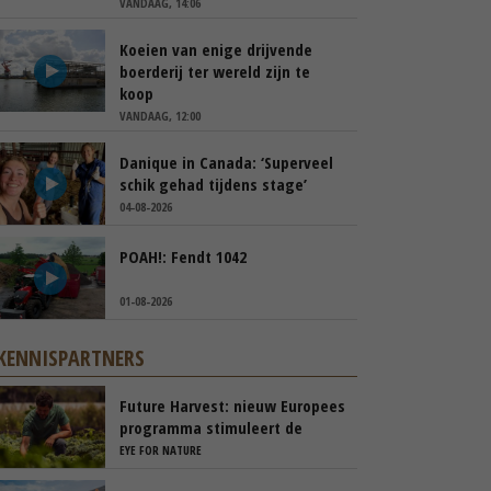
VANDAAG, 14:06
Koeien van enige drijvende
boerderij ter wereld zijn te
koop
VANDAAG, 12:00
Danique in Canada: ‘Superveel
schik gehad tijdens stage’
04-08-2026
POAH!: Fendt 1042
01-08-2026
KENNISPARTNERS
Future Harvest: nieuw Europees
programma stimuleert de
nieuwe generatie boeren in
EYE FOR NATURE
Nederland