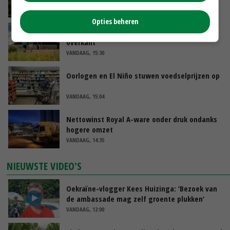
VANDAAG, 16:27
Opties beheren
‘Rendement van Krullvarkens komt van de
overkant’
VANDAAG, 15:30
Oorlogen en El Niño stuwen voedselprijzen op
VANDAAG, 15:04
Nettowinst Royal A-ware onder druk ondanks
hogere omzet
VANDAAG, 14:35
NIEUWSTE VIDEO'S
Oekraïne-vlogger Kees Huizinga: ‘Bezoek van
de ambassade mag zelf groente plukken’
VANDAAG, 12:00