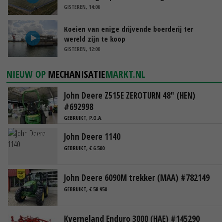
GISTEREN, 14:06
Koeien van enige drijvende boerderij ter
wereld zijn te koop
GISTEREN, 12:00
NIEUW OP
MECHANISATIE
MARKT.NL
John Deere Z515E ZEROTURN 48" (HEN)
#692998
GEBRUIKT, P.O.A.
John Deere 1140
GEBRUIKT, € 6.500
John Deere 6090M trekker (MAA) #782149
GEBRUIKT, € 58.950
Kverneland Enduro 3000 (HAE) #145290