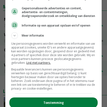
MARKTPRIJZEN
Gepersonaliseerde advertenties en content,
advertentie- en contentmetingen,
doelgroepenonderzoek en ontwikkeling van diensten
Magere melkpoeder
Zuivel NL
€ 269,00
€ 7,00
Informatie op een apparaat opslaan en/of openen
Vleeskuikens 2001-2600 gr
Meer informatie
Barneveld
€ 1,09
~
€ 1,11
Uw persoonsgegevens worden verwerkt en informatie van uw
apparaat (cookies, unieke ID's en andere apparaatgegevens)
Gerst
kan worden opgeslagen door, geopend door en gedeeld met
4 partners of specifiek door deze site worden gebruikt. Wij en
Groningen
€ 197,00
€ 2,00
onze partners kunnen precieze geolocatiegegevens
gebruiken.
Lijst met partners.
Volle melkpoeder
Bepaalde leveranciers kunnen uw persoonsgegevens
Zuivel NL
€ 345,00
€ 20,00
verwerken op basis van gerechtvaardigd belang. U kunt
hiertegen bezwaar maken door uw opties hieronder te
beheren. Zoek onderaan deze pagina of in het sitemenu naar
MEER MARKTPRIJZEN
een link om uw toestemming te beheren of in te trekken via de
privacy- en cookie-instellingen.
LAATSTE NIEUWS
Kamervragen over onttrekkingsverbod,
Toestemming
minister spreekt van ‘ondernemersrisico’