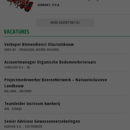
GEBRUIKT, P.O.A.
MEER ADVERTENTIES
VACATURES
Verkoper Binnendienst Glastuinbouw
KARO BV - ZWAAGDIJK, NOORD-HOLLAND,
Accountmanager Organische Bodemverbeteraars
COMGOED B.V. - NL
Projectmedewerker BoerenNetwerk – Natuurinclusieve
Landbouw
WIJ.LAND - ABCOUDE
Teamleider instroom kwekerij
IBN - SCHAIJK
Senior Adviseur Gewassenverzekeringen
AGRIVER U.A. - ZOETERMEER