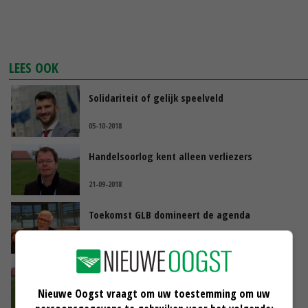
LEES OOK
Solidariteit of gelijk speelveld
05-10-2018
Handelsoorlog kent alleen verliezers
21-09-2018
Toekomst GLB domineert de agenda
08-09-2018
Gelijk hebben en gelijk krijgen in Brussel
Nieuwe Oogst vraagt om uw toestemming om uw
17-08-2018