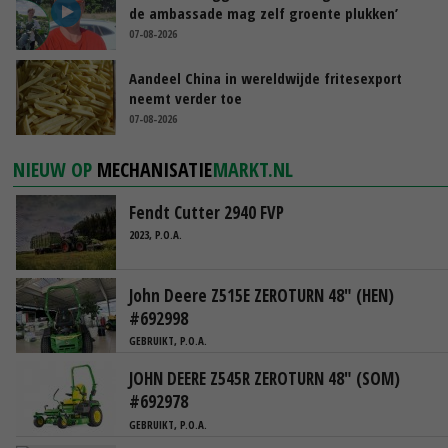
de ambassade mag zelf groente plukken’
07-08-2026
Aandeel China in wereldwijde fritesexport
neemt verder toe
07-08-2026
NIEUW OP
MECHANISATIE
MARKT.NL
Fendt Cutter 2940 FVP
2023, P.O.A.
John Deere Z515E ZEROTURN 48" (HEN)
#692998
GEBRUIKT, P.O.A.
JOHN DEERE Z545R ZEROTURN 48" (SOM)
#692978
GEBRUIKT, P.O.A.