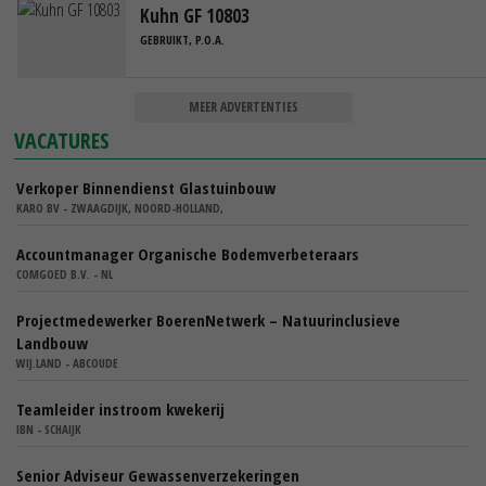
Kuhn GF 10803
GEBRUIKT, P.O.A.
MEER ADVERTENTIES
VACATURES
Verkoper Binnendienst Glastuinbouw
KARO BV - ZWAAGDIJK, NOORD-HOLLAND,
Accountmanager Organische Bodemverbeteraars
COMGOED B.V. - NL
Projectmedewerker BoerenNetwerk – Natuurinclusieve
Landbouw
WIJ.LAND - ABCOUDE
Teamleider instroom kwekerij
IBN - SCHAIJK
Senior Adviseur Gewassenverzekeringen