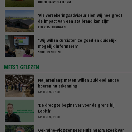
DUTCH DAIRY PLATFORM
‘Als verzekeringsadviseur zien wij hoe groot
de impact van een stalbrand kan zijn’
LTO VERZEKERINGEN
'Wij willen cursisten zo goed en duidelijk
mogelijk informeren'
SPUITLICENTIE.NL
MEEST GELEZEN
Na jarenlang meten willen Zuid-Hollandse
boeren nu erkenning
GISTEREN, 07:00
‘De droogte begint ver voor de grens bij
Lobith’
GISTEREN, 11:00
Oekraïne-vlogger Kees Huizinga: ‘Bezoek van