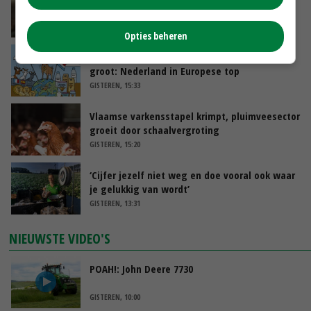
zorgen voor meer balans’
GISTEREN, 16:01
Opties beheren
Internationale vraag naar geitenzuivel blijft
groot: Nederland in Europese top
GISTEREN, 15:33
Vlaamse varkensstapel krimpt, pluimveesector
groeit door schaalvergroting
GISTEREN, 15:20
‘Cijfer jezelf niet weg en doe vooral ook waar
je gelukkig van wordt’
GISTEREN, 13:31
NIEUWSTE VIDEO'S
POAH!: John Deere 7730
GISTEREN, 10:00