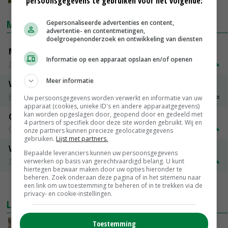
persoonsgegevens te gebruiken voor het volgende:
MARKTPRIJZEN
Gepersonaliseerde advertenties en content,
advertentie- en contentmetingen,
doelgroepenonderzoek en ontwikkeling van diensten
Magere melkpoeder
Informatie op een apparaat opslaan en/of openen
Zuivel NL
€ 269,00
€ 7,00
Meer informatie
Vleeskuikens 2001-2600 gr
Barneveld
€ 1,09
~
€ 1,11
Uw persoonsgegevens worden verwerkt en informatie van uw
apparaat (cookies, unieke ID's en andere apparaatgegevens)
kan worden opgeslagen door, geopend door en gedeeld met
Gerst
4 partners of specifiek door deze site worden gebruikt. Wij en
Groningen
€ 197,00
€ 2,00
onze partners kunnen precieze geolocatiegegevens
gebruiken.
Lijst met partners.
Volle melkpoeder
Bepaalde leveranciers kunnen uw persoonsgegevens
Zuivel NL
€ 345,00
€ 20,00
verwerken op basis van gerechtvaardigd belang. U kunt
hiertegen bezwaar maken door uw opties hieronder te
beheren. Zoek onderaan deze pagina of in het sitemenu naar
een link om uw toestemming te beheren of in te trekken via de
MEER MARKTPRIJZEN
privacy- en cookie-instellingen.
LAATSTE NIEUWS
Toestemming
‘Samenwerking A-ware en Amalthea gaat