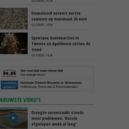
GISTEREN, 15:29
Emmeloord noteert eerste
zaaiuien op maximaal 20 euro
GISTEREN, 14:59
Spontane boerenacties in
Twente en Apeldoorn zetten de
trend
GISTEREN, 14:48
Van oud dak naar nieuw dak
Dat energie levert.
Huisman Gemert-Bouwen in Vertrouwen
Hallenbouw, Renovatie & Bouwmaterialen
NIEUWSTE VIDEO'S
Droogte veroorzaakt steeds
meer problemen: ‘Bassin
afgelopen week al leeg’