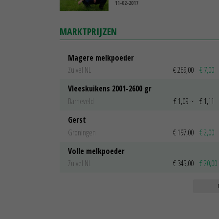
11-02-2017
MARKTPRIJZEN
Magere melkpoeder
Zuivel NL
€ 269,00
€ 7,00
Vleeskuikens 2001-2600 gr
Barneveld
€ 1,09
~
€ 1,11
Gerst
Groningen
€ 197,00
€ 2,00
Volle melkpoeder
Zuivel NL
€ 345,00
€ 20,00