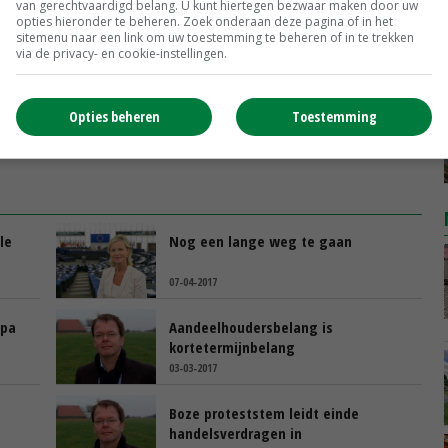
van gerechtvaardigd belang. U kunt hiertegen bezwaar maken door uw
opties hieronder te beheren. Zoek onderaan deze pagina of in het
sitemenu naar een link om uw toestemming te beheren of in te trekken
via de privacy- en cookie-instellingen.
Opties beheren
Toestemming
le
Nog een lange weg te gaan
07-04-2017
opa
Aandeelhoudersbelang is
kortetermijnbelang
03-03-2017
Boze proteststem leidt einde
handelsverdragen in