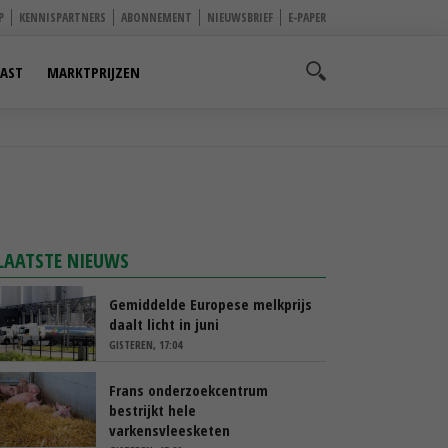
P
KENNISPARTNERS
ABONNEMENT
NIEUWSBRIEF
E-PAPER
AST
MARKTPRIJZEN
LAATSTE NIEUWS
Gemiddelde Europese melkprijs
daalt licht in juni
GISTEREN, 17:04
Frans onderzoekcentrum
bestrijkt hele
varkensvleesketen