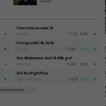
03-02-2017
Scharreleieren maat 59
Barneveld
€ 12,00
€ 0,00
Fritesgeschikt NL Du Be
PotatoNL
€ 15,00
~
€ 23,00
Uien Middenmeer Geel 30-60% grof
Noteringen
€ 0,00
~
€ 0,00
DCA BestPigletPrice
Biggen weekprijzen
€ 26,50
€ 0,50
MEER MARKTPRIJZEN