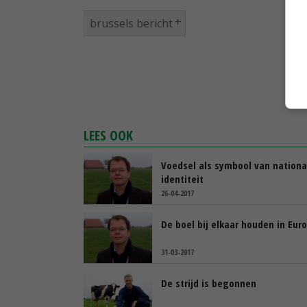
brussels bericht
LEES OOK
Voedsel als symbool van nationa
identiteit
26-04-2017
De boel bij elkaar houden in Eur
31-03-2017
De strijd is begonnen