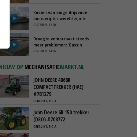
Koeien van enige drijvende
boerderij ter wereld zijn te
koop
GISTEREN, 12:00
Droogte veroorzaakt steeds
meer problemen: ‘Bassin
afgelopen week al leeg’
GISTEREN, 14:06
NIEUW OP
MECHANISATIE
MARKT.NL
JOHN DEERE 4066R
COMPACTTREKKER (HAE)
#781279
GEBRUIKT, P.O.A.
John Deere 6R 150 trekker
(DRO) #708772
GEBRUIKT, P.O.A.