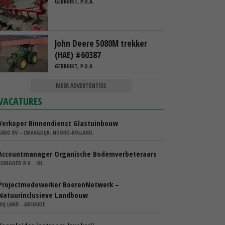
GEBRUIKT, P.O.A.
John Deere 5080M trekker
(HAE) #60387
GEBRUIKT, P.O.A.
MEER ADVERTENTIES
VACATURES
Verkoper Binnendienst Glastuinbouw
KARO BV - ZWAAGDIJK, NOORD-HOLLAND,
Accountmanager Organische Bodemverbeteraars
COMGOED B.V. - NL
Projectmedewerker BoerenNetwerk –
Natuurinclusieve Landbouw
WIJ.LAND - ABCOUDE