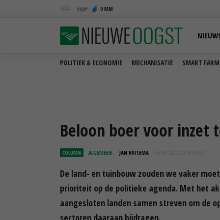
0 MM
14,8
NIEUW
POLITIEK & ECONOMIE
MECHANISATIE
SMART FARM
Beloon boer voor inzet 
COLUMN
ALGEMEEN
JAN HUITEMA
05 MEI 2017 OM 11:16
UUR
De land- en tuinbouw zouden we vaker moete
prioriteit op de politieke agenda. Met het ak
aangesloten landen samen streven om de op
sectoren daaraan bijdragen.