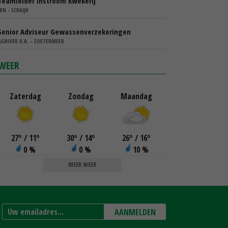
Teamleider instroom kwekerij
IBN - SCHAIJK
Senior Adviseur Gewassenverzekeringen
AGRIVER U.A. - ZOETERMEER
WEER
Zaterdag
Zondag
Maandag
27
°
/ 11
°
30
°
/ 14
°
26
°
/ 16
°
0 %
0 %
10 %
MEER WEER
AANMELDEN