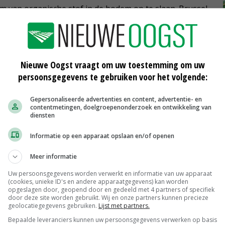
rm van organische stof in de bodem op te slaan. Brussel
roeikasgassen verrekend mogen worden met de
nd- en tuinbouwsector zelf, maar ook met andere
Nieuwe Oogst vraagt om uw toestemming om uw
persoonsgegevens te gebruiken voor het volgende:
s de verantwoording van de Europese lidstaten. Daar moet
omen.
Gepersonaliseerde advertenties en content, advertentie- en
contentmetingen, doelgroepenonderzoek en ontwikkeling van
diensten
nders daadwerkelijke beloond moeten worden voor het
ddel van subsidies, maar door boeren en tuinders de
Informatie op een apparaat opslaan en/of openen
assen zelf te verzilveren of te verhandelen.
Meer informatie
Uw persoonsgegevens worden verwerkt en informatie van uw apparaat
ngen voor een beter klimaat, nu de wet- en regelgeving
(cookies, unieke ID's en andere apparaatgegevens) kan worden
opgeslagen door, geopend door en gedeeld met 4 partners of specifiek
door deze site worden gebruikt. Wij en onze partners kunnen precieze
geolocatiegegevens gebruiken.
Lijst met partners.
Bepaalde leveranciers kunnen uw persoonsgegevens verwerken op basis