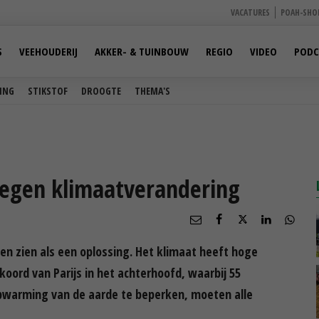
VACATURES
POAH-SHO
S
VEEHOUDERIJ
AKKER- & TUINBOUW
REGIO
VIDEO
PODC
ING
STIKSTOF
DROOGTE
THEMA'S
tegen klimaatverandering
n zien als een oplossing. Het klimaat heeft hoge
koord van Parijs in het achterhoofd, waarbij 55
warming van de aarde te beperken, moeten alle