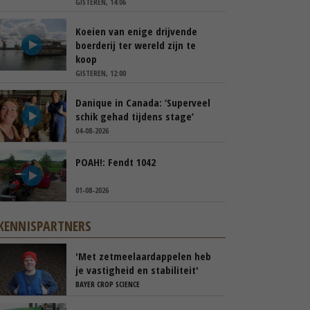
GISTEREN, 14:06
Koeien van enige drijvende
boerderij ter wereld zijn te
koop
GISTEREN, 12:00
Danique in Canada: ‘Superveel
schik gehad tijdens stage’
04-08-2026
POAH!: Fendt 1042
01-08-2026
KENNISPARTNERS
'Met zetmeelaardappelen heb
je vastigheid en stabiliteit'
BAYER CROP SCIENCE