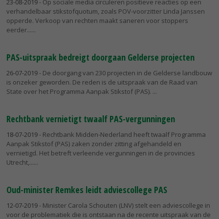
23-08-2019
- Op sociale media circuleren positieve reacties op een
verhandelbaar stikstofquotum, zoals POV-voorzitter Linda Janssen
opperde. Verkoop van rechten maakt saneren voor stoppers
eerder...
PAS-uitspraak bedreigt doorgaan Gelderse projecten
26-07-2019
- De doorgang van 230 projecten in de Gelderse landbouw
is onzeker geworden. De reden is de uitspraak van de Raad van
State over het Programma Aanpak Stikstof (PAS).
Rechtbank vernietigt twaalf PAS-vergunningen
18-07-2019
- Rechtbank Midden-Nederland heeft twaalf Programma
Aanpak Stikstof (PAS) zaken zonder zitting afgehandeld en
vernietigd. Het betreft verleende vergunningen in de provincies
Utrecht,...
Oud-minister Remkes leidt adviescollege PAS
12-07-2019
- Minister Carola Schouten (LNV) stelt een adviescollege in
voor de problematiek die is ontstaan na de recente uitspraak van de