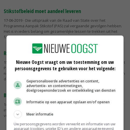
Stikstofbeleid moet aandeel leveren
17-06-2019
- Die uitspraak van de Raad van State over het
Programma Aanpak Stikstof (PAS) zal vergaande gevolgen hebben.
Het is in ieders belang om gezamenlijke lessen te trekken uit het
falende PAS,...
Regio weer aan zet na PAS-debacle
Nieuwe Oogst vraagt om uw toestemming om uw
15-06-2019
- LTO Noord-regio West beraadt zich op stappen die in het
persoonsgegevens te gebruiken voor het volgende:
PAS-dossier kunnen worden gezet op afdelings- en provinciaal
niveau. Zodra LTO Nederland met een strategie komt, wil LTO West in
de...
Gepersonaliseerde advertenties en content,
advertentie- en contentmetingen,
doelgroepenonderzoek en ontwikkeling van diensten
Brabant blijft op ramkoers met veehouderijbeleid
Informatie op een apparaat opslaan en/of openen
14-06-2019
- De nieuwe Brabantse coalitie wijkt niet af van de eerder
ingezette ramkoers voor de veehouderij in die provincie. Dat stelt
Meer informatie
voorzitter Linda Janssen van Producenten Organisatie...
Uw persoonsgegevens worden verwerkt en informatie van uw
apparaat (cookies, unieke ID's en andere apparaatgegevens)