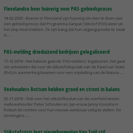
Flevolandse boer huiverig voor PAS-gebiedsproces
14-02-2020
- Boeren in Flevoland zijn huiverig om mee te doen aan
een gebiedsproces dat Programma Aanpak Stikstof (PAS) weer uit
het slop moet trekken. Ze zijn bang dat hun uitgangspositie te zwak
is.
PAS-melding drieduizend bedrijven gelegaliseerd
17-12-2019
- Het kabinet gaat de 'PAS-melders' legaliseren. Het gaat
om activiteiten die voor de stikstofuitspraak van de Raad van State
(RvS) in aanmerking kwamen voor een vrijstelling van de Natura...
Veehouders Rottum hebben grond en stront in balans
25-11-2019
- Vlak voor het stikstofbesluit van de overheid wisten
melkveehouder Pieter Schouten en zijn vrouw Janny Kooistra in
Rottum de rechten voor hun nieuwe aanbouw veilig te stellen. De
Groningers...
Stikstofcrisis legt nieuwbouwplan Van Tuijl stil