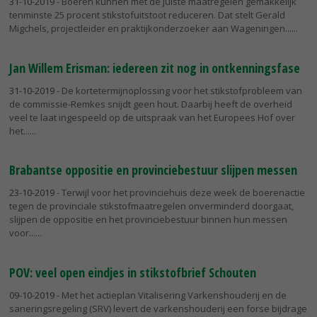
31-10-2019
- Boeren kunnen met de juiste maatregelen gemakkelijk
tenminste 25 procent stikstofuitstoot reduceren. Dat stelt Gerald
Migchels, projectleider en praktijkonderzoeker aan Wageningen...
Jan Willem Erisman: iedereen zit nog in ontkenningsfase
31-10-2019
- De kortetermijnoplossing voor het stikstofprobleem van
de commissie-Remkes snijdt geen hout. Daarbij heeft de overheid
veel te laat ingespeeld op de uitspraak van het Europees Hof over
het...
Brabantse oppositie en provinciebestuur slijpen messen
23-10-2019
- Terwijl voor het provinciehuis deze week de boerenactie
tegen de provinciale stikstofmaatregelen onverminderd doorgaat,
slijpen de oppositie en het provinciebestuur binnen hun messen
voor...
POV: veel open eindjes in stikstofbrief Schouten
09-10-2019
- Met het actieplan Vitalisering Varkenshouderij en de
saneringsregeling (SRV) levert de varkenshouderij een forse bijdrage