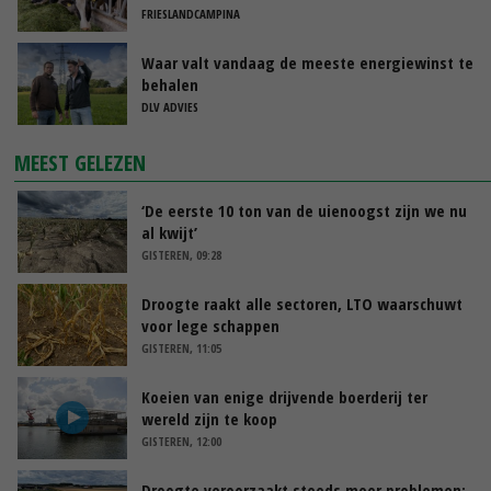
FRIESLANDCAMPINA
Waar valt vandaag de meeste energiewinst te
behalen
DLV ADVIES
MEEST GELEZEN
‘De eerste 10 ton van de uienoogst zijn we nu
al kwijt’
GISTEREN, 09:28
Droogte raakt alle sectoren, LTO waarschuwt
voor lege schappen
GISTEREN, 11:05
Koeien van enige drijvende boerderij ter
wereld zijn te koop
GISTEREN, 12:00
Droogte veroorzaakt steeds meer problemen: