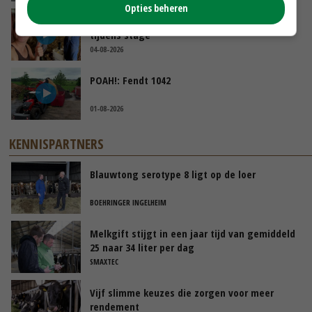
Opties beheren
Danique in Canada: ‘Superveel schik gehad
tijdens stage’
04-08-2026
POAH!: Fendt 1042
01-08-2026
KENNISPARTNERS
Blauwtong serotype 8 ligt op de loer
BOEHRINGER INGELHEIM
Melkgift stijgt in een jaar tijd van gemiddeld
25 naar 34 liter per dag
SMAXTEC
Vijf slimme keuzes die zorgen voor meer
rendement