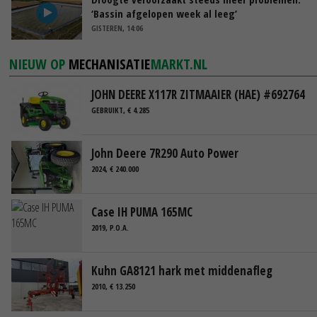
‘Bassin afgelopen week al leeg’
GISTEREN, 14:06
NIEUW OP
MECHANISATIE
MARKT.NL
JOHN DEERE X117R ZITMAAIER (HAE) #692764
GEBRUIKT, € 4.285
John Deere 7R290 Auto Power
2024, € 240.000
Case IH PUMA 165MC
2019, P.O.A.
Kuhn GA8121 hark met middenafleg
2010, € 13.250