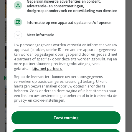
Frans onderzoekcentrum bestrijkt hele
Gepersonaliseerde advertenties en content,
advertentie- en contentmetingen,
varkensvleesketen
doelgroepenonderzoek en ontwikkeling van diensten
GISTEREN, 15:29
Informatie op een apparaat opslaan en/of openen
Emmeloord noteert eerste zaaiuien op
maximaal 20 euro
Meer informatie
GISTEREN, 14:59
Uw persoonsgegevens worden verwerkt en informatie van uw
apparaat (cookies, unieke ID's en andere apparaatgegevens)
Spontane boerenacties in Twente en
kan worden opgeslagen door, geopend door en gedeeld met
Apeldoorn zetten de trend
4 partners of specifiek door deze site worden gebruikt. Wij en
GISTEREN, 14:48
onze partners kunnen precieze geolocatiegegevens
gebruiken.
Lijst met partners.
NIEUWSTE VIDEO'S
Bepaalde leveranciers kunnen uw persoonsgegevens
verwerken op basis van gerechtvaardigd belang. U kunt
hiertegen bezwaar maken door uw opties hieronder te
Droogte veroorzaakt steeds meer problemen:
beheren. Zoek onderaan deze pagina of in het sitemenu naar
een link om uw toestemming te beheren of in te trekken via de
‘Bassin afgelopen week al leeg’
privacy- en cookie-instellingen.
GISTEREN, 14:06
Koeien van enige drijvende boerderij ter
Toestemming
wereld zijn te koop
GISTEREN, 12:00