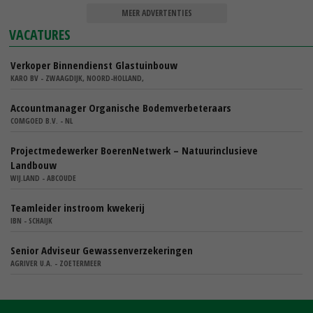
MEER ADVERTENTIES
VACATURES
Verkoper Binnendienst Glastuinbouw
KARO BV - ZWAAGDIJK, NOORD-HOLLAND,
Accountmanager Organische Bodemverbeteraars
COMGOED B.V. - NL
Projectmedewerker BoerenNetwerk – Natuurinclusieve
Landbouw
WIJ.LAND - ABCOUDE
Teamleider instroom kwekerij
IBN - SCHAIJK
Senior Adviseur Gewassenverzekeringen
AGRIVER U.A. - ZOETERMEER