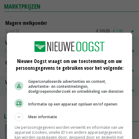
MARKTPRIJZEN
Magere melkpoeder
Zuivel NL
€ 269,00
€ 7,00
Vleeskuikens 2001-2600 gr
Barneveld
€ 1,09
~
€ 1,11
Nieuwe Oogst vraagt om uw toestemming om uw
Gerst
persoonsgegevens te gebruiken voor het volgende:
Groningen
€ 197,00
€ 2,00
Gepersonaliseerde advertenties en content,
Volle melkpoeder
advertentie- en contentmetingen,
Zuivel NL
€ 345,00
€ 20,00
doelgroepenonderzoek en ontwikkeling van diensten
Informatie op een apparaat opslaan en/of openen
MEER MARKTPRIJZEN
LAATSTE NIEUWS
Meer informatie
Uw persoonsgegevens worden verwerkt en informatie van uw
Waarschuwing moet
apparaat (cookies, unieke ID's en andere apparaatgegevens)
grondwateronttrekkingsverbod in Limburg
kan worden opgeslagen door, geopend door en gedeeld met