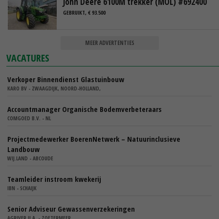
John Deere 6100M trekker (MOL) #692400
GEBRUIKT, € 93.500
MEER ADVERTENTIES
VACATURES
Verkoper Binnendienst Glastuinbouw
KARO BV - ZWAAGDIJK, NOORD-HOLLAND,
Accountmanager Organische Bodemverbeteraars
COMGOED B.V. - NL
Projectmedewerker BoerenNetwerk – Natuurinclusieve
Landbouw
WIJ.LAND - ABCOUDE
Teamleider instroom kwekerij
IBN - SCHAIJK
Senior Adviseur Gewassenverzekeringen
AGRIVER U.A. - ZOETERMEER