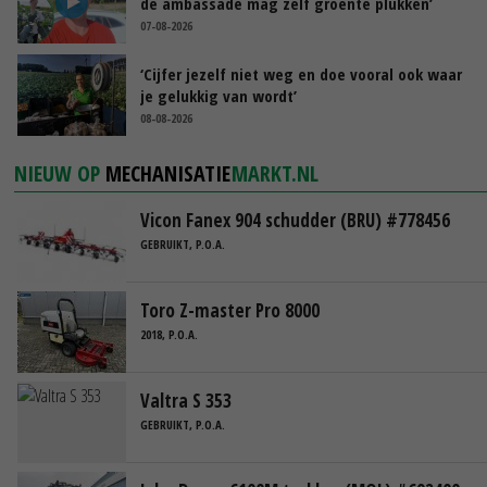
de ambassade mag zelf groente plukken’
07-08-2026
‘Cijfer jezelf niet weg en doe vooral ook waar
je gelukkig van wordt’
08-08-2026
NIEUW OP
MECHANISATIE
MARKT.NL
Vicon Fanex 904 schudder (BRU) #778456
GEBRUIKT, P.O.A.
Toro Z-master Pro 8000
2018, P.O.A.
Valtra S 353
GEBRUIKT, P.O.A.