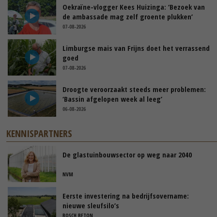
Oekraïne-vlogger Kees Huizinga: ‘Bezoek van
de ambassade mag zelf groente plukken’
07-08-2026
Limburgse mais van Frijns doet het verrassend
goed
07-08-2026
Droogte veroorzaakt steeds meer problemen:
‘Bassin afgelopen week al leeg’
06-08-2026
KENNISPARTNERS
De glastuinbouwsector op weg naar 2040
NVM
Eerste investering na bedrijfsovername:
nieuwe sleufsilo’s
BOSCH BETON