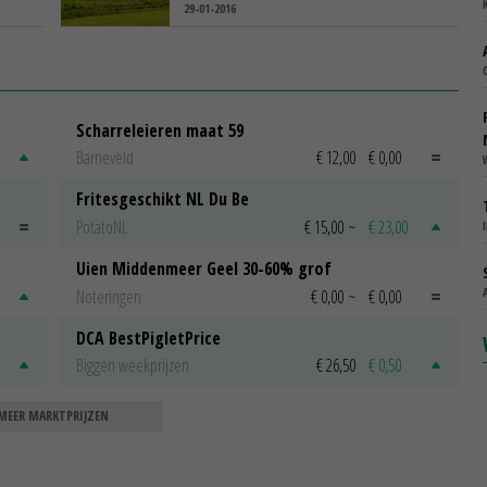
29-01-2016
Scharreleieren maat 59
Barneveld
€ 12,00
€ 0,00
Fritesgeschikt NL Du Be
PotatoNL
€ 15,00
~
€ 23,00
Uien Middenmeer Geel 30-60% grof
Noteringen
€ 0,00
~
€ 0,00
DCA BestPigletPrice
Biggen weekprijzen
€ 26,50
€ 0,50
MEER MARKTPRIJZEN