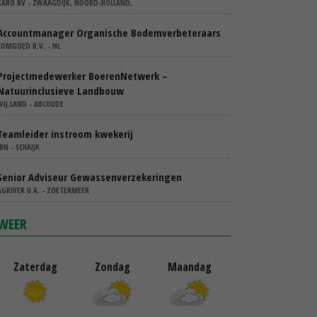
KARO BV - ZWAAGDIJK, NOORD-HOLLAND,
Accountmanager Organische Bodemverbeteraars
COMGOED B.V. - NL
Projectmedewerker BoerenNetwerk –
Natuurinclusieve Landbouw
WIJ.LAND - ABCOUDE
Teamleider instroom kwekerij
IBN - SCHAIJK
Senior Adviseur Gewassenverzekeringen
AGRIVER U.A. - ZOETERMEER
WEER
Zaterdag
Zondag
Maandag