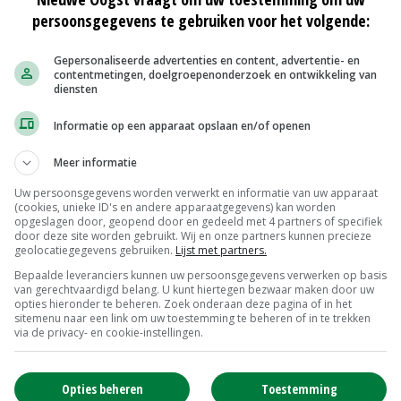
persoonsgegevens te gebruiken voor het volgende:
Gepersonaliseerde advertenties en content, advertentie- en
beleidsdoelen voor land- en tuinbouw qua timing beter
contentmetingen, doelgroepenonderzoek en ontwikkeling van
meer met elkaar moeten verbinden.
diensten
Informatie op een apparaat opslaan en/of openen
ringsagenda Brabantse Agrofood 2020 (UBA)' en de
Meer informatie
Uw persoonsgegevens worden verwerkt en informatie van uw apparaat
(cookies, unieke ID's en andere apparaatgegevens) kan worden
opgeslagen door, geopend door en gedeeld met 4 partners of specifiek
door deze site worden gebruikt. Wij en onze partners kunnen precieze
dschap en voor de economie en voor burgers en voor de
geolocatiegegevens gebruiken.
Lijst met partners.
erschillende beleidsthema's integraal benadert',
Bepaalde leveranciers kunnen uw persoonsgegevens verwerken op basis
van gerechtvaardigd belang. U kunt hiertegen bezwaar maken door uw
opties hieronder te beheren. Zoek onderaan deze pagina of in het
sitemenu naar een link om uw toestemming te beheren of in te trekken
via de privacy- en cookie-instellingen.
we Oogst
, editie Zuid
Opties beheren
Toestemming