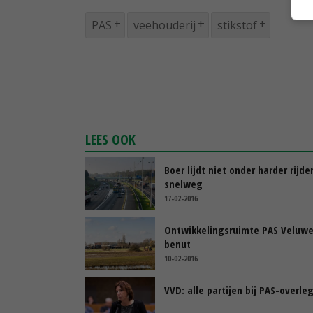
PAS
veehouderij
stikstof
LEES OOK
Boer lijdt niet onder harder rijde
snelweg
17-02-2016
Ontwikkelingsruimte PAS Veluw
benut
10-02-2016
VVD: alle partijen bij PAS-overle