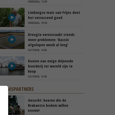
VANDAAG, 12:00
Limburgse mais van Frijns doet
het verrassend goed
VANDAAG, 10:00
Droogte veroorzaakt steeds
meer problemen: ‘Bassin
afgelopen week al leeg’
GISTEREN, 14:06
Koeien van enige drijvende
boerderij ter wereld zijn te
koop
GISTEREN, 12:00
KENNISPARTNERS
Gezocht: boeren die de
Brabantse bodem willen
verbeteren
BODEMUP