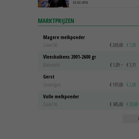
02-02-2016
MARKTPRIJZEN
Magere melkpoeder
Zuivel NL
€ 269,00
€ 7,00
Vleeskuikens 2001-2600 gr
Barneveld
€ 1,09
~
€ 1,11
Gerst
Groningen
€ 197,00
€ 2,00
Volle melkpoeder
Zuivel NL
€ 345,00
€ 20,00