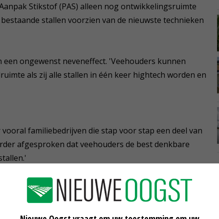
Aanpak Stikstof (PAS) alleen nog ontwikkelingsruimte
 bestaande stallen voorzien van de nieuwste technieken
n een ongewenst neveneffect. 'Veehouders kunnen
imte als zij alle stallen in één keer hightech worden en
 vooral familiebedrijven die stap voor stap een deel van
eerder afgesproken dat veehouders de best denkbare
tallen.'
gepast. 'Met deze afspraak en de optelsom van
t zo ver dalen dat het idioot is om nu veehouders te
doel dat op een andere manier toch al wordt bereikt.'
Nieuwe Oogst vraagt om uw toestemming om uw