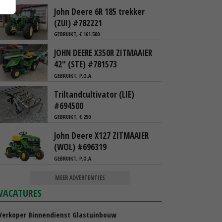
John Deere 6R 185 trekker
(ZUI) #782221
GEBRUIKT, € 161.500
JOHN DEERE X350R ZITMAAIER
42" (STE) #781573
GEBRUIKT, P.O.A.
Triltandcultivator (LIE)
#694500
GEBRUIKT, € 250
John Deere X127 ZITMAAIER
(WOL) #696319
GEBRUIKT, P.O.A.
MEER ADVERTENTIES
VACATURES
Verkoper Binnendienst Glastuinbouw