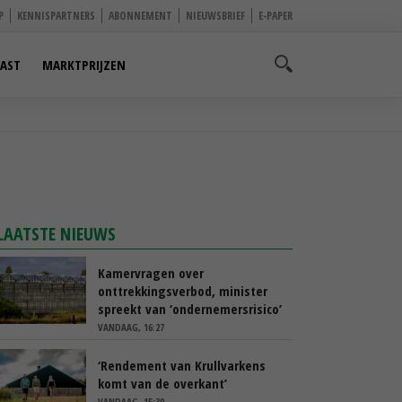
P
KENNISPARTNERS
ABONNEMENT
NIEUWSBRIEF
E-PAPER
AST
MARKTPRIJZEN
LAATSTE NIEUWS
Kamervragen over
onttrekkingsverbod, minister
spreekt van ‘ondernemersrisico’
VANDAAG, 16:27
‘Rendement van Krullvarkens
komt van de overkant’
VANDAAG, 15:30