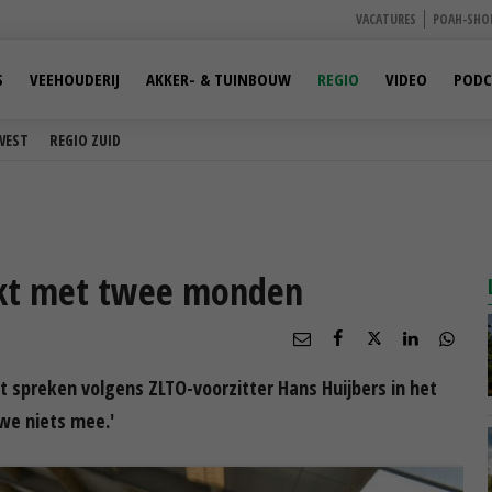
VACATURES
POAH-SHO
S
VEEHOUDERIJ
AKKER- & TUINBOUW
REGIO
VIDEO
PODC
WEST
REGIO ZUID
ekt met twee monden
 spreken volgens ZLTO-voorzitter Hans Huijbers in het
we niets mee.'