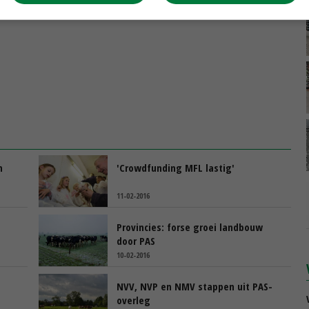
n
'Crowdfunding MFL lastig'
11-02-2016
e
Provincies: forse groei landbouw
door PAS
10-02-2016
g
NVV, NVP en NMV stappen uit PAS-
overleg