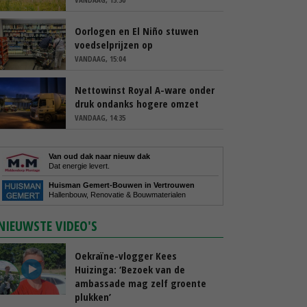
Oorlogen en El Niño stuwen
voedselprijzen op
VANDAAG, 15:04
Nettowinst Royal A-ware onder
druk ondanks hogere omzet
VANDAAG, 14:35
Van oud dak naar nieuw dak
Dat energie levert.
Huisman Gemert-Bouwen in Vertrouwen
Hallenbouw, Renovatie & Bouwmaterialen
NIEUWSTE VIDEO'S
Oekraïne-vlogger Kees
Huizinga: ‘Bezoek van de
ambassade mag zelf groente
plukken’