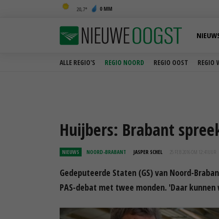
0 MM
20,7
NIEUW
ALLE REGIO'S
REGIO NOORD
REGIO OOST
REGIO 
Huijbers: Brabant spre
NIEUWS
NOORD-BRABANT
JASPER SCHEL
25 FEB 2016 OM 12:41
UUR
Gedeputeerde Staten (GS) van Noord-Brabant
PAS-debat met twee monden. 'Daar kunnen 