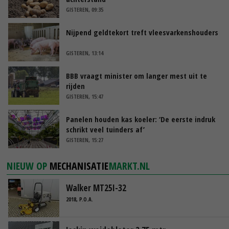
GISTEREN, 09:35
Nijpend geldtekort treft vleesvarkenshouders
GISTEREN, 13:14
BBB vraagt minister om langer mest uit te
rijden
GISTEREN, 15:47
Panelen houden kas koeler: ‘De eerste indruk
schrikt veel tuinders af’
GISTEREN, 15:27
NIEUW OP
MECHANISATIE
MARKT.NL
Walker MT25I-32
2018, P.O.A.