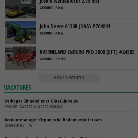
Joskin weidebloter 2.75 mtr
GEBRUIKT, P.O.A.
John Deere 6130R (DAA) #704841
GEBRUIKT, P.O.A.
KVERNELAND ENDURO PRO 3000 (ETT) #24505
GEBRUIKT, € 9.750
MEER ADVERTENTIES
VACATURES
Verkoper Binnendienst Glastuinbouw
KARO BV - ZWAAGDIJK, NOORD-HOLLAND,
Accountmanager Organische Bodemverbeteraars
COMGOED B.V. - NL