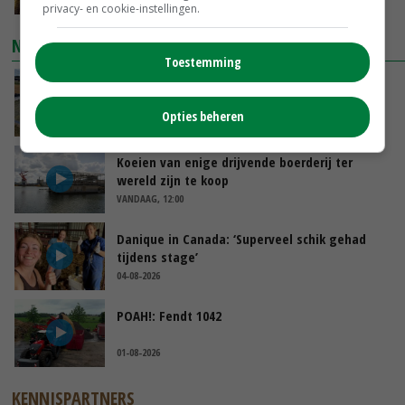
privacy- en cookie-instellingen.
NIEUWSTE VIDEO'S
Toestemming
Droogte veroorzaakt steeds meer problemen:
‘Bassin afgelopen week al leeg’
Opties beheren
VANDAAG, 14:06
Koeien van enige drijvende boerderij ter
wereld zijn te koop
VANDAAG, 12:00
Danique in Canada: ‘Superveel schik gehad
tijdens stage’
04-08-2026
POAH!: Fendt 1042
01-08-2026
KENNISPARTNERS