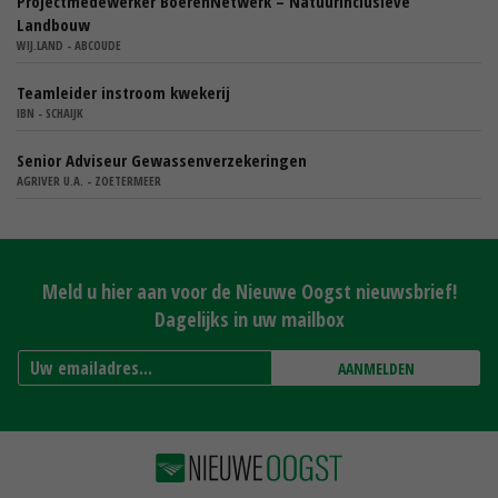
Projectmedewerker BoerenNetwerk – Natuurinclusieve
Landbouw
WIJ.LAND - ABCOUDE
Teamleider instroom kwekerij
IBN - SCHAIJK
Senior Adviseur Gewassenverzekeringen
AGRIVER U.A. - ZOETERMEER
Meld u hier aan voor de Nieuwe Oogst nieuwsbrief!
Dagelijks in uw mailbox
AANMELDEN