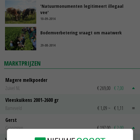
'Natuurmonumenten legitimeert illegaal
vee'
10-09-2014
Bodemverbetering vraagt om maatwerk
29-08-2014
MARKTPRIJZEN
Magere melkpoeder
Zuivel NL
€ 269,00
€ 7,00
Vleeskuikens 2001-2600 gr
Barneveld
€ 1,09
~
€ 1,11
Gerst
Groningen
€ 197,00
€ 2,00
Volle melkpoeder