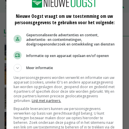
Zuivel NL
€ 345,00
€ 20,00
Nieuwe Oogst vraagt om uw toestemming om uw
MEER MARKTPRIJZEN
persoonsgegevens te gebruiken voor het volgende:
LAATSTE NIEUWS
Gepersonaliseerde advertenties en content,
advertentie- en contentmetingen,
Gemiddelde Europese melkprijs daalt licht in
doelgroepenonderzoek en ontwikkeling van diensten
juni
VANDAAG, 17:04
Informatie op een apparaat opslaan en/of openen
Meer informatie
Frans onderzoekcentrum bestrijkt hele
varkensvleesketen
Uw persoonsgegevens worden verwerkt en informatie van uw
VANDAAG, 15:29
apparaat (cookies, unieke ID's en andere apparaatgegevens)
kan worden opgeslagen door, geopend door en gedeeld met
4 partners of specifiek door deze site worden gebruikt. Wij en
Emmeloord noteert eerste zaaiuien op
onze partners kunnen precieze geolocatiegegevens
maximaal 20 euro
gebruiken.
Lijst met partners.
VANDAAG, 14:59
Bepaalde leveranciers kunnen uw persoonsgegevens
verwerken op basis van gerechtvaardigd belang. U kunt
Spontane boerenacties in Twente en
hiertegen bezwaar maken door uw opties hieronder te
beheren. Zoek onderaan deze pagina of in het sitemenu naar
Apeldoorn zetten de trend
een link om uw toestemming te beheren of in te trekken via de
VANDAAG, 14:48