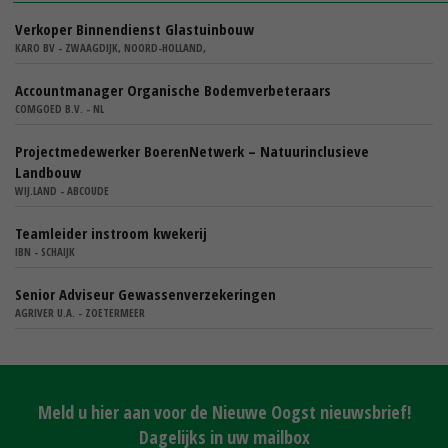
Verkoper Binnendienst Glastuinbouw
KARO BV - ZWAAGDIJK, NOORD-HOLLAND,
Accountmanager Organische Bodemverbeteraars
COMGOED B.V. - NL
Projectmedewerker BoerenNetwerk – Natuurinclusieve
Landbouw
WIJ.LAND - ABCOUDE
Teamleider instroom kwekerij
IBN - SCHAIJK
Senior Adviseur Gewassenverzekeringen
AGRIVER U.A. - ZOETERMEER
Meld u hier aan voor de Nieuwe Oogst nieuwsbrief!
Dagelijks in uw mailbox