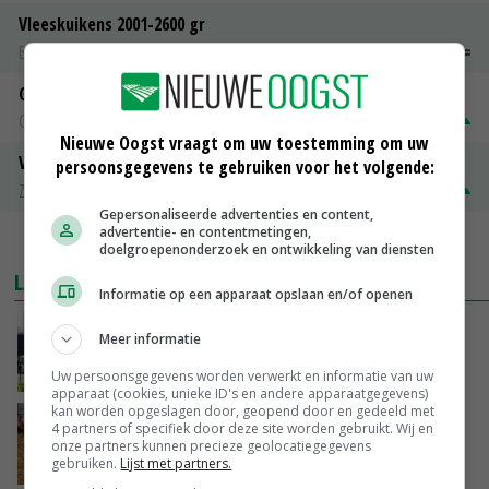
Vleeskuikens 2001-2600 gr
Barneveld
€ 1,09
~
€ 1,11
Gerst
Groningen
€ 197,00
€ 2,00
Nieuwe Oogst vraagt om uw toestemming om uw
Volle melkpoeder
persoonsgegevens te gebruiken voor het volgende:
Zuivel NL
€ 345,00
€ 20,00
Gepersonaliseerde advertenties en content,
advertentie- en contentmetingen,
MEER MARKTPRIJZEN
doelgroepenonderzoek en ontwikkeling van diensten
LAATSTE NIEUWS
Informatie op een apparaat opslaan en/of openen
Gemiddelde Europese melkprijs daalt licht in
Meer informatie
juni
GISTEREN, 17:04
Uw persoonsgegevens worden verwerkt en informatie van uw
apparaat (cookies, unieke ID's en andere apparaatgegevens)
kan worden opgeslagen door, geopend door en gedeeld met
Frans onderzoekcentrum bestrijkt hele
4 partners of specifiek door deze site worden gebruikt. Wij en
varkensvleesketen
onze partners kunnen precieze geolocatiegegevens
gebruiken.
Lijst met partners.
GISTEREN, 15:29