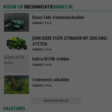
NIEUW OP
MECHANISATIE
MARKT.NL
Deutz Fahr trommelschudder
GEBRUIKT, P.O.A.
JOHN DEERE X167R ZITMAAIER MY 2026 (HAE)
#777336
GEBRUIKT, P.O.A.
Valtra N174D trekker
GEBRUIKT, P.O.A.
4 elements schudder
GEBRUIKT, P.O.A.
MEER ADVERTENTIES
VACATURES