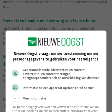
mesttekort. Onderzocht wordt of een rendabele afzetketen mogelijk
is.
Dierziekten houden melkvee weg van Franse beurs
16-09-2025
- Er zijn nauwelijks melkkoeien en geen shows of
kampioenschappen van melkvee tijdens de jaarlijkse grote
veehouderijbeurs SPACE die van 16 tot en met 18 september
plaatsvindt in het Franse...
Nieuwe Oogst vraagt om uw toestemming om uw
Nog geen blauwtong in Nederland, Frankrijk flink
persoonsgegevens te gebruiken voor het volgende:
getroffen
Gepersonaliseerde advertenties en content,
29-08-2025
- Nederland blijft tot nu toe gevrijwaard van nieuwe
advertentie- en contentmetingen,
blauwtonguitbraken. De situatie in landen als Frankrijk, Italië en
doelgroepenonderzoek en ontwikkeling van diensten
Spanje is aanzienlijk ernstiger. Vooral in Frankrijk neemt het aantal...
Informatie op een apparaat opslaan en/of openen
Meer informatie
Herinvoering omstreden bestrijdingsmiddel
tegengehouden in Frankrijk
Uw persoonsgegevens worden verwerkt en informatie van uw
apparaat (cookies, unieke ID's en andere apparaatgegevens)