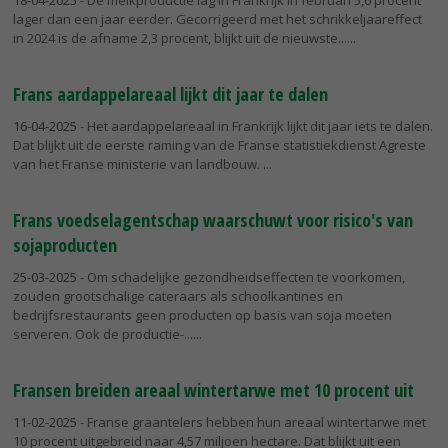
18-04-2025
- De melkproductie lag in Frankrijk in februari 5,6 procent
lager dan een jaar eerder. Gecorrigeerd met het schrikkeljaareffect
in 2024 is de afname 2,3 procent, blijkt uit de nieuwste...
Frans aardappelareaal lijkt dit jaar te dalen
16-04-2025
- Het aardappelareaal in Frankrijk lijkt dit jaar iets te dalen.
Dat blijkt uit de eerste raming van de Franse statistiekdienst Agreste
van het Franse ministerie van landbouw.
Frans voedselagentschap waarschuwt voor risico's van
sojaproducten
25-03-2025
- Om schadelijke gezondheidseffecten te voorkomen,
zouden grootschalige cateraars als schoolkantines en
bedrijfsrestaurants geen producten op basis van soja moeten
serveren. Ook de productie-...
Fransen breiden areaal wintertarwe met 10 procent uit
11-02-2025
- Franse graantelers hebben hun areaal wintertarwe met
10 procent uitgebreid naar 4,57 miljoen hectare. Dat blijkt uit een