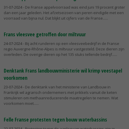
31-07-2024
- De Franse appelvoorraad was eind juni 19 procent groter
dan een jaar geleden. Het afzetseizoen van peren eindigde met een
voorraad van bijna nul. Dat blijkt uit cijfers van de Franse...
Frans vleesvee getroffen door miltvuur
24-07-2024
- Bij acht runderen op een vleesveebedrijf in de Franse
regio Auvergne-Rhône-Alpes is miltvuur vastgesteld. Deze dieren zijn
overleden. De overige dieren op het 135 stuks tellende bedrijf...
Denktank Frans landbouwministerie wil krimp veestapel
voorkomen
23-07-2024
- De denktank van het ministerie van Landbouw in
Frankrijk wil agrarisch ondernemers met prikkels vanuit de keten
stimuleren om methaanreducerende maatregelen te nemen. Wat
voorkomen moet...
Felle Franse protesten tegen bouw waterbassins
22-07-2024
- Protesten tegen de aanleg van waterbassins zijn in