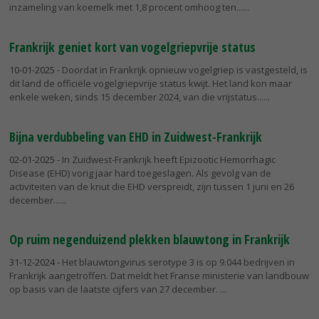
inzameling van koemelk met 1,8 procent omhoog ten...
Frankrijk geniet kort van vogelgriepvrije status
10-01-2025
- Doordat in Frankrijk opnieuw vogelgriep is vastgesteld, is
dit land de officiële vogelgriepvrije status kwijt. Het land kon maar
enkele weken, sinds 15 december 2024, van die vrijstatus...
Bijna verdubbeling van EHD in Zuidwest-Frankrijk
02-01-2025
- In Zuidwest-Frankrijk heeft Epizootic Hemorrhagic
Disease (EHD) vorig jaar hard toegeslagen. Als gevolg van de
activiteiten van de knut die EHD verspreidt, zijn tussen 1 juni en 26
december...
Op ruim negenduizend plekken blauwtong in Frankrijk
31-12-2024
- Het blauwtongvirus serotype 3 is op 9.044 bedrijven in
Frankrijk aangetroffen. Dat meldt het Franse ministerie van landbouw
op basis van de laatste cijfers van 27 december.