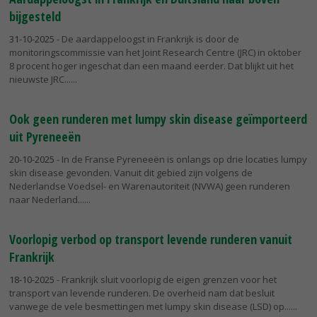
bijgesteld
31-10-2025
- De aardappeloogst in Frankrijk is door de
monitoringscommissie van het Joint Research Centre (JRC) in oktober
8 procent hoger ingeschat dan een maand eerder. Dat blijkt uit het
nieuwste JRC...
Ook geen runderen met lumpy skin disease geïmporteerd
uit Pyreneeën
20-10-2025
- In de Franse Pyreneeën is onlangs op drie locaties lumpy
skin disease gevonden. Vanuit dit gebied zijn volgens de
Nederlandse Voedsel- en Warenautoriteit (NVWA) geen runderen
naar Nederland...
Voorlopig verbod op transport levende runderen vanuit
Frankrijk
18-10-2025
- Frankrijk sluit voorlopig de eigen grenzen voor het
transport van levende runderen. De overheid nam dat besluit
vanwege de vele besmettingen met lumpy skin disease (LSD) op...