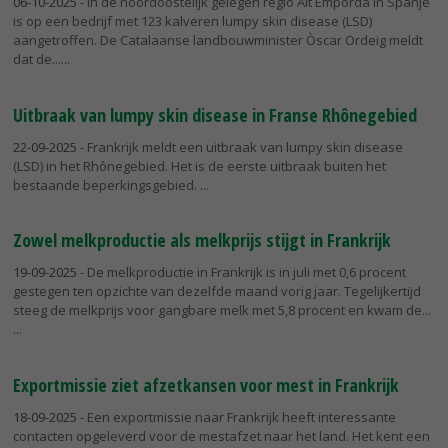
06-10-2025
- In de noordoostelijk gelegen regio Alt Empordà in Spanje
is op een bedrijf met 123 kalveren lumpy skin disease (LSD)
aangetroffen. De Catalaanse landbouwminister Òscar Ordeig meldt
dat de...
Uitbraak van lumpy skin disease in Franse Rhônegebied
22-09-2025
- Frankrijk meldt een uitbraak van lumpy skin disease
(LSD) in het Rhônegebied. Het is de eerste uitbraak buiten het
bestaande beperkingsgebied.
Zowel melkproductie als melkprijs stijgt in Frankrijk
19-09-2025
- De melkproductie in Frankrijk is in juli met 0,6 procent
gestegen ten opzichte van dezelfde maand vorig jaar. Tegelijkertijd
steeg de melkprijs voor gangbare melk met 5,8 procent en kwam de...
Exportmissie ziet afzetkansen voor mest in Frankrijk
18-09-2025
- Een exportmissie naar Frankrijk heeft interessante
contacten opgeleverd voor de mestafzet naar het land. Het kent een