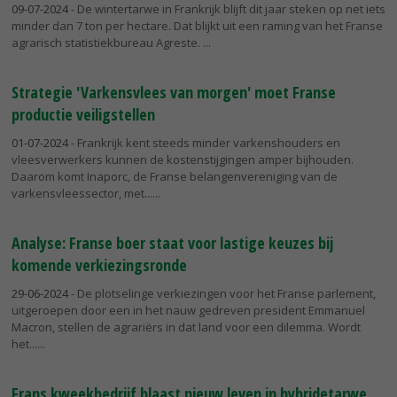
09-07-2024
- De wintertarwe in Frankrijk blijft dit jaar steken op net iets
minder dan 7 ton per hectare. Dat blijkt uit een raming van het Franse
agrarisch statistiekbureau Agreste.
Strategie 'Varkensvlees van morgen' moet Franse
productie veiligstellen
01-07-2024
- Frankrijk kent steeds minder varkenshouders en
vleesverwerkers kunnen de kostenstijgingen amper bijhouden.
Daarom komt Inaporc, de Franse belangenvereniging van de
varkensvleessector, met...
Analyse: Franse boer staat voor lastige keuzes bij
komende verkiezingsronde
29-06-2024
- De plotselinge verkiezingen voor het Franse parlement,
uitgeroepen door een in het nauw gedreven president Emmanuel
Macron, stellen de agrariërs in dat land voor een dilemma. Wordt
het...
Frans kweekbedrijf blaast nieuw leven in hybridetarwe