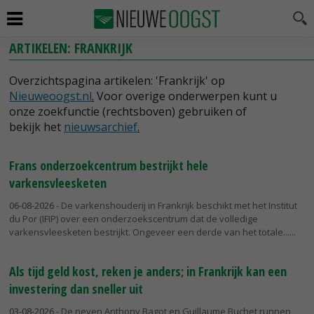
ARTIKELEN: FRANKRIJK
Overzichtspagina artikelen: 'Frankrijk' op
Nieuweoogst.nl
.
Voor overige onderwerpen kunt u
onze zoekfunctie (rechtsboven) gebruiken of
bekijk het
nieuwsarchief
.
Frans onderzoekcentrum bestrijkt hele
varkensvleesketen
06-08-2026
- De varkenshouderij in Frankrijk beschikt met het Institut
du Por (IFIP) over een onderzoekscentrum dat de volledige
varkensvleesketen bestrijkt. Ongeveer een derde van het totale...
Als tijd geld kost, reken je anders; in Frankrijk kan een
investering dan sneller uit
03-08-2026
- De neven Anthony Bagot en Guillaume Buchet runnen