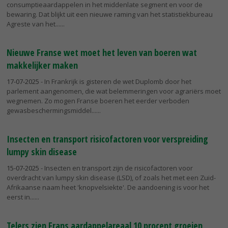
consumptieaardappelen in het middenlate segment en voor de
bewaring. Dat blijkt uit een nieuwe raming van het statistiekbureau
Agreste van het...
Nieuwe Franse wet moet het leven van boeren wat
makkelijker maken
17-07-2025
- In Frankrijk is gisteren de wet Duplomb door het
parlement aangenomen, die wat belemmeringen voor agrariërs moet
wegnemen. Zo mogen Franse boeren het eerder verboden
gewasbeschermingsmiddel...
Insecten en transport risicofactoren voor verspreiding
lumpy skin disease
15-07-2025
- Insecten en transport zijn de risicofactoren voor
overdracht van lumpy skin disease (LSD), of zoals het met een Zuid-
Afrikaanse naam heet 'knopvelsiekte'. De aandoening is voor het
eerst in...
Telers zien Frans aardappelareaal 10 procent groeien