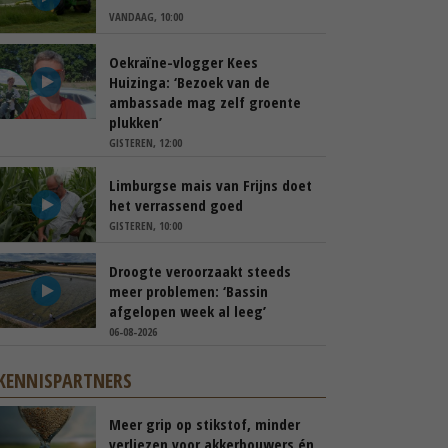
VANDAAG, 10:00
Oekraïne-vlogger Kees
Huizinga: ‘Bezoek van de
ambassade mag zelf groente
plukken’
GISTEREN, 12:00
Limburgse mais van Frijns doet
het verrassend goed
GISTEREN, 10:00
Droogte veroorzaakt steeds
meer problemen: ‘Bassin
afgelopen week al leeg’
06-08-2026
KENNISPARTNERS
Meer grip op stikstof, minder
verliezen voor akkerbouwers én