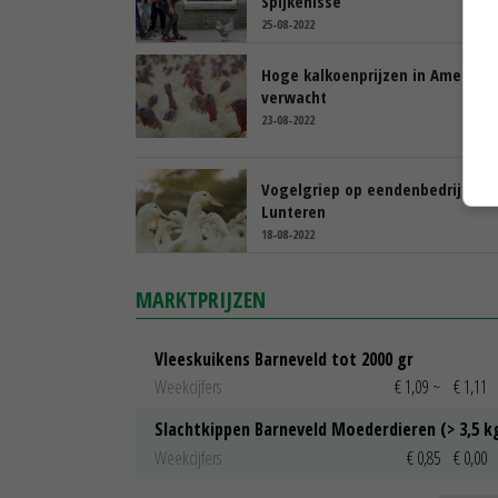
Spijkenisse
25-08-2022
Hoge kalkoenprijzen in Amerika
verwacht
23-08-2022
Vogelgriep op eendenbedrijf in
Lunteren
18-08-2022
MARKTPRIJZEN
Vleeskuikens Barneveld tot 2000 gr
Weekcijfers
€ 1,09
~
€ 1,11
Slachtkippen Barneveld Moederdieren (> 3,5 k
Weekcijfers
€ 0,85
€ 0,00