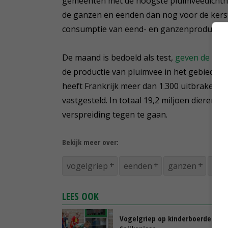
gemeenten met de hoogste pluimveedichthe
de ganzen en eenden dan nog voor de kers
consumptie van eend- en ganzenproducten
De maand is bedoeld als test,
geven de orga
de productie van pluimvee in het gebied 40 
heeft Frankrijk meer dan 1.300 uitbraken
vastgesteld. In totaal 19,2 miljoen dieren
verspreiding tegen te gaan.
Bekijk meer over:
vogelgriep
eenden
ganzen
Fran
LEES OOK
Vogelgriep op kinderboerderij