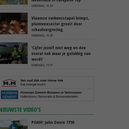
VANDAAG, 15:33
Vlaamse varkensstapel krimpt,
pluimveesector groeit door
schaalvergroting
VANDAAG, 15:20
‘Cijfer jezelf niet weg en doe
vooral ook waar je gelukkig van
wordt’
VANDAAG, 13:31
Van oud dak naar nieuw dak
Dat energie levert.
Huisman Gemert-Bouwen in Vertrouwen
Hallenbouw, Renovatie & Bouwmaterialen
NIEUWSTE VIDEO'S
POAH!: John Deere 7730