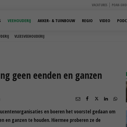
VACATURES
POAH-SHO
S
VEEHOUDERIJ
AKKER- & TUINBOUW
REGIO
VIDEO
PODC
DERIJ
VLEESVEEHOUDERIJ
ang geen eenden en ganzen
R
ducentenorganisaties en boeren het voorstel gedaan om
en en ganzen te houden. Hiermee proberen ze de