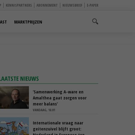
P
KENNISPARTNERS
ABONNEMENT
NIEUWSBRIEF
E-PAPER
AST
MARKTPRIJZEN
LAATSTE NIEUWS
‘Samenwerking A-ware en
Amalthea gaat zorgen voor
meer balans’
VANDAAG, 16:01
Internationale vraag naar
geitenzuivel blijft groot:
Nederland in Europese top