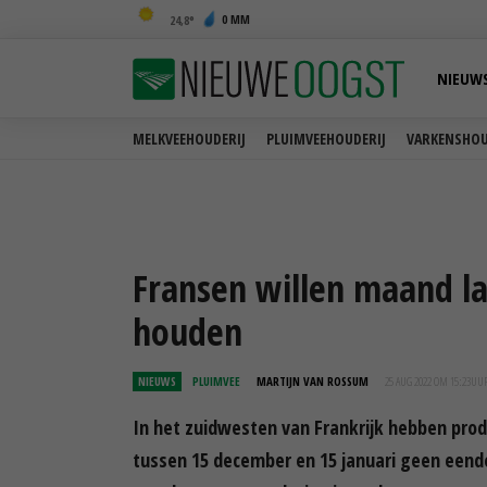
0 MM
24,8
NIEUW
MELKVEEHOUDERIJ
PLUIMVEEHOUDERIJ
VARKENSHOU
Fransen willen maand l
houden
NIEUWS
PLUIMVEE
MARTIJN VAN ROSSUM
25 AUG 2022 OM 15:23
UU
In het zuidwesten van Frankrijk hebben pro
tussen 15 december en 15 januari geen eend