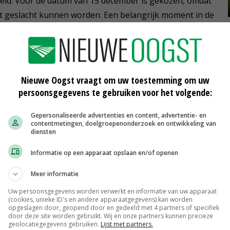
id. Voor de datum van 15 december is gekozen, omdat
t geslacht kunnen worden. Een belangrijk moment in de
.
nisaties in verschillende Franse media aan
. In totaal zal
procent lager uitvallen in deze periode. Sinds november
Nieuwe Oogst vraagt om uw toestemming om uw
 van hoogpathogene vogelgriep op pluimveebedrijven
persoonsgegevens te gebruiken voor het volgende:
 moesten hiervoor worden geruimd om verdere
Gepersonaliseerde advertenties en content, advertentie- en
contentmetingen, doelgroepenonderzoek en ontwikkeling van
diensten
Informatie op een apparaat opslaan en/of openen
krijk
Meer informatie
Uw persoonsgegevens worden verwerkt en informatie van uw apparaat
(cookies, unieke ID's en andere apparaatgegevens) kan worden
opgeslagen door, geopend door en gedeeld met 4 partners of specifiek
door deze site worden gebruikt. Wij en onze partners kunnen precieze
Vogelgriep bij hobbyhouder in
geolocatiegegevens gebruiken.
Lijst met partners.