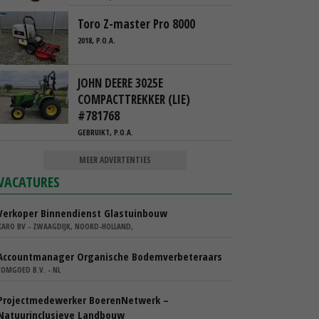
Toro Z-master Pro 8000
2018, P.O.A.
JOHN DEERE 3025E
COMPACTTREKKER (LIE)
#781768
GEBRUIKT, P.O.A.
MEER ADVERTENTIES
VACATURES
Verkoper Binnendienst Glastuinbouw
KARO BV - ZWAAGDIJK, NOORD-HOLLAND,
Accountmanager Organische Bodemverbeteraars
COMGOED B.V. - NL
Projectmedewerker BoerenNetwerk –
Natuurinclusieve Landbouw