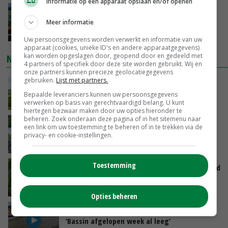
Informatie op een apparaat opslaan en/of openen
‘Cijfer jezelf niet weg en doe vooral ook waar
je gelukkig van wordt’
Meer informatie
VANDAAG, 13:31
Uw persoonsgegevens worden verwerkt en informatie van uw
apparaat (cookies, unieke ID's en andere apparaatgegevens)
kan worden opgeslagen door, geopend door en gedeeld met
NIEUWSTE VIDEO'S
4 partners of specifiek door deze site worden gebruikt. Wij en
onze partners kunnen precieze geolocatiegegevens
POAH!: John Deere 7730
gebruiken.
Lijst met partners.
Bepaalde leveranciers kunnen uw persoonsgegevens
VANDAAG, 10:00
verwerken op basis van gerechtvaardigd belang. U kunt
hiertegen bezwaar maken door uw opties hieronder te
beheren. Zoek onderaan deze pagina of in het sitemenu naar
Oekraïne-vlogger Kees Huizinga: ‘Bezoek van
een link om uw toestemming te beheren of in te trekken via de
de ambassade mag zelf groente plukken’
privacy- en cookie-instellingen.
GISTEREN, 12:00
Toestemming
Limburgse mais van Frijns doet het verrassend
goed
GISTEREN, 10:00
Opties beheren
Droogte veroorzaakt steeds meer problemen:
‘Bassin afgelopen week al leeg’