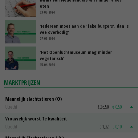
eten
23-05-2024
'Iedereen moet aan de 'fake burgers', dan is
vee overbodig'
07-05-2024
'Het Openluchtmuseum mag minder
vegetarisch'
15-04-2024
MARKTPRIJZEN
Mannelijk slachtstieren (O)
Utrecht
€ 26,50
€ 0,50
Vrouwelijk worst 1e kwaliteit
Utrecht
€ 1,32
€ 0,10