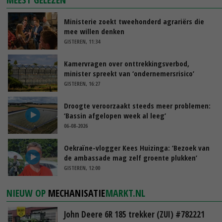
Ministerie zoekt tweehonderd agrariërs die
mee willen denken
GISTEREN, 11:34
Kamervragen over onttrekkingsverbod,
minister spreekt van ‘ondernemersrisico’
GISTEREN, 16:27
Droogte veroorzaakt steeds meer problemen:
‘Bassin afgelopen week al leeg’
06-08-2026
Oekraïne-vlogger Kees Huizinga: ‘Bezoek van
de ambassade mag zelf groente plukken’
GISTEREN, 12:00
NIEUW OP
MECHANISATIE
MARKT.NL
John Deere 6R 185 trekker (ZUI) #782221