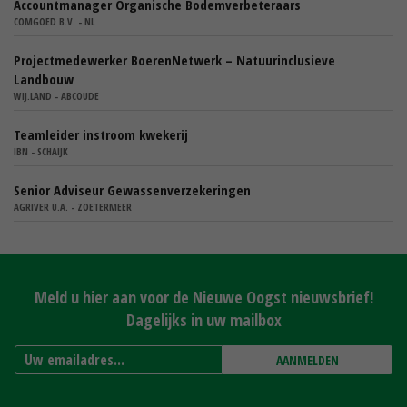
Accountmanager Organische Bodemverbeteraars
COMGOED B.V. - NL
Projectmedewerker BoerenNetwerk – Natuurinclusieve
Landbouw
WIJ.LAND - ABCOUDE
Teamleider instroom kwekerij
IBN - SCHAIJK
Senior Adviseur Gewassenverzekeringen
AGRIVER U.A. - ZOETERMEER
Meld u hier aan voor de Nieuwe Oogst nieuwsbrief!
Dagelijks in uw mailbox
AANMELDEN