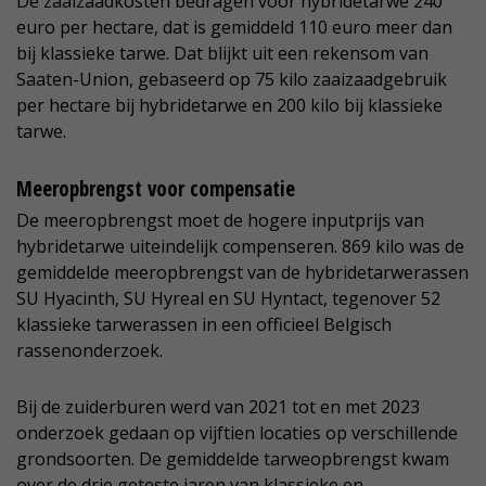
De zaaizaadkosten bedragen voor hybridetarwe 240
euro per hectare, dat is gemiddeld 110 euro meer dan
bij klassieke tarwe. Dat blijkt uit een rekensom van
Saaten-Union, gebaseerd op 75 kilo zaaizaadgebruik
per hectare bij hybridetarwe en 200 kilo bij klassieke
tarwe.
Meeropbrengst voor compensatie
De meeropbrengst moet de hogere inputprijs van
hybridetarwe uiteindelijk compenseren. 869 kilo was de
gemiddelde meeropbrengst van de hybridetarwerassen
SU Hyacinth, SU Hyreal en SU Hyntact, tegenover 52
klassieke tarwerassen in een officieel Belgisch
rassenonderzoek.
Bij de zuiderburen werd van 2021 tot en met 2023
onderzoek gedaan op vijftien locaties op verschillende
grondsoorten. De gemiddelde tarweopbrengst kwam
over de drie geteste jaren van klassieke en