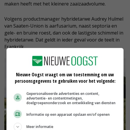
maken heeft met het kleinere zaaizaadvolume.
Volgens productmanager hybridetarwe Audrey Hulmel
van Saaten-Union is aarfusarium, naast septoria en
gele- en bruine roest, dan ook de lastigste schimmel in
hybridetarwe. Dat geldt in ieder geval voor de teelt in
Frankrijk.
Nieuwe Oogst vraagt om uw toestemming om uw
persoonsgegevens te gebruiken voor het volgende:
Gepersonaliseerde advertenties en content,
advertentie- en contentmetingen,
doelgroepenonderzoek en ontwikkeling van diensten
Informatie op een apparaat opslaan en/of openen
Meer informatie