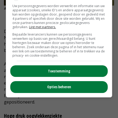
Uw persoonsgegevens worden verwerkt en informatie van uw
Audrey Hulmel is productmanager hybridetarwe bij Saaten-
apparaat (cookies, unieke ID's en andere apparaatgegevens)
Union. © Job Hiddink
kan worden opgeslagen door, geopend door en gedeeld met
4 partners of specifiek door deze site worden gebruikt. Wij en
onze partners kunnen precieze geolocatiegegevens
gebruiken.
Lijst met partners.
De nieuwe hybridetarwerassen die geschikt zijn voor
Bepaalde leveranciers kunnen uw persoonsgegevens
Nederland, SU Hyacinth, SU Hyreal en SU Hyntact,
verwerken op basis van gerechtvaardigd belang. U kunt
hiertegen bezwaar maken door uw opties hieronder te
hebben alle drie goede resistenties tegen gele- en
beheren. Zoek onderaan deze pagina of in het sitemenu naar
bruine roest, septoria, aarfusarium en meeldauw.
een link om uw toestemming te beheren of in te trekken via de
privacy- en cookie-instellingen.
Alleen SU Hyreal beschikt niet over een
aarfusariumresistentie, maar wel over een dubbele
Toestemming
mozaïekvirusresistentie en oranje tarwegalmug- en
eye-spotresistentie. Overigens betreffen het alle drie
Opties beheren
maaltarwerassen, al wordt SU Hyacinth in België en
Frankrijk ook als tarwe met bakkwaliteit
gepositioneerd.
Hoge druk oogvlekkenziekte