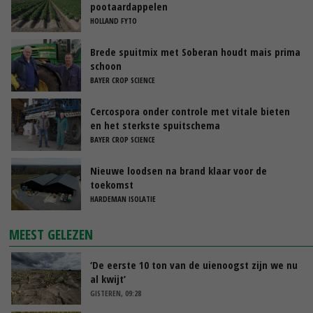
pootaardappelen
HOLLAND FYTO
Brede spuitmix met Soberan houdt mais prima
schoon
BAYER CROP SCIENCE
Cercospora onder controle met vitale bieten
en het sterkste spuitschema
BAYER CROP SCIENCE
Nieuwe loodsen na brand klaar voor de
toekomst
HARDEMAN ISOLATIE
MEEST GELEZEN
‘De eerste 10 ton van de uienoogst zijn we nu
al kwijt’
GISTEREN, 09:28