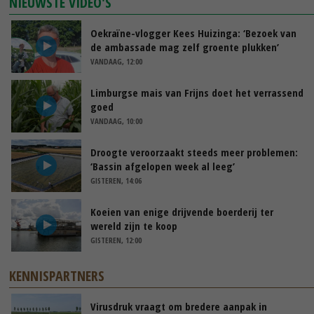
NIEUWSTE VIDEO'S
Oekraïne-vlogger Kees Huizinga: ‘Bezoek van
de ambassade mag zelf groente plukken’
VANDAAG, 12:00
Limburgse mais van Frijns doet het verrassend
goed
VANDAAG, 10:00
Droogte veroorzaakt steeds meer problemen:
‘Bassin afgelopen week al leeg’
GISTEREN, 14:06
Koeien van enige drijvende boerderij ter
wereld zijn te koop
GISTEREN, 12:00
KENNISPARTNERS
Virusdruk vraagt om bredere aanpak in