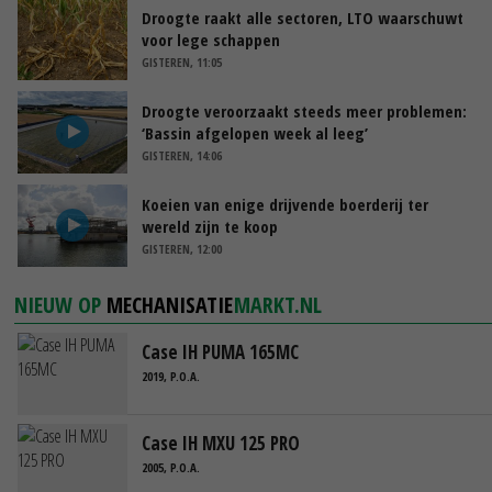
Droogte raakt alle sectoren, LTO waarschuwt
voor lege schappen
GISTEREN, 11:05
Droogte veroorzaakt steeds meer problemen:
‘Bassin afgelopen week al leeg’
GISTEREN, 14:06
Koeien van enige drijvende boerderij ter
wereld zijn te koop
GISTEREN, 12:00
NIEUW OP
MECHANISATIE
MARKT.NL
Case IH PUMA 165MC
2019, P.O.A.
Case IH MXU 125 PRO
2005, P.O.A.