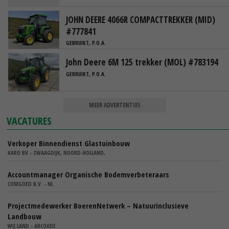
JOHN DEERE 4066R COMPACTTREKKER (MID)
#777841
GEBRUIKT, P.O.A.
John Deere 6M 125 trekker (MOL) #783194
GEBRUIKT, P.O.A.
MEER ADVERTENTIES
VACATURES
Verkoper Binnendienst Glastuinbouw
KARO BV - ZWAAGDIJK, NOORD-HOLLAND,
Accountmanager Organische Bodemverbeteraars
COMGOED B.V. - NL
Projectmedewerker BoerenNetwerk – Natuurinclusieve
Landbouw
WIJ.LAND - ABCOUDE