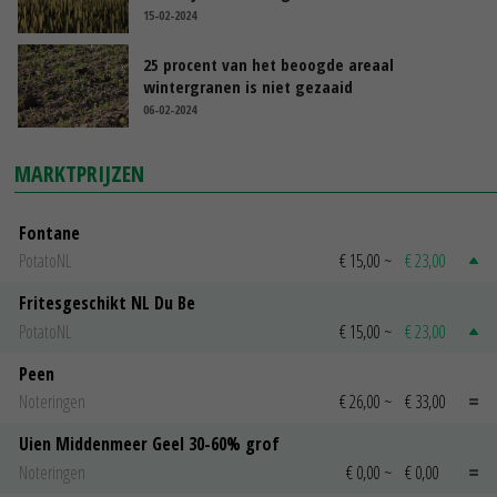
15-02-2024
25 procent van het beoogde areaal
wintergranen is niet gezaaid
06-02-2024
MARKTPRIJZEN
Fontane
PotatoNL
€ 15,00
~
€ 23,00
Fritesgeschikt NL Du Be
PotatoNL
€ 15,00
~
€ 23,00
Peen
Noteringen
€ 26,00
~
€ 33,00
Uien Middenmeer Geel 30-60% grof
Noteringen
€ 0,00
~
€ 0,00