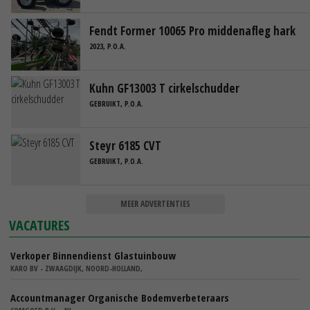
Fendt Former 10065 Pro middenafleg hark
2023, P.O.A.
Kuhn GF13003 T cirkelschudder
GEBRUIKT, P.O.A.
Steyr 6185 CVT
GEBRUIKT, P.O.A.
MEER ADVERTENTIES
VACATURES
Verkoper Binnendienst Glastuinbouw
KARO BV - ZWAAGDIJK, NOORD-HOLLAND,
Accountmanager Organische Bodemverbeteraars