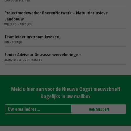
COMGOED B.V. - NL
Projectmedewerker BoerenNetwerk – Natuurinclusieve
Landbouw
WIJ.LAND - ABCOUDE
Teamleider instroom kwekerij
IBN - SCHAIJK
Senior Adviseur Gewassenverzekeringen
AGRIVER U.A. - ZOETERMEER
Meld u hier aan voor de Nieuwe Oogst nieuwsbrief!
Dagelijks in uw mailbox
AANMELDEN