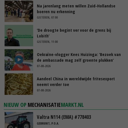
Na jarenlang meten willen Zuid-Hollandse
boeren nu erkenning
GISTEREN, 07:00
‘De droogte begint ver voor de grens bij
Lobith’
GISTEREN, 11:00
Oekraïne-vlogger Kees Huizinga: ‘Bezoek van
de ambassade mag zelf groente plukken’
07-08-2026
Aandeel China in wereldwijde fritesexport
neemt verder toe
07-08-2026
NIEUW OP
MECHANISATIE
MARKT.NL
Valtra N114 (EMA) #778403
GEBRUIKT, P.O.A.