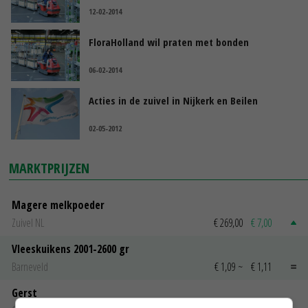
12-02-2014
FloraHolland wil praten met bonden
06-02-2014
Acties in de zuivel in Nijkerk en Beilen
02-05-2012
MARKTPRIJZEN
Magere melkpoeder
Zuivel NL
€ 269,00
€ 7,00
Vleeskuikens 2001-2600 gr
Barneveld
€ 1,09
~
€ 1,11
Gerst