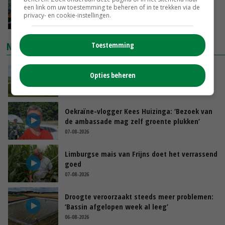
‘Cijfer jezelf niet weg en doe vooral ook waar
een link om uw toestemming te beheren of in te trekken via de
je gelukkig van wordt’
privacy- en cookie-instellingen.
GISTEREN, 13:31
NIEUWSTE VIDEO'S
Toestemming
POAH!: John Deere 7730
Opties beheren
GISTEREN, 10:00
Oekraïne-vlogger Kees Huizinga: ‘Bezoek van
de ambassade mag zelf groente plukken’
07-08-2026
Limburgse mais van Frijns doet het verrassend
goed
07-08-2026
Droogte veroorzaakt steeds meer problemen:
‘Bassin afgelopen week al leeg’
06-08-2026