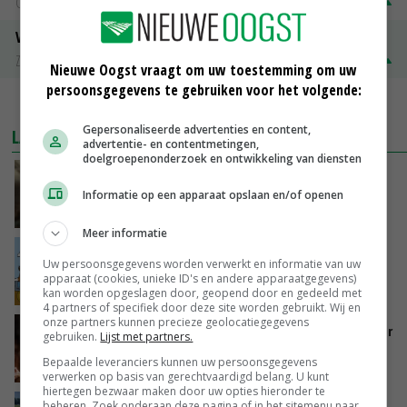
Groningen
€ 197,00
€ 2,00
Volle melkpoeder
Zuivel NL
€ 345,00
€ 20,00
Nieuwe Oogst vraagt om uw toestemming om uw
persoonsgegevens te gebruiken voor het volgende:
MEER MARKTPRIJZEN
Gepersonaliseerde advertenties en content,
LAATSTE NIEUWS
advertentie- en contentmetingen,
doelgroepenonderzoek en ontwikkeling van diensten
‘Samenwerking A-ware en Amalthea gaat
zorgen voor meer balans’
Informatie op een apparaat opslaan en/of openen
GISTEREN, 16:01
Meer informatie
Internationale vraag naar geitenzuivel blijft
Uw persoonsgegevens worden verwerkt en informatie van uw
groot: Nederland in Europese top
apparaat (cookies, unieke ID's en andere apparaatgegevens)
GISTEREN, 15:33
kan worden opgeslagen door, geopend door en gedeeld met
4 partners of specifiek door deze site worden gebruikt. Wij en
onze partners kunnen precieze geolocatiegegevens
Vlaamse varkensstapel krimpt, pluimveesector
gebruiken.
Lijst met partners.
groeit door schaalvergroting
Bepaalde leveranciers kunnen uw persoonsgegevens
GISTEREN, 15:20
verwerken op basis van gerechtvaardigd belang. U kunt
hiertegen bezwaar maken door uw opties hieronder te
beheren. Zoek onderaan deze pagina of in het sitemenu naar