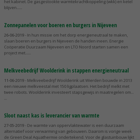
het kabinet. De gasgestookte warmtekrachtkoppeling (wkk) en ketel
blijven...
Zonnepanelen voor boeren en burgers in Nijeveen
26-06-2019
- In hun missie om het dorp energieneutraal te maken,
slaan boeren en burgers in Nijeveen de handen ineen. Energie
Coöperatie Duurzaam Nijeveen en LTO Noord starten samen een
project met...
Melkveebedrijf Woolderink in stappen energieneutraal
11-06-2019
- Melkveebedrijf Woolderink uit Wierden bouwde in 2013
een nieuwe melkveestal met 150 ligplaatsen. Het bedrijf melkt met
twee robots. Woolderink investeert stapsgewijs in maatregelen om...
Sloot naast kas is leverancier van warmte
27-05-2019
- De warmte van oppervlaktewater is een duurzaam
alternatief voor verwarming van gebouwen. Daarom is vorige week
de Green Deal Aquathermie ondertekend. Voor de glastuinbouw lijkt