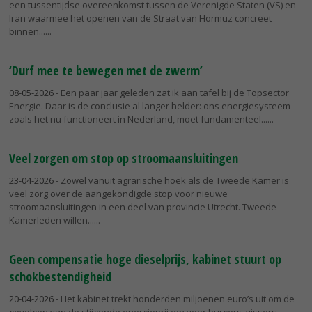
een tussentijdse overeenkomst tussen de Verenigde Staten (VS) en
Iran waarmee het openen van de Straat van Hormuz concreet
binnen...
‘Durf mee te bewegen met de zwerm’
08-05-2026
- Een paar jaar geleden zat ik aan tafel bij de Topsector
Energie. Daar is de conclusie al langer helder: ons energiesysteem
zoals het nu functioneert in Nederland, moet fundamenteel...
Veel zorgen om stop op stroomaansluitingen
23-04-2026
- Zowel vanuit agrarische hoek als de Tweede Kamer is
veel zorg over de aangekondigde stop voor nieuwe
stroomaansluitingen in een deel van provincie Utrecht. Tweede
Kamerleden willen...
Geen compensatie hoge dieselprijs, kabinet stuurt op
schokbestendigheid
20-04-2026
- Het kabinet trekt honderden miljoenen euro’s uit om de
gevolgen van de stijgende energieprijzen voor burgers, vissers,