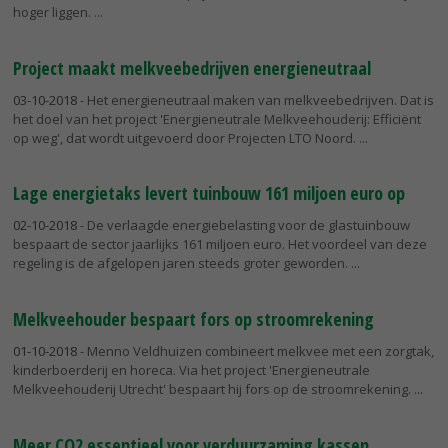
hoger liggen.
Project maakt melkveebedrijven energieneutraal
03-10-2018
- Het energieneutraal maken van melkveebedrijven. Dat is
het doel van het project 'Energieneutrale Melkveehouderij: Efficiënt
op weg', dat wordt uitgevoerd door Projecten LTO Noord.
Lage energietaks levert tuinbouw 161 miljoen euro op
02-10-2018
- De verlaagde energiebelasting voor de glastuinbouw
bespaart de sector jaarlijks 161 miljoen euro. Het voordeel van deze
regeling is de afgelopen jaren steeds groter geworden.
Melkveehouder bespaart fors op stroomrekening
01-10-2018
- Menno Veldhuizen combineert melkvee met een zorgtak,
kinderboerderij en horeca. Via het project 'Energieneutrale
Melkveehouderij Utrecht' bespaart hij fors op de stroomrekening.
Meer CO2 essentieel voor verduurzaming kassen