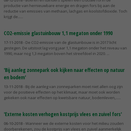
08-12-2018
- Boeren en tuinders spelen een cruciale rol in de
productie van hernieuwbare energie en dragen fors bij aan de
reductie van emissies van methaan, lachgas en koolstofdioxide. Toch
krijgt de...
CO2-emissie glastuinbouw 1,1 megaton onder 1990
17-11-2018
- De CO2-emissie van de glastuinbouw is in 2017 licht
gestegen. De uitstoot lag vorig jaar 1,1 megaton onder het niveau van
1990, maar nog 1,3 megaton boven het streefdoel in 2020.
'Bij aanleg zonnepark ook kijken naar effecten op natuur
en bodem'
13-11-2018
- Bij de aanleg van zonneparken moet niet allen oog zijn
voor de positieve effecten op het klimaat, maar moet ook worden
gekeken ook naar effecten op kwetsbare natuur, bodemleven,...
'Externe kosten verhogen kostprijs vlees en zuivel fors'
06-10-2018
- Wanneer we de externe kosten voor het milieu zouden
doorberekenen, zou de kostprijs van vlees en zuivel aanmerkelijk