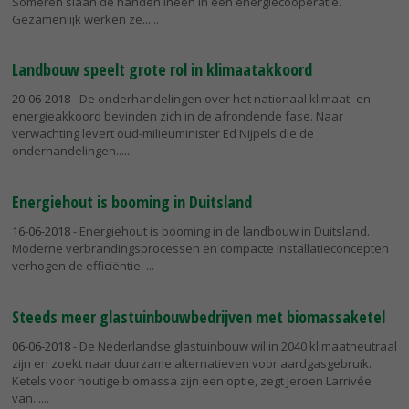
Someren slaan de handen ineen in een energiecoöperatie.
Gezamenlijk werken ze...
Landbouw speelt grote rol in klimaatakkoord
20-06-2018
- De onderhandelingen over het nationaal klimaat- en
energieakkoord bevinden zich in de afrondende fase. Naar
verwachting levert oud-milieuminister Ed Nijpels die de
onderhandelingen...
Energiehout is booming in Duitsland
16-06-2018
- Energiehout is booming in de landbouw in Duitsland.
Moderne verbrandingsprocessen en compacte installatieconcepten
verhogen de efficiëntie.
Steeds meer glastuinbouwbedrijven met biomassaketel
06-06-2018
- De Nederlandse glastuinbouw wil in 2040 klimaatneutraal
zijn en zoekt naar duurzame alternatieven voor aardgasgebruik.
Ketels voor houtige biomassa zijn een optie, zegt Jeroen Larrivée
van...