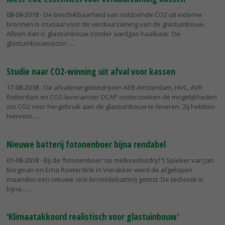
08-09-2018
- De beschikbaarheid van voldoende CO2 uit externe
bronnen is cruciaal voor de verduurzaming van de glastuinbouw.
Alleen dan is glastuinbouw zonder aardgas haalbaar. De
glastuinbouwsector...
Studie naar CO2-winning uit afval voor kassen
17-08-2018
- De afvalenergiebedrijven AEB Amsterdam, HVC, AVR
Rotterdam en CO2-leverancier OCAP onderzoeken de mogelijkheden
om CO2 voor hergebruik aan de glastuinbouw te leveren. Zij hebben
hiervoor...
Nieuwe batterij fotonenboer bijna rendabel
01-08-2018
- Bij de ‘fotonenboer’ op melkveebedrijf ‘t Spieker van Jan
Borgman en Erna Roeterdink in Vierakker werd de afgelopen
maanden een nieuwe zink-bromidebatterij getest. De techniek is
bijna...
'Klimaatakkoord realistisch voor glastuinbouw'