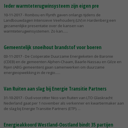
Ieder warmteterugwinsysteem zijn eigen pre
10-11-2017
- Rombou en Flynth gaven onlangs tijdens de
Landbouwdagen Intensieve Veehouderij (LIV) in Hardenberg een
gezamenlijke presentatie over de kansen van
warmteterugwinsystemen. Zo kan...
Gemeentelijk snoeihout brandstof voor boeren
03-11-2017
- De Coöperatie Duurzame Energieketen de Baronie
(CDEB) en de gemeenten Alphen-Chaam, Baarle-Nassau en Gilze en
Rijen (ABG-gemeenten) gaan samenwerken om duurzame
energieopwekking in de regio...
Van Ruiten aan slag bij Energie Transitie Partners
31-10-2017
- Oud-voorzitter Nico van Ruiten van LTO Glaskracht
Nederland gaat per 1 november als verkenner en kwartiermaker aan
de slag bij Energie Transitie Partners (ETP).
Energieakkoord Westland-Oostland bindt 35 partijen