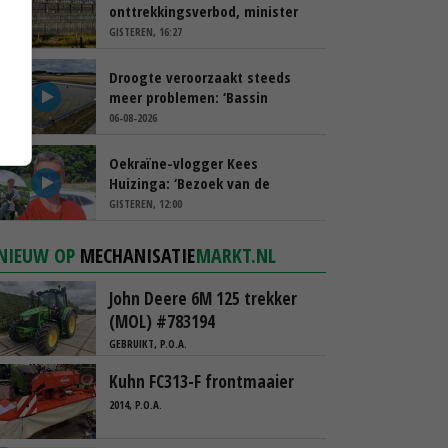
onttrekkingsverbod, minister
spreekt van ‘ondernemersrisico’
GISTEREN, 16:27
Droogte veroorzaakt steeds
meer problemen: ‘Bassin
afgelopen week al leeg’
06-08-2026
Oekraïne-vlogger Kees
Huizinga: ‘Bezoek van de
ambassade mag zelf groente
GISTEREN, 12:00
plukken’
NIEUW OP
MECHANISATIE
MARKT.NL
John Deere 6M 125 trekker
(MOL) #783194
GEBRUIKT, P.O.A.
Kuhn FC313-F frontmaaier
2014, P.O.A.