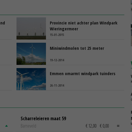
and
Provincie niet achter plan Windpark
Wieringermeer
15-01-2015
Miniwindmolen tot 25 meter
19-12-2014
Emmen omarmt windpark tuinders
26-11-2014
Scharreleieren maat 59
Barneveld
€ 12,00
€ 0,00