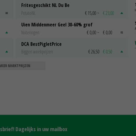
Fritesgeschikt NL Du Be
PotatoNL
€ 15,00
~
€ 23,00
Uien Middenmeer Geel 30-60% grof
Noteringen
€ 0,00
~
€ 0,00
DCA BestPigletPrice
Biggen weekprijzen
€ 26,50
€ 0,50
MEER MARKTPRIJZEN
brief! Dagelijks in uw mailbox