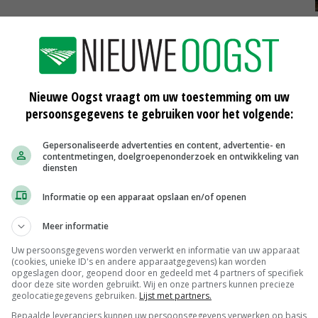
alleen maar tegenhoudt omdat ze dan later een buffer
sen. Het kabinet zou de inwoners in onder andere
 dit alsnog toe te staan'.
Nieuwe Oogst vraagt om uw toestemming om uw
persoonsgegevens te gebruiken voor het volgende:
binnen de 12 mijls zone (ministens 23 kilometer uit de
Gepersonaliseerde advertenties en content, advertentie- en
mogelijk uit het zicht, ook in het belang van de
contentmetingen, doelgroepenonderzoek en ontwikkeling van
diensten
Informatie op een apparaat opslaan en/of openen
Meer informatie
 voor betere spreiding van windparken, zoals realisatie
fsluitdijk. Hij wil dat de provincie op zoek gaat naar
Uw persoonsgegevens worden verwerkt en informatie van uw apparaat
(cookies, unieke ID's en andere apparaatgegevens) kan worden
n 685,5 megawatt te realiseren.
opgeslagen door, geopend door en gedeeld met 4 partners of specifiek
door deze site worden gebruikt. Wij en onze partners kunnen precieze
geolocatiegegevens gebruiken.
Lijst met partners.
n de toekomst op andere bronnen van energie over moeten
Bepaalde leveranciers kunnen uw persoonsgegevens verwerken op basis