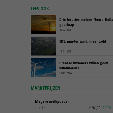
LEES OOK
Drie locaties molens Noord-Holl
geschrapt
24-02-2015
SDE: minder wind, meer geld
13-01-2015
Drentse inwoners willen geen
windmolens
10-12-2014
MARKTPRIJZEN
Magere melkpoeder
Zuivel NL
€ 269,00
€ 7,00