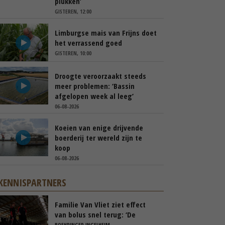
plukken’
GISTEREN, 12:00
Limburgse mais van Frijns doet
het verrassend goed
GISTEREN, 10:00
Droogte veroorzaakt steeds
meer problemen: ‘Bassin
afgelopen week al leeg’
06-08-2026
Koeien van enige drijvende
boerderij ter wereld zijn te
koop
06-08-2026
KENNISPARTNERS
Familie Van Vliet ziet effect
van bolus snel terug: ‘De
koeien gaan rustiger droog’
BOEHRINGER INGELHEIM