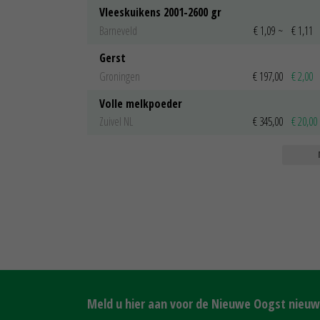
Vleeskuikens 2001-2600 gr
Barneveld
€ 1,09
~
€ 1,11
Gerst
Groningen
€ 197,00
€ 2,00
Volle melkpoeder
Zuivel NL
€ 345,00
€ 20,00
Meld u hier aan voor de Nieuwe Oogst nieuws