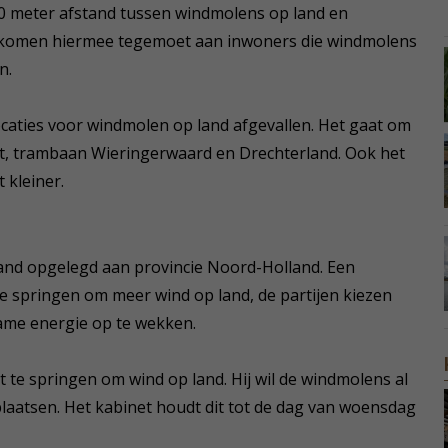
600 meter afstand tussen windmolens op land en
n komen hiermee tegemoet aan inwoners die windmolens
n.
locaties voor windmolen op land afgevallen. Het gaat om
out, trambaan Wieringerwaard en Drechterland. Ook het
 kleiner.
land opgelegd aan provincie Noord-Holland. Een
te springen om meer wind op land, de partijen kiezen
ame energie op te wekken.
 te springen om wind op land. Hij wil de windmolens al
plaatsen. Het kabinet houdt dit tot de dag van woensdag