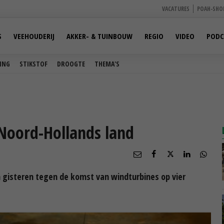
VACATURES
POAH-SHO
S
VEEHOUDERIJ
AKKER- & TUINBOUW
REGIO
VIDEO
PODC
ING
STIKSTOF
DROOGTE
THEMA'S
Noord-Hollands land
 gisteren tegen de komst van windturbines op vier