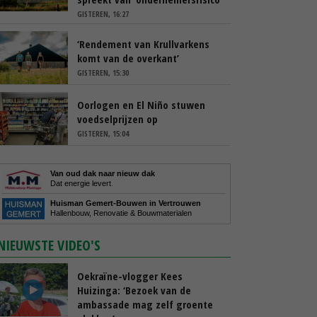
GISTEREN, 16:27
‘Rendement van Krullvarkens
komt van de overkant’
GISTEREN, 15:30
Oorlogen en El Niño stuwen
voedselprijzen op
GISTEREN, 15:04
Van oud dak naar nieuw dak
Dat energie levert.
Huisman Gemert-Bouwen in Vertrouwen
Hallenbouw, Renovatie & Bouwmaterialen
NIEUWSTE VIDEO'S
Oekraïne-vlogger Kees
Huizinga: ‘Bezoek van de
ambassade mag zelf groente