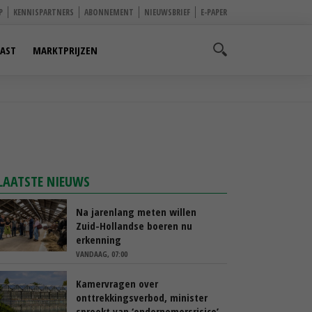
P
KENNISPARTNERS
ABONNEMENT
NIEUWSBRIEF
E-PAPER
AST
MARKTPRIJZEN
LAATSTE NIEUWS
Na jarenlang meten willen
Zuid-Hollandse boeren nu
erkenning
VANDAAG, 07:00
Kamervragen over
onttrekkingsverbod, minister
spreekt van ‘ondernemersrisico’