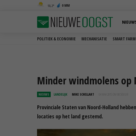
0 MM
10,2
NIEUW
POLITIEK & ECONOMIE
MECHANISATIE
SMART FARM
Minder windmolens op 
NIEUWS
LANDELIJK
MIKE SCHELLART
04 MAA 2015 OM 08:50
UUR
Provinciale Staten van Noord-Holland hebben
locaties op het land gestemd.