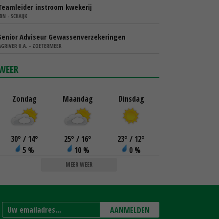
Teamleider instroom kwekerij
IBN - SCHAIJK
Senior Adviseur Gewassenverzekeringen
AGRIVER U.A. - ZOETERMEER
WEER
Zondag
Maandag
Dinsdag
30
°
/ 14
°
25
°
/ 16
°
23
°
/ 12
°
5 %
10 %
0 %
MEER WEER
AANMELDEN