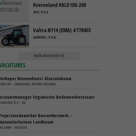
Kverneland KKLD100-200
2011, P.O.A.
Valtra N114 (EMA) #778403
GEBRUIKT, P.O.A.
MEER ADVERTENTIES
VACATURES
Verkoper Binnendienst Glastuinbouw
KARO BV - ZWAAGDIJK, NOORD-HOLLAND,
Accountmanager Organische Bodemverbeteraars
COMGOED B.V. - NL
Projectmedewerker BoerenNetwerk –
Natuurinclusieve Landbouw
WIJ.LAND - ABCOUDE