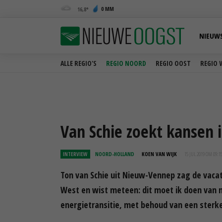
0 MM
16,8
NIEUW
ALLE REGIO'S
REGIO NOORD
REGIO OOST
REGIO 
Van Schie zoekt kansen i
INTERVIEW
NOORD-HOLLAND
KOEN VAN WIJK
15 JUL 2019 OM 09:1
Ton van Schie uit Nieuw-Vennep zag de vacat
West en wist meteen: dit moet ik doen van me
energietransitie, met behoud van een sterk