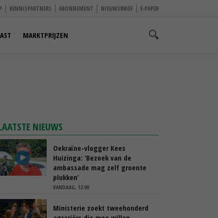
P
KENNISPARTNERS
ABONNEMENT
NIEUWSBRIEF
E-PAPER
AST
MARKTPRIJZEN
LAATSTE NIEUWS
Oekraïne-vlogger Kees
Huizinga: ‘Bezoek van de
ambassade mag zelf groente
plukken’
VANDAAG, 12:00
Ministerie zoekt tweehonderd
agrariërs die mee willen