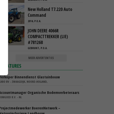
New Holland T7.220 Auto
Command
2014, P.O.A.
JOHN DEERE 4066R
COMPACTTREKKER (LIE)
#781268
GEBRUIKT, P.O.A.
MEER ADVERTENTIES
VACATURES
Verkoper Binnendienst Glastuinbouw
KARO BV - ZWAAGDIJK, NOORD-HOLLAND,
Accountmanager Organische Bodemverbeteraars
COMGOED B.V. - NL
Projectmedewerker BoerenNetwerk –
Natuurinclusieve Landbouw