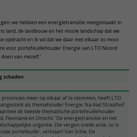
eggen: we hebben een energietransitie meegemaakt in
ons land, de landbouw en het mooie landschap dat we
e opdracht en ik wil dat we daar met elkaar zo mooi
ure voor portefeuillehouder Energie van LTO Noord
t doen van mezelf.'
ig schaden
'
ke provincies meer op elkaar af te stemmen, heeft LTO
 aangesteld als themahouder Energie. Na Aad Straathof
daarmee de tweede thematische portefeuillehouder
, Flevoland en Utrecht. 'De energietransitie en het
chappelijke urgentie. Die vergen snelle actie, zo is
ale portefeuille', verklaart Van Schie. De