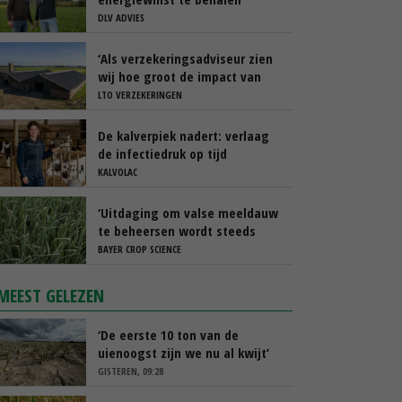
DLV ADVIES
‘Als verzekeringsadviseur zien
wij hoe groot de impact van
een stalbrand kan zijn’
LTO VERZEKERINGEN
De kalverpiek nadert: verlaag
de infectiedruk op tijd
KALVOLAC
‘Uitdaging om valse meeldauw
te beheersen wordt steeds
groter’
BAYER CROP SCIENCE
MEEST GELEZEN
‘De eerste 10 ton van de
uienoogst zijn we nu al kwijt’
GISTEREN, 09:28