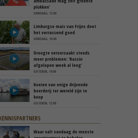
ambassade mag zelf groente
plukken’
VANDAAG, 12:00
Limburgse mais van Frijns doet
het verrassend goed
VANDAAG, 10:00
Droogte veroorzaakt steeds
meer problemen: ‘Bassin
afgelopen week al leeg’
GISTEREN, 14:06
Koeien van enige drijvende
boerderij ter wereld zijn te
koop
GISTEREN, 12:00
KENNISPARTNERS
Waar valt vandaag de meeste
energiewinst te behalen