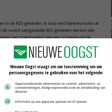
ken in de RES-gebieden. Ik loop veel bijeenkomsten af
n de recent vastgestelde RES-gebieden werken alle
amen met stakeholders aan een strategie om de
oeten keuzes maken hoe en waar ze de opwekking van
e in de praktijk brengen.
 omgeving, maar voor de land- en tuinbouw liggen hier
Nieuwe Oogst vraagt om uw toestemming om uw
persoonsgegevens te gebruiken voor het volgende:
ij als LTO Noord erbij zijn. We kunnen iets betekenen
ur invloed op wat er gaat gebeuren. Mijn rol is hier
Gepersonaliseerde advertenties en content, advertentie- en
-afdelingen aan de RES-overlegpartners.'
contentmetingen, doelgroepenonderzoek en ontwikkeling van
diensten
le Energie Strategieën?
Informatie op een apparaat opslaan en/of openen
n het verzamelen van ideeën. Dat is nog leuk praten,