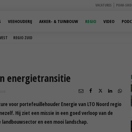
VACATURES
POAH-SHO
S
VEEHOUDERIJ
AKKER- & TUINBOUW
REGIO
VIDEO
PODC
WEST
REGIO ZUID
n energietransitie
5
UUR
ure voor portefeuillehouder Energie van LTO Noord regio
zelf. Hij ziet een missie in een goed verloop van de
e landbouwsector en een mooi landschap.