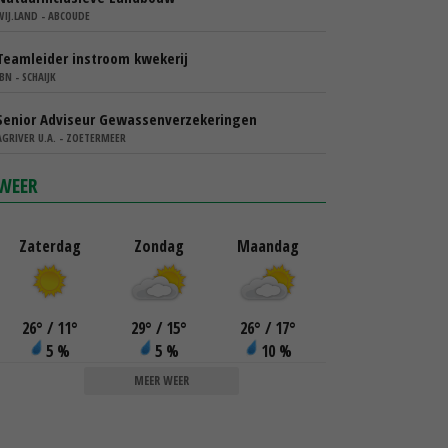
WIJ.LAND - ABCOUDE
Teamleider instroom kwekerij
IBN - SCHAIJK
Senior Adviseur Gewassenverzekeringen
AGRIVER U.A. - ZOETERMEER
WEER
Zaterdag
Zondag
Maandag
26
°
/ 11
°
29
°
/ 15
°
26
°
/ 17
°
5 %
5 %
10 %
MEER WEER