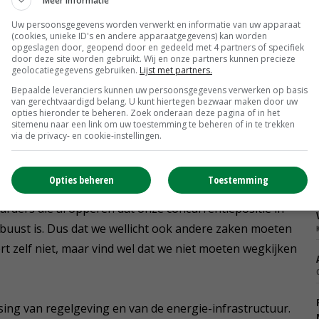
Meer informatie
n op welke locaties bijvoorbeeld zonnepanelen of
Uw persoonsgegevens worden verwerkt en informatie van uw apparaat
 keuzes maakt, krijg je altijd mensen die blij zijn of
(cookies, unieke ID's en andere apparaatgegevens) kan worden
opgeslagen door, geopend door en gedeeld met 4 partners of specifiek
door deze site worden gebruikt. Wij en onze partners kunnen precieze
geolocatiegegevens gebruiken.
Lijst met partners.
atakkoord moet elke regio zijn duurzame energie
Bepaalde leveranciers kunnen uw persoonsgegevens verwerken op basis
van gerechtvaardigd belang. U kunt hiertegen bezwaar maken door uw
volgen de definitieve strategieën, inclusief aangewezen
opties hieronder te beheren. Zoek onderaan deze pagina of in het
sitemenu naar een link om uw toestemming te beheren of in te trekken
via de privacy- en cookie-instellingen.
ctor?
Opties beheren
Toestemming
ter van worden. Dat is ook mijn inzet: een positieve draai
uurders die al opperen dat onze concurrentiepositie in
buust is. Dus dat we wellicht ook andere zaken moeten
rt zelf niet, maar vind wel dat we niet moeten wegkijken
sing van regelgeving en van de energie-infrastructuur.