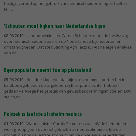
huidige verbod op het gebruik van neonicotinoïden in open teelten
te...
'Schouten moet kijken naar Nederlandse bijen'
08-06-2019
- Landbouwminister Carola Schouten moet de beslissing
over neonicotinoïden baseren op Nederlandse bijensoorten en
omstandigheden. Dat stelt Stichting Agri Facts (STAF) na eigen analyse
van de...
Bijenpopulatie neemt toe op platteland
05-06-2019
- Het idee klopt niet dat bijen- en hommelsoorten het in
landbouwgebieden de afgelopen vijftien jaar slechter hebben
gedaan vanwege het gebruik van gewasbeschermingsmiddelen. Dat
stelt Agri...
Politiek is laatste strohalm neonics
01-06-2019
- Waar minister Carola Schouten van LNV de bietentelers
weinig hoop geeft over het gebruik van neonicotinoïden, lijkt de
politiek nu nog de laatste strohalm om de opgelegde beperkingen