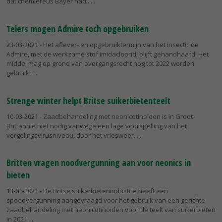
dat chemiereus Bayer had...
Telers mogen Admire toch opgebruiken
23-03-2021
- Het aflever- en opgebruiktermijn van het insecticide
Admire, met de werkzame stof imidacloprid, blijft gehandhaafd. Het
middel mag op grond van overgangsrecht nog tot 2022 worden
gebruikt.
Strenge winter helpt Britse suikerbietenteelt
10-03-2021
- Zaadbehandeling met neonicotinoïden is in Groot-
Brittannië niet nodig vanwege een lage voorspelling van het
vergelingsvirusniveau, door het vriesweer.
Britten vragen noodvergunning aan voor neonics in
bieten
13-01-2021
- De Britse suikerbietenindustrie heeft een
spoedvergunning aangevraagd voor het gebruik van een gerichte
zaadbehandeling met neonicotinoïden voor de teelt van suikerbieten
in 2021.