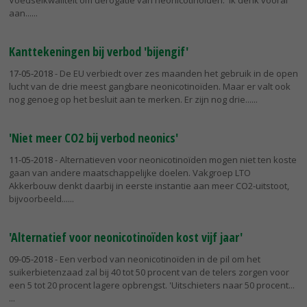
Voedselkwaliteit om derogatie van neonicotinoïden. 'Ik denk vooral
aan...
Kanttekeningen bij verbod 'bijengif'
17-05-2018
- De EU verbiedt over zes maanden het gebruik in de open
lucht van de drie meest gangbare neonicotinoïden. Maar er valt ook
nog genoeg op het besluit aan te merken. Er zijn nog drie...
'Niet meer CO2 bij verbod neonics'
11-05-2018
- Alternatieven voor neonicotinoïden mogen niet ten koste
gaan van andere maatschappelijke doelen. Vakgroep LTO
Akkerbouw denkt daarbij in eerste instantie aan meer CO2-uitstoot,
bijvoorbeeld...
'Alternatief voor neonicotinoïden kost vijf jaar'
09-05-2018
- Een verbod van neonicotinoïden in de pil om het
suikerbietenzaad zal bij 40 tot 50 procent van de telers zorgen voor
een 5 tot 20 procent lagere opbrengst. 'Uitschieters naar 50 procent...