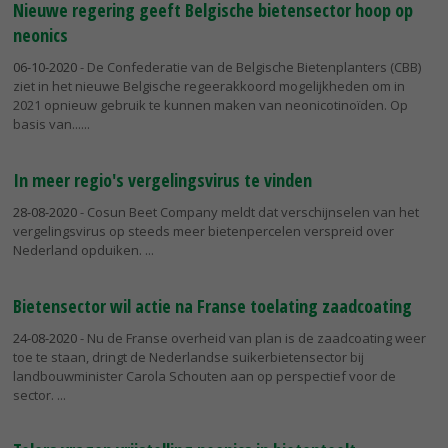
Nieuwe regering geeft Belgische bietensector hoop op
neonics
06-10-2020
- De Confederatie van de Belgische Bietenplanters (CBB)
ziet in het nieuwe Belgische regeerakkoord mogelijkheden om in
2021 opnieuw gebruik te kunnen maken van neonicotinoïden. Op
basis van...
In meer regio's vergelingsvirus te vinden
28-08-2020
- Cosun Beet Company meldt dat verschijnselen van het
vergelingsvirus op steeds meer bietenpercelen verspreid over
Nederland opduiken.
Bietensector wil actie na Franse toelating zaadcoating
24-08-2020
- Nu de Franse overheid van plan is de zaadcoating weer
toe te staan, dringt de Nederlandse suikerbietensector bij
landbouwminister Carola Schouten aan op perspectief voor de
sector.