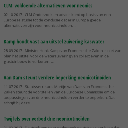
CLM: voldoende alternatieven voor neonics
02-10-2017
- CLM Onderzoek en advies komt op basis van een
Europese studie tot de conclusie dat er in Europa goede
alternatieven zijn voor neonicotinoïden.
Kamp houdt vast aan uitstel zuivering kaswater
28-09-2017
- Minister Henk Kamp van Economische Zaken is niet van
plan het uitstel voor de waterzuivering van collectieven in de
glastuinbouw te verkorten.
Van Dam steunt verdere beperking neonicotinoïden
11-07-2017
- Staatssecretaris Martijn van Dam van Economische
Zaken steunt de voorstellen van de Europese Commissie om de
toepassingen van drie neonicotinoïden verder te beperken. Dat
schrijft hij deze...
Twijfels over verbod drie neonicotinoïden
31-03-2017
- De richtlijnen voor onderzoek op risico's voor bijen dat