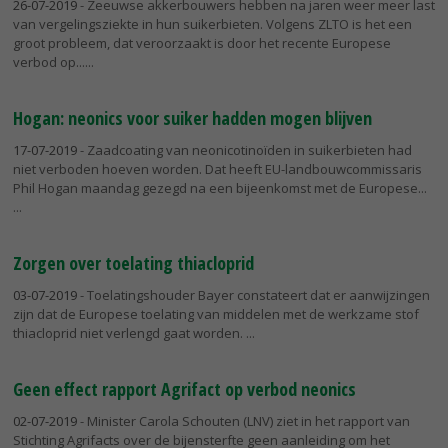
26-07-2019
- Zeeuwse akkerbouwers hebben na jaren weer meer last
van vergelingsziekte in hun suikerbieten. Volgens ZLTO is het een
groot probleem, dat veroorzaakt is door het recente Europese
verbod op...
Hogan: neonics voor suiker hadden mogen blijven
17-07-2019
- Zaadcoating van neonicotinoïden in suikerbieten had
niet verboden hoeven worden. Dat heeft EU-landbouwcommissaris
Phil Hogan maandag gezegd na een bijeenkomst met de Europese...
Zorgen over toelating thiacloprid
03-07-2019
- Toelatingshouder Bayer constateert dat er aanwijzingen
zijn dat de Europese toelating van middelen met de werkzame stof
thiacloprid niet verlengd gaat worden.
Geen effect rapport Agrifact op verbod neonics
02-07-2019
- Minister Carola Schouten (LNV) ziet in het rapport van
Stichting Agrifacts over de bijensterfte geen aanleiding om het