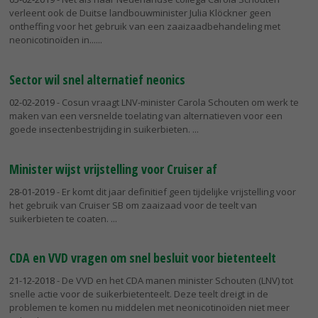
verleent ook de Duitse landbouwminister Julia Klöckner geen
ontheffing voor het gebruik van een zaaizaadbehandeling met
neonicotinoïden in...
Sector wil snel alternatief neonics
02-02-2019
- Cosun vraagt LNV-minister Carola Schouten om werk te
maken van een versnelde toelating van alternatieven voor een
goede insectenbestrijding in suikerbieten.
Minister wijst vrijstelling voor Cruiser af
28-01-2019
- Er komt dit jaar definitief geen tijdelijke vrijstelling voor
het gebruik van Cruiser SB om zaaizaad voor de teelt van
suikerbieten te coaten.
CDA en VVD vragen om snel besluit voor bietenteelt
21-12-2018
- De VVD en het CDA manen minister Schouten (LNV) tot
snelle actie voor de suikerbietenteelt. Deze teelt dreigt in de
problemen te komen nu middelen met neonicotinoïden niet meer