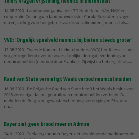
Telers vragen vrijstelling neonics in bietenteelt
14-08-2020
- Landbouworganisaties LTO Nederland, NAV, NAJK en
coöperatie Cosun gaan landbouwminister Carola Schouten vragen
om vrijstelling voor het gebruik van neonicotinoïden (neonics) als...
VVD: 'Ongelijk speelveld neonics bij bieten steeds groter'
12-08-2020
- Tweede Kamerlid Helma Lodders (VVD) heeft een lijst met
vragen ingediend over de waarschijnlijke derogatieverlening van
neonicotinoïden (neonics) door Frankrijk. Zij wijst op het ongelijke...
Raad van State vernietigt Waals verbod neonicotinoïden
16-06-2020
- De Belgische Raad van State heeft het Waals besluit van
2018 vernietigd dat het gebruik van neonicotinoïden verbiedt. Dat
meldden de Belgische gewasbeschermingsverenigingen Phytofar
en...
Bayer ziet geen brood meer in Admire
24-01-2020
- Toelatingshouder Bayer ziet onvoldoende marktpotentie