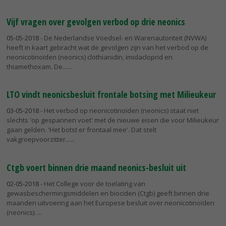
Vijf vragen over gevolgen verbod op drie neonics
05-05-2018
- De Nederlandse Voedsel- en Warenautoriteit (NVWA)
heeft in kaart gebracht wat de gevolgen zijn van het verbod op de
neonicotinoïden (neonics) clothianidin, imidacloprid en
thiamethoxam. De...
LTO vindt neonicsbesluit frontale botsing met Milieukeur
03-05-2018
- Het verbod op neonicotinoïden (neonics) staat niet
slechts 'op gespannen voet' met de nieuwe eisen die voor Milieukeur
gaan gelden. 'Het botst er frontaal mee'. Dat stelt
vakgroepvoorzitter...
Ctgb voert binnen drie maand neonics-besluit uit
02-05-2018
- Het College voor de toelating van
gewasbeschermingsmiddelen en biociden (Ctgb) geeft binnen drie
maanden uitvoering aan het Europese besluit over neonicotinoïden
(neonics).