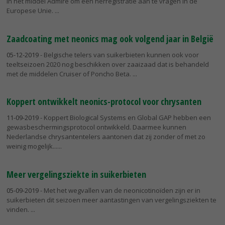
in het middel Admire om een herregistratie aan te vragen in de
Europese Unie.
Zaadcoating met neonics mag ook volgend jaar in België
05-12-2019
- Belgische telers van suikerbieten kunnen ook voor
teeltseizoen 2020 nog beschikken over zaaizaad dat is behandeld
met de middelen Cruiser of Poncho Beta.
Koppert ontwikkelt neonics-protocol voor chrysanten
11-09-2019
- Koppert Biological Systems en Global GAP hebben een
gewasbeschermingsprotocol ontwikkeld. Daarmee kunnen
Nederlandse chrysantentelers aantonen dat zij zonder of met zo
weinig mogelijk...
Meer vergelingsziekte in suikerbieten
05-09-2019
- Met het wegvallen van de neonicotinoïden zijn er in
suikerbieten dit seizoen meer aantastingen van vergelingsziekten te
vinden.