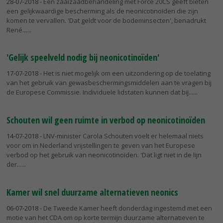
28-07-2018
- Een zaaizaadbehandeling met Force 20CS geeft bieten
een gelijkwaardige bescherming als de neonicotinoïden die zijn
komen te vervallen. 'Dat geldt voor de bodeminsecten', benadrukt
René...
'Gelijk speelveld nodig bij neonicotinoïden'
17-07-2018
- Het is niet mogelijk om een uitzondering op de toelating
van het gebruik van gewasbeschermingsmiddelen aan te vragen bij
de Europese Commissie. Individuele lidstaten kunnen dat bij...
Schouten wil geen ruimte in verbod op neonicotinoïden
14-07-2018
- LNV-minister Carola Schouten voelt er helemaal niets
voor om in Nederland vrijstellingen te geven van het Europese
verbod op het gebruik van neonicotinoïden. 'Dat ligt niet in de lijn
der...
Kamer wil snel duurzame alternatieven neonics
06-07-2018
- De Tweede Kamer heeft donderdag ingestemd met een
motie van het CDA om op korte termijn duurzame alternatieven te