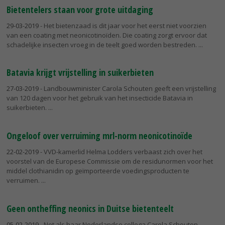
Bietentelers staan voor grote uitdaging
29-03-2019
- Het bietenzaad is dit jaar voor het eerst niet voorzien
van een coating met neonicotinoïden. Die coating zorgt ervoor dat
schadelijke insecten vroeg in de teelt goed worden bestreden.
Batavia krijgt vrijstelling in suikerbieten
27-03-2019
- Landbouwminister Carola Schouten geeft een vrijstelling
van 120 dagen voor het gebruik van het insecticide Batavia in
suikerbieten.
Ongeloof over verruiming mrl-norm neonicotinoïde
22-02-2019
- VVD-kamerlid Helma Lodders verbaast zich over het
voorstel van de Europese Commissie om de residunormen voor het
middel clothianidin op geïmporteerde voedingsproducten te
verruimen.
Geen ontheffing neonics in Duitse bietenteelt
05-02-2019
- Net als haar Nederlandse collega Carola Schouten