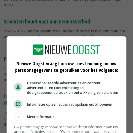
terug...
Schouten houdt vast aan neonicsverbod
21-05-2019
- Landbouwminister Carola Schouten is niet van plan om
de beperkingen op het gebruik van neonicotinoïden terug te draaien.
Perzikluis grote zorg voor bietentelers
Nieuwe Oogst vraagt om uw toestemming om uw
17-05-2019
- Het is wrang dat Nederlandse bietentelers vanwege het
persoonsgegevens te gebruiken voor het volgende:
verbod op zaadcoating met neonicotinoïden meer veldbespuitingen
moeten uitvoeren. Dat vindt voorzitter Jaap van Wenum van...
Gepersonaliseerde advertenties en content,
advertentie- en contentmetingen,
doelgroepenonderzoek en ontwikkeling van diensten
Input Leids onderzoek te laat voor herbeoordeling
thiacloprid
Informatie op een apparaat opslaan en/of openen
16-05-2019
- De kans is klein dat nieuw onderzoek van Universiteit
Meer informatie
Leiden invloed heeft op de herbeoordeling van insecticide
thiacloprid. Dat meldt het College voor de toelating van...
Uw persoonsgegevens worden verwerkt en informatie van uw
apparaat (cookies, unieke ID's en andere apparaatgegevens)