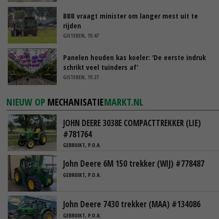
BBB vraagt minister om langer mest uit te
rijden
GISTEREN, 15:47
Panelen houden kas koeler: ‘De eerste indruk
schrikt veel tuinders af’
GISTEREN, 15:27
NIEUW OP
MECHANISATIE
MARKT.NL
JOHN DEERE 3038E COMPACTTREKKER (LIE)
#781764
GEBRUIKT, P.O.A.
John Deere 6M 150 trekker (WIJ) #778487
GEBRUIKT, P.O.A.
John Deere 7430 trekker (MAA) #134086
GEBRUIKT, P.O.A.