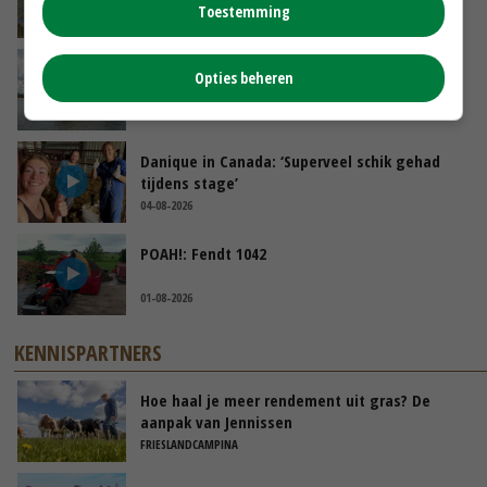
Toestemming
VANDAAG, 14:06
Koeien van enige drijvende boerderij ter
Opties beheren
wereld zijn te koop
VANDAAG, 12:00
Danique in Canada: ‘Superveel schik gehad
tijdens stage’
04-08-2026
POAH!: Fendt 1042
01-08-2026
KENNISPARTNERS
Hoe haal je meer rendement uit gras? De
aanpak van Jennissen
FRIESLANDCAMPINA