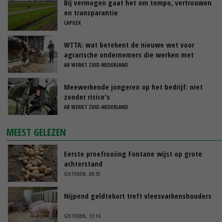
Bij vermogen gaat het om tempo, vertrouwen
en transparantie
CAPILEX
WTTA: wat betekent de nieuwe wet voor
agrarische ondernemers die werken met
uitzendkrachten?
AB WERKT ZUID-NEDERLAND
Meewerkende jongeren op het bedrijf: niet
zonder risico's
AB WERKT ZUID-NEDERLAND
MEEST GELEZEN
Eerste proefrooiing Fontane wijst op grote
achterstand
GISTEREN, 09:35
Nijpend geldtekort treft vleesvarkenshouders
GISTEREN, 13:14