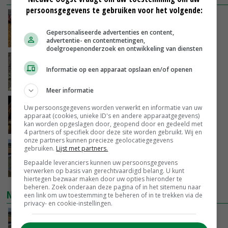
persoonsgegevens te gebruiken voor het volgende:
Frans onderzoekcentrum bestrijkt hele
varkensvleesketen
Gepersonaliseerde advertenties en content,
VANDAAG, 15:29
advertentie- en contentmetingen,
doelgroepenonderzoek en ontwikkeling van diensten
Emmeloord noteert eerste zaaiuien op
Informatie op een apparaat opslaan en/of openen
maximaal 20 euro
VANDAAG, 14:59
Meer informatie
Spontane boerenacties in Twente en
Uw persoonsgegevens worden verwerkt en informatie van uw
Apeldoorn zetten de trend
apparaat (cookies, unieke ID's en andere apparaatgegevens)
kan worden opgeslagen door, geopend door en gedeeld met
VANDAAG, 14:48
4 partners of specifiek door deze site worden gebruikt. Wij en
onze partners kunnen precieze geolocatiegegevens
Droogte veroorzaakt steeds meer problemen:
gebruiken.
Lijst met partners.
‘Bassin afgelopen week al leeg’
Bepaalde leveranciers kunnen uw persoonsgegevens
VANDAAG, 14:06
verwerken op basis van gerechtvaardigd belang. U kunt
hiertegen bezwaar maken door uw opties hieronder te
beheren. Zoek onderaan deze pagina of in het sitemenu naar
NIEUWSTE VIDEO'S
een link om uw toestemming te beheren of in te trekken via de
privacy- en cookie-instellingen.
Droogte veroorzaakt steeds meer problemen:
‘Bassin afgelopen week al leeg’