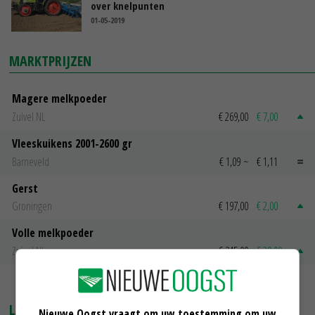
over knelpunten
01-05-2019
MARKTPRIJZEN
Magere melkpoeder
Zuivel NL
€ 269,00
€ 7,00
Vleeskuikens 2001-2600 gr
Barneveld
€ 1,09
~
€ 1,11
Gerst
Groningen
€ 197,00
€ 2,00
Volle melkpoeder
Zuivel NL
€ 345,00
€ 20,00
MEER MARKTPRIJZEN
LAATSTE NIEUWS
Nieuwe Oogst vraagt om uw toestemming om uw