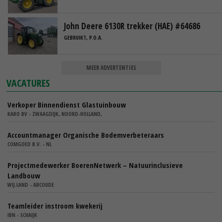
John Deere 6130R trekker (HAE) #64686
GEBRUIKT, P.O.A.
MEER ADVERTENTIES
VACATURES
Verkoper Binnendienst Glastuinbouw
KARO BV - ZWAAGDIJK, NOORD-HOLLAND,
Accountmanager Organische Bodemverbeteraars
COMGOED B.V. - NL
Projectmedewerker BoerenNetwerk – Natuurinclusieve
Landbouw
WIJ.LAND - ABCOUDE
Teamleider instroom kwekerij
IBN - SCHAIJK