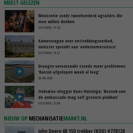
MEEST GELEZEN
Ministerie zoekt tweehonderd agrariërs die
mee willen denken
GISTEREN, 11:34
Kamervragen over onttrekkingsverbod,
minister spreekt van ‘ondernemersrisico’
GISTEREN, 16:27
Droogte veroorzaakt steeds meer problemen:
‘Bassin afgelopen week al leeg’
06-08-2026
Oekraïne-vlogger Kees Huizinga: ‘Bezoek van
de ambassade mag zelf groente plukken’
GISTEREN, 12:00
NIEUW OP
MECHANISATIE
MARKT.NL
John Deere 6R 150 trekker (KOU) #778128