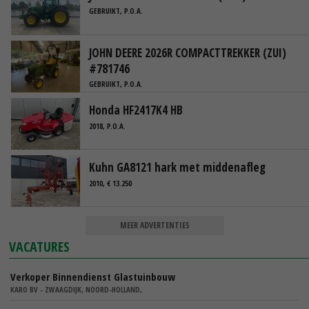
GEBRUIKT, P.O.A.
JOHN DEERE 2026R COMPACTTREKKER (ZUI)
#781746
GEBRUIKT, P.O.A.
Honda HF2417K4 HB
2018, P.O.A.
Kuhn GA8121 hark met middenafleg
2010, € 13.250
MEER ADVERTENTIES
VACATURES
Verkoper Binnendienst Glastuinbouw
KARO BV - ZWAAGDIJK, NOORD-HOLLAND,