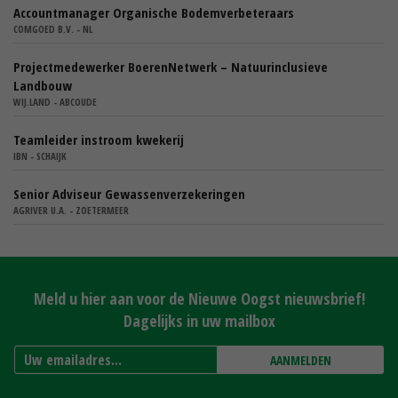
Accountmanager Organische Bodemverbeteraars
COMGOED B.V. - NL
Projectmedewerker BoerenNetwerk – Natuurinclusieve
Landbouw
WIJ.LAND - ABCOUDE
Teamleider instroom kwekerij
IBN - SCHAIJK
Senior Adviseur Gewassenverzekeringen
AGRIVER U.A. - ZOETERMEER
Meld u hier aan voor de Nieuwe Oogst nieuwsbrief!
Dagelijks in uw mailbox
AANMELDEN