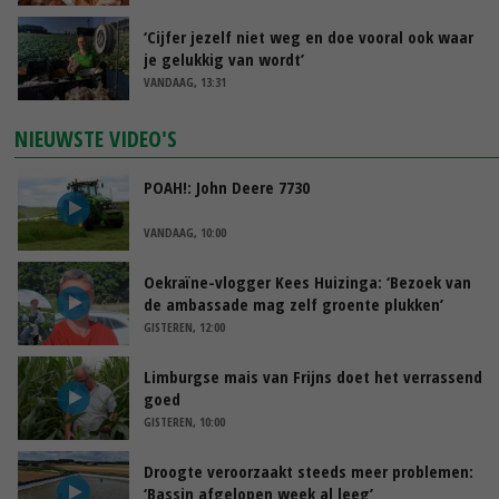
‘Cijfer jezelf niet weg en doe vooral ook waar
je gelukkig van wordt’
VANDAAG, 13:31
NIEUWSTE VIDEO'S
POAH!: John Deere 7730
VANDAAG, 10:00
Oekraïne-vlogger Kees Huizinga: ‘Bezoek van
de ambassade mag zelf groente plukken’
GISTEREN, 12:00
Limburgse mais van Frijns doet het verrassend
goed
GISTEREN, 10:00
Droogte veroorzaakt steeds meer problemen:
‘Bassin afgelopen week al leeg’