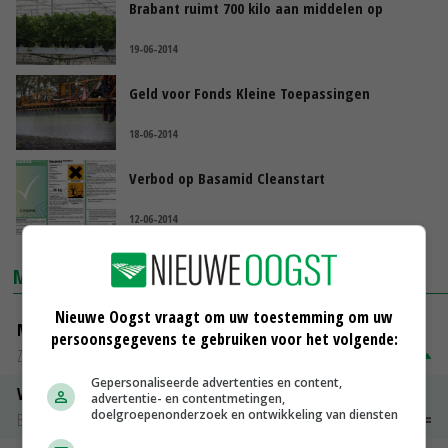
Brabant ruimt 700 kilo aan middelen op
19-06-2014
Geld voor Fonds Kleine Toepassingen
18-06-2014
Verbod op Basamid Cleanstart
12-06-2014
MARKTPRIJZEN
Nieuwe Oogst vraagt om uw toestemming om uw
Magere melkpoeder
persoonsgegevens te gebruiken voor het volgende:
Zuivel NL
€ 269,00
€ 7,00
Gepersonaliseerde advertenties en content,
Vleeskuikens 2001-2600 gr
advertentie- en contentmetingen,
doelgroepenonderzoek en ontwikkeling van diensten
Barneveld
€ 1,09
~
€ 1,11