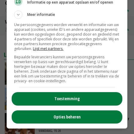
Informatie op een apparaat opslaan en/of openen
Gerst
Groningen
€ 197,00
€ 2,00
Meer informatie
Volle melkpoeder
Uw persoonsgegevens worden verwerkt en informatie van uw
Zuivel NL
€ 345,00
€ 20,00
apparaat (cookies, unieke ID's en andere apparaatgegevens)
kan worden opgeslagen door, geopend door en gedeeld met
4 partners of specifiek door deze site worden gebruikt. Wij en
MEER MARKTPRIJZEN
onze partners kunnen precieze geolocatiegegevens
gebruiken.
Lijst met partners.
LAATSTE NIEUWS
Bepaalde leveranciers kunnen uw persoonsgegevens
verwerken op basis van gerechtvaardigd belang. U kunt
hiertegen bezwaar maken door uw opties hieronder te
‘Samenwerking A-ware en Amalthea gaat
beheren. Zoek onderaan deze pagina of in het sitemenu naar
zorgen voor meer balans’
een link om uw toestemming te beheren of in te trekken via de
VANDAAG, 16:01
privacy- en cookie-instellingen.
Internationale vraag naar geitenzuivel blijft
Toestemming
groot: Nederland in Europese top
VANDAAG, 15:33
Opties beheren
Vlaamse varkensstapel krimpt, pluimveesector
groeit door schaalvergroting
VANDAAG, 15:20