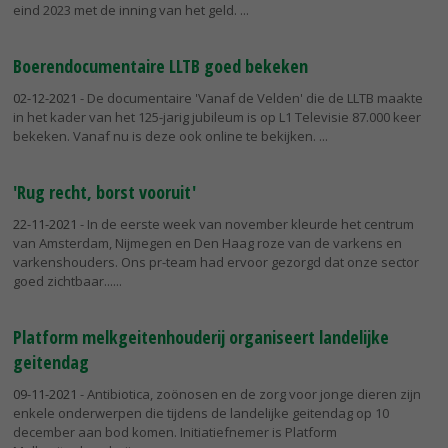
eind 2023 met de inning van het geld.
Boerendocumentaire LLTB goed bekeken
02-12-2021
- De documentaire 'Vanaf de Velden' die de LLTB maakte
in het kader van het 125-jarig jubileum is op L1 Televisie 87.000 keer
bekeken. Vanaf nu is deze ook online te bekijken.
'Rug recht, borst vooruit'
22-11-2021
- In de eerste week van november kleurde het centrum
van Amsterdam, Nijmegen en Den Haag roze van de varkens en
varkenshouders. Ons pr-team had ervoor gezorgd dat onze sector
goed zichtbaar...
Platform melkgeitenhouderij organiseert landelijke
geitendag
09-11-2021
- Antibiotica, zoönosen en de zorg voor jonge dieren zijn
enkele onderwerpen die tijdens de landelijke geitendag op 10
december aan bod komen. Initiatiefnemer is Platform