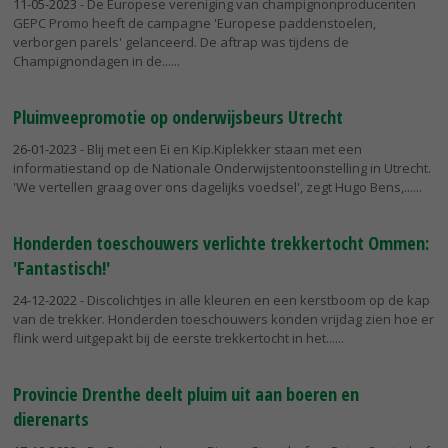
11-05-2023
- De Europese vereniging van champignonproducenten
GEPC Promo heeft de campagne 'Europese paddenstoelen,
verborgen parels' gelanceerd. De aftrap was tijdens de
Champignondagen in de...
Pluimveepromotie op onderwijsbeurs Utrecht
26-01-2023
- Blij met een Ei en Kip.Kiplekker staan met een
informatiestand op de Nationale Onderwijstentoonstelling in Utrecht.
'We vertellen graag over ons dagelijks voedsel', zegt Hugo Bens,...
Honderden toeschouwers verlichte trekkertocht Ommen:
'Fantastisch!'
24-12-2022
- Discolichtjes in alle kleuren en een kerstboom op de kap
van de trekker. Honderden toeschouwers konden vrijdag zien hoe er
flink werd uitgepakt bij de eerste trekkertocht in het...
Provincie Drenthe deelt pluim uit aan boeren en
dierenarts