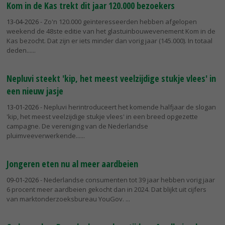
Kom in de Kas trekt dit jaar 120.000 bezoekers
13-04-2026
- Zo'n 120.000 geïnteresseerden hebben afgelopen
weekend de 48ste editie van het glastuinbouwevenement Kom in de
Kas bezocht. Dat zijn er iets minder dan vorig jaar (145.000). In totaal
deden...
Nepluvi steekt 'kip, het meest veelzijdige stukje vlees' in
een nieuw jasje
13-01-2026
- Nepluvi herintroduceert het komende halfjaar de slogan
'kip, het meest veelzijdige stukje vlees' in een breed opgezette
campagne. De vereniging van de Nederlandse
pluimveeverwerkende...
Jongeren eten nu al meer aardbeien
09-01-2026
- Nederlandse consumenten tot 39 jaar hebben vorig jaar
6 procent meer aardbeien gekocht dan in 2024. Dat blijkt uit cijfers
van marktonderzoeksbureau YouGov.