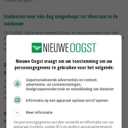
Commissie geen...
Studenten voor één dag omgedoopt tot directeur in de
tuinbouw
15-11-2023
- Deze week nemen 35 hbo- en wo-studenten voor één
dag het werk van een directeur in de tuinbouw over. Het is onderdeel
van de campagne Directeur voor 1 Dag. Doel is om studenten kennis
te...
Nieuwe Oogst vraagt om uw toestemming om uw
Drentse boeren pakken tijdens EK Wielrennen uit met
persoonsgegevens te gebruiken voor het volgende:
patrijskunstwerk
Gepersonaliseerde advertenties en content,
18-09-2023
- De Boermarke Zwiggelte heeft ter ere van het Europees
advertentie- en contentmetingen,
Kampioenschap (EK) Wielrennen, dat deze week in Drenthe
doelgroepenonderzoek en ontwikkeling van diensten
plaatsvindt, een 30.000 vierkante meter groot kunstwerk in een
weiland gemaakt...
Informatie op een apparaat opslaan en/of openen
Meer informatie
Weekend van het Varken trekt minder bezoekers
vanwege warmte
Uw persoonsgegevens worden verwerkt en informatie van uw
apparaat (cookies, unieke ID's en andere apparaatgegevens)