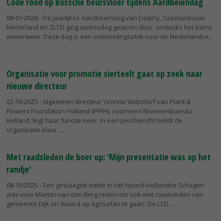
Code rood op Bossche beursvloer tijdens Aardbeiendag
08-01-2026
- De jaarlijkse Aardbeiendag van Delphy, Glastuinbouw
Nederland en ZLTO ging woensdag gewoon door, ondanks het barre
winterweer. Deze dag is een ontmoetingsplek voor de Nederlandse...
Organisatie voor promotie sierteelt gaat op zoek naar
nieuwe directeur
22-10-2025
- Algemeen directeur Yvonne Watzdorf van Plant &
Flowers Foundation Holland (PFFH), voorheen Bloemenbureau
Holland, legt haar functie neer. In een persbericht meldt de
organisatie klaar...
Met raadsleden de boer op: 'Mijn presentatie was op het
randje'
08-10-2025
- Een geslaagde editie in het Noord-Hollandse Schagen
was voor Martijn van den Berg reden om ook met raadsleden van
gemeente Dijk en Waard op Agrisafari te gaan. De LTO...