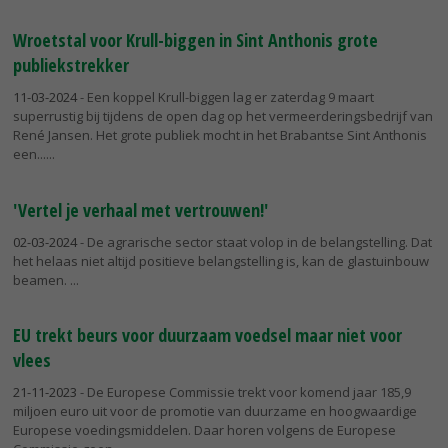
Wroetstal voor Krull-biggen in Sint Anthonis grote
publiekstrekker
11-03-2024
- Een koppel Krull-biggen lag er zaterdag 9 maart
superrustig bij tijdens de open dag op het vermeerderingsbedrijf van
René Jansen. Het grote publiek mocht in het Brabantse Sint Anthonis
een...
'Vertel je verhaal met vertrouwen!'
02-03-2024
- De agrarische sector staat volop in de belangstelling. Dat
het helaas niet altijd positieve belangstelling is, kan de glastuinbouw
beamen.
EU trekt beurs voor duurzaam voedsel maar niet voor
vlees
21-11-2023
- De Europese Commissie trekt voor komend jaar 185,9
miljoen euro uit voor de promotie van duurzame en hoogwaardige
Europese voedingsmiddelen. Daar horen volgens de Europese