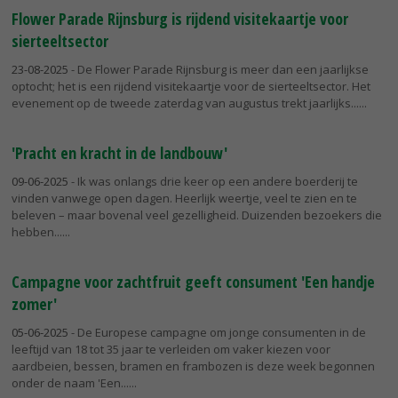
Flower Parade Rijnsburg is rijdend visitekaartje voor
sierteeltsector
23-08-2025
- De Flower Parade Rijnsburg is meer dan een jaarlijkse
optocht; het is een rijdend visitekaartje voor de sierteeltsector. Het
evenement op de tweede zaterdag van augustus trekt jaarlijks...
'Pracht en kracht in de landbouw'
09-06-2025
- Ik was onlangs drie keer op een andere boerderij te
vinden vanwege open dagen. Heerlijk weertje, veel te zien en te
beleven – maar bovenal veel gezelligheid. Duizenden bezoekers die
hebben...
Campagne voor zachtfruit geeft consument 'Een handje
zomer'
05-06-2025
- De Europese campagne om jonge consumenten in de
leeftijd van 18 tot 35 jaar te verleiden om vaker kiezen voor
aardbeien, bessen, bramen en frambozen is deze week begonnen
onder de naam 'Een...