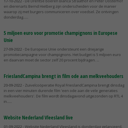
17-10-2022
- De Drentse boeren Bianca Straathof en Peter Oosterhof
en dierenarts Bernd Hietberg zijn onderscheiden voor de manier
waarop zij met burgers communiceren over voedsel. Ze ontvingen
donderdag...
5 miljoen euro voor promotie champignons in Europese
Unie
27-09-2022
- De Europese Unie ondersteunt een driejarige
promotiecampagne voor champignons. Het budget is 5 miljoen euro
en daarvan moet de sector zelf 20 procent bijdragen.
FrieslandCampina brengt in film ode aan melkveehouders
20-09-2022
- Zuivelcoöperatie Royal FrieslandCampina brengt dinsdag
in een vier minuten durende film 'een ode aan de vele generaties
melkveehouders'. De film wordt dinsdagavond uitgezonden op RTL 4
in...
Website Nederland Vleesland live
01-09-2022
- Website Nederland Vleesland is donderdag gelanceerd.