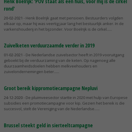
Henk Boelrijk: 'POV staat als een huis, voor mij is de cirkel
rond'
20-02-2021
- Henk Boelrijk gaat met pensioen. Bestuurders volgden
elkaar op, maar hij was veertig jaar lang het bestuurlijk anker. In de
varkenshouderij in het bijzonder. Voor Boelrijk is de cirkel...
Zuivelketen verduurzaamde verder in 2019
01-02-2021
- De Nederlandse zuivelsector heeft in 2019 vooruitgang
geboekt bij de verduurzaming van de keten. Op nagenoeg alle
duurzaamheidsdoelen hebben melkveehouders en
zuivelondernemingen beter...
Groot bereik kippromotiecampagne Nepluvi
24-12-2020
- De pluimveesector startte in 2020 met hulp van Europese
subsidies een promotiecampagne voor kip. Gezien het bereik is die
succesvol, stelt de Vereniging van de Nederlandse...
Brussel steekt geld in sierteeltcampagne