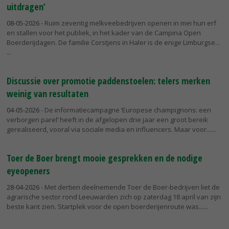
uitdragen’
08-05-2026
- Ruim zeventig melkveebedrijven openen in mei hun erf
en stallen voor het publiek, in het kader van de Campina Open
Boerderijdagen. De familie Corstjens in Haler is de enige Limburgse...
Discussie over promotie paddenstoelen: telers merken
weinig van resultaten
04-05-2026
- De informatiecampagne ‘Europese champignons: een
verborgen parel’ heeft in de afgelopen drie jaar een groot bereik
gerealiseerd, vooral via sociale media en influencers. Maar voor...
Toer de Boer brengt mooie gesprekken en de nodige
eyeopeners
28-04-2026
- Met dertien deelnemende Toer de Boer-bedrijven liet de
agrarische sector rond Leeuwarden zich op zaterdag 18 april van zijn
beste kant zien. Startplek voor de open boerderijenroute was...