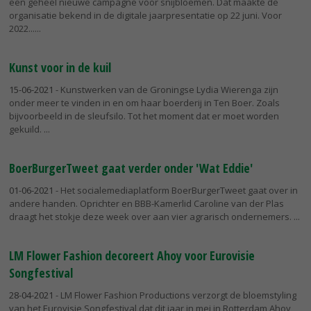
een geheel nieuwe campagne voor snijbloemen. Dat maakte de
organisatie bekend in de digitale jaarpresentatie op 22 juni. Voor
2022...
Kunst voor in de kuil
15-06-2021
- Kunstwerken van de Groningse Lydia Wierenga zijn
onder meer te vinden in en om haar boerderij in Ten Boer. Zoals
bijvoorbeeld in de sleufsilo. Tot het moment dat er moet worden
gekuild.
BoerBurgerTweet gaat verder onder 'Wat Eddie'
01-06-2021
- Het socialemediaplatform BoerBurgerTweet gaat over in
andere handen. Oprichter en BBB-Kamerlid Caroline van der Plas
draagt het stokje deze week over aan vier agrarisch ondernemers.
LM Flower Fashion decoreert Ahoy voor Eurovisie
Songfestival
28-04-2021
- LM Flower Fashion Productions verzorgt de bloemstyling
van het Eurovisie Songfestival dat dit jaar in mei in Rotterdam Ahoy