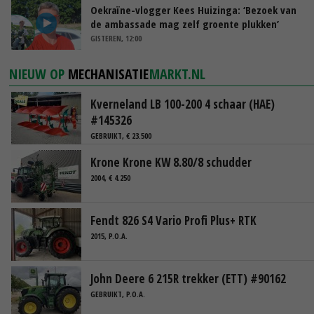
Oekraïne-vlogger Kees Huizinga: ‘Bezoek van
de ambassade mag zelf groente plukken’
GISTEREN, 12:00
NIEUW OP
MECHANISATIE
MARKT.NL
Kverneland LB 100-200 4 schaar (HAE)
#145326
GEBRUIKT, € 23.500
Krone Krone KW 8.80/8 schudder
2004, € 4.250
Fendt 826 S4 Vario Profi Plus+ RTK
2015, P.O.A.
John Deere 6 215R trekker (ETT) #90162
GEBRUIKT, P.O.A.