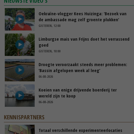
NIEUWSTE VIDEO'S
Oekraïne-vlogger Kees Huizinga: ‘Bezoek van
de ambassade mag zelf groente plukken’
GISTEREN, 12:00
Limburgse mais van Frijns doet het verrassend
goed
GISTEREN, 10:00
Droogte veroorzaakt steeds meer problemen:
‘Bassin afgelopen week al leeg’
06-08-2026
Koeien van enige drijvende boerderij ter
wereld zijn te koop
06-08-2026
KENNISPARTNERS
Totaal verschillende experimenteerlocaties