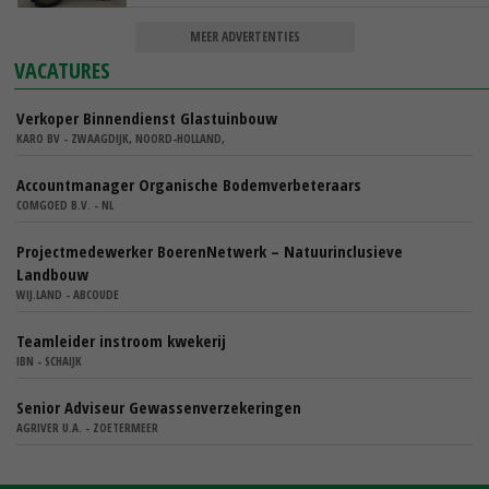
MEER ADVERTENTIES
VACATURES
Verkoper Binnendienst Glastuinbouw
KARO BV - ZWAAGDIJK, NOORD-HOLLAND,
Accountmanager Organische Bodemverbeteraars
COMGOED B.V. - NL
Projectmedewerker BoerenNetwerk – Natuurinclusieve
Landbouw
WIJ.LAND - ABCOUDE
Teamleider instroom kwekerij
IBN - SCHAIJK
Senior Adviseur Gewassenverzekeringen
AGRIVER U.A. - ZOETERMEER