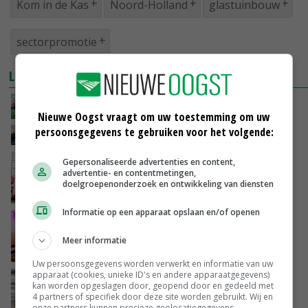
Kom in de Kas
Noord-Holland
glastuinbouw
sectorpromotie
LEES OOK
Kom in de Kas van deze zes deelnemers in
Nieuwe Oogst vraagt om uw toestemming om uw
Noord-Limburg
persoonsgegevens te gebruiken voor het volgende:
03-04-2025
Gepersonaliseerde advertenties en content,
Honderd bedrijven openen deuren tijdens
advertentie- en contentmetingen,
Kom in de Kas
doelgroepenonderzoek en ontwikkeling van diensten
14-02-2025
Informatie op een apparaat opslaan en/of openen
Aubergineteler Rob van Duijn nieuwe
voorzitter van Kom in de Kas
Meer informatie
03-10-2024
Uw persoonsgegevens worden verwerkt en informatie van uw
apparaat (cookies, unieke ID's en andere apparaatgegevens)
'We hebben geen wanklank gehoord, wel
kan worden opgeslagen door, geopend door en gedeeld met
veel complimenten'
4 partners of specifiek door deze site worden gebruikt. Wij en
onze partners kunnen precieze geolocatiegegevens