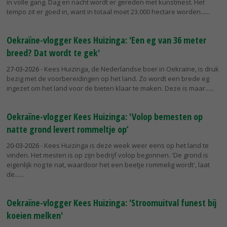
in volle gang. Dag en nacht wordt er gereden met kunstmest. Het
tempo zit er goed in, want in totaal moet 23.000 hectare worden...
Oekraïne-vlogger Kees Huizinga: 'Een eg van 36 meter
breed? Dat wordt te gek'
27-03-2026
- Kees Huizinga, de Nederlandse boer in Oekraïne, is druk
bezig met de voorbereidingen op het land. Zo wordt een brede eg
ingezet om het land voor de bieten klaar te maken. Deze is maar...
Oekraïne-vlogger Kees Huizinga: 'Volop bemesten op
natte grond levert rommeltje op’
20-03-2026
- Kees Huizinga is deze week weer eens op het land te
vinden. Het mesten is op zijn bedrijf volop begonnen. 'De grond is
eigenlijk nog te nat, waardoor het een beetje rommelig wordt', laat
de...
Oekraïne-vlogger Kees Huizinga: 'Stroomuitval funest bij
koeien melken'