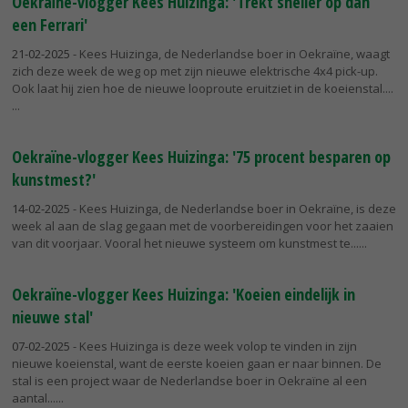
Oekraïne-vlogger Kees Huizinga: 'Trekt sneller op dan
een Ferrari'
21-02-2025
- Kees Huizinga, de Nederlandse boer in Oekraïne, waagt
zich deze week de weg op met zijn nieuwe elektrische 4x4 pick-up.
Ook laat hij zien hoe de nieuwe looproute eruitziet in de koeienstal....
Oekraïne-vlogger Kees Huizinga: '75 procent besparen op
kunstmest?'
14-02-2025
- Kees Huizinga, de Nederlandse boer in Oekraïne, is deze
week al aan de slag gegaan met de voorbereidingen voor het zaaien
van dit voorjaar. Vooral het nieuwe systeem om kunstmest te...
Oekraïne-vlogger Kees Huizinga: 'Koeien eindelijk in
nieuwe stal'
07-02-2025
- Kees Huizinga is deze week volop te vinden in zijn
nieuwe koeienstal, want de eerste koeien gaan er naar binnen. De
stal is een project waar de Nederlandse boer in Oekraïne al een
aantal...