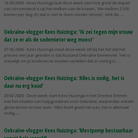
13-03-2026
- Kees Huizinga laat deze week zien hoe groot de impact
van stroomuitval is op het melken van de koeien. 'We melken 2.500
koeien per dag. En dat is niet te doen zonder stroom', stelt de...
Oekraïne-vlogger Kees Huizinga: 'Ik zei tegen mijn vrouw
dat ze er als de sodemieter weg moest'
27-02-2026
- Kees Huizinga staat deze week stil bij het feit dat het
precies vier jaar geleden is dat Rusland Oekraïne binnenviel. 'Het is
vreselijk om je kinderen te moeten vertellen dat er oorlog is.'
Oekraïne-vlogger Kees Huizinga: 'Alles is nodig, het is
daar nu erg koud'
20-02-2026
- Deze week start Kees Huizinga in het Drentse Emmen
met het inladen van hulpgoederen voor Oekraïne, waaronder enkele
generatoren en een auto. 'Alles komt goed van pas, het is allemaal
nodig....
Oekraïne-vlogger Kees Huizinga: 'Mestpomp bestuurbaar