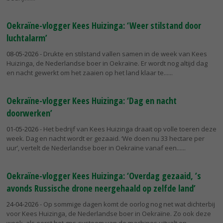
Oekraïne-vlogger Kees Huizinga: ‘Weer stilstand door
luchtalarm’
08-05-2026
- Drukte en stilstand vallen samen in de week van Kees
Huizinga, de Nederlandse boer in Oekraïne. Er wordt nog altijd dag
en nacht gewerkt om het zaaien op het land klaar te...
Oekraïne-vlogger Kees Huizinga: ‘Dag en nacht
doorwerken’
01-05-2026
- Het bedrijf van Kees Huizinga draait op volle toeren deze
week. Dag en nacht wordt er gezaaid. ‘We doen nu 33 hectare per
uur’, vertelt de Nederlandse boer in Oekraïne vanaf een...
Oekraïne-vlogger Kees Huizinga: ‘Overdag gezaaid, ’s
avonds Russische drone neergehaald op zelfde land’
24-04-2026
- Op sommige dagen komt de oorlog nog net wat dichterbij
voor Kees Huizinga, de Nederlandse boer in Oekraïne. Zo ook deze
week, als eerst het gps-systeem van de machines uitvalt en...