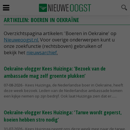
ARTIKELEN: BOEREN IN OEKRAÏNE
Overzichtspagina artikelen: 'Boeren in Oekraïne' op
Nieuweoogst.nl
.
Voor overige onderwerpen kunt u
onze zoekfunctie (rechtsboven) gebruiken of
bekijk het
nieuwsarchief
.
Oekraïne-vlogger Kees Huizinga: ‘Bezoek van de
ambassade mag zelf groente plukken’
07-08-2026
- Kees Huizinga, de Nederlandse boer in Oekraïne, heeft
deze week bezoek. Leden van de Nederlandse ambassade komen
een kijkje nemen op zijn bedrijf. Ook laat Huizinga zien dat er...
Oekraïne-vlogger Kees Huizinga: ‘Tarwe wordt geperst,
koeien hebben stro nodig’
31-07-2026
- Kees Huizinga neemt ons deze week mee naar de tarwe.