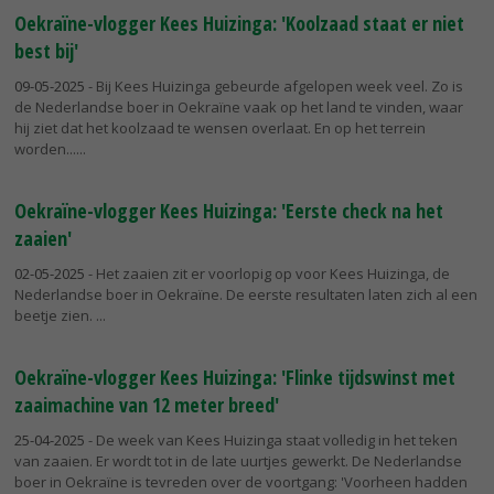
Oekraïne-vlogger Kees Huizinga: 'Koolzaad staat er niet
best bij'
09-05-2025
- Bij Kees Huizinga gebeurde afgelopen week veel. Zo is
de Nederlandse boer in Oekraïne vaak op het land te vinden, waar
hij ziet dat het koolzaad te wensen overlaat. En op het terrein
worden...
Oekraïne-vlogger Kees Huizinga: 'Eerste check na het
zaaien'
02-05-2025
- Het zaaien zit er voorlopig op voor Kees Huizinga, de
Nederlandse boer in Oekraïne. De eerste resultaten laten zich al een
beetje zien.
Oekraïne-vlogger Kees Huizinga: 'Flinke tijdswinst met
zaaimachine van 12 meter breed'
25-04-2025
- De week van Kees Huizinga staat volledig in het teken
van zaaien. Er wordt tot in de late uurtjes gewerkt. De Nederlandse
boer in Oekraïne is tevreden over de voortgang: 'Voorheen hadden