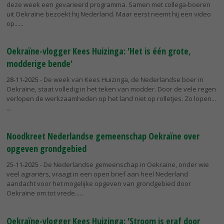
deze week een gevarieerd programma. Samen met collega-boeren
uit Oekraïne bezoekt hij Nederland. Maar eerst neemt hij een video
op...
Oekraïne-vlogger Kees Huizinga: 'Het is één grote,
modderige bende'
28-11-2025
- De week van Kees Huizinga, de Nederlandse boer in
Oekraïne, staat volledig in het teken van modder. Door de vele regen
verlopen de werkzaamheden op het land niet op rolletjes. Zo lopen...
Noodkreet Nederlandse gemeenschap Oekraïne over
opgeven grondgebied
25-11-2025
- De Nederlandse gemeenschap in Oekraïne, onder wie
veel agrariërs, vraagt in een open brief aan heel Nederland
aandacht voor het mogelijke opgeven van grondgebied door
Oekraïne om tot vrede...
Oekraïne-vlogger Kees Huizinga: 'Stroom is eraf door