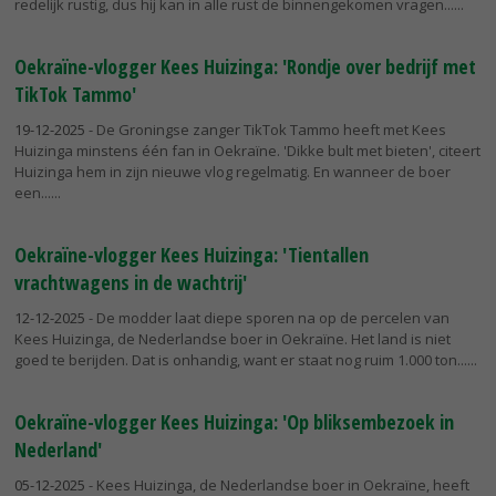
redelijk rustig, dus hij kan in alle rust de binnengekomen vragen...
Oekraïne-vlogger Kees Huizinga: 'Rondje over bedrijf met
TikTok Tammo'
19-12-2025
- De Groningse zanger TikTok Tammo heeft met Kees
Huizinga minstens één fan in Oekraïne. 'Dikke bult met bieten', citeert
Huizinga hem in zijn nieuwe vlog regelmatig. En wanneer de boer
een...
Oekraïne-vlogger Kees Huizinga: 'Tientallen
vrachtwagens in de wachtrij'
12-12-2025
- De modder laat diepe sporen na op de percelen van
Kees Huizinga, de Nederlandse boer in Oekraïne. Het land is niet
goed te berijden. Dat is onhandig, want er staat nog ruim 1.000 ton...
Oekraïne-vlogger Kees Huizinga: 'Op bliksembezoek in
Nederland'
05-12-2025
- Kees Huizinga, de Nederlandse boer in Oekraïne, heeft