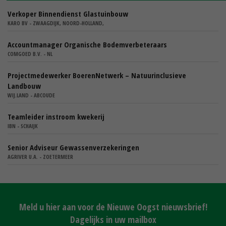
Verkoper Binnendienst Glastuinbouw
KARO BV - ZWAAGDIJK, NOORD-HOLLAND,
Accountmanager Organische Bodemverbeteraars
COMGOED B.V. - NL
Projectmedewerker BoerenNetwerk – Natuurinclusieve
Landbouw
WIJ.LAND - ABCOUDE
Teamleider instroom kwekerij
IBN - SCHAIJK
Senior Adviseur Gewassenverzekeringen
AGRIVER U.A. - ZOETERMEER
Meld u hier aan voor de Nieuwe Oogst nieuwsbrief!
Dagelijks in uw mailbox