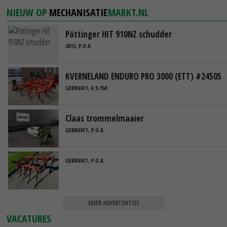
NIEUW OP
MECHANISATIE
MARKT.NL
Pöttinger HIT 910NZ schudder
2013, P.O.A.
KVERNELAND ENDURO PRO 3000 (ETT) #24505
GEBRUIKT, € 9.750
Claas trommelmaaier
GEBRUIKT, P.O.A.
GEBRUIKT, P.O.A.
MEER ADVERTENTIES
VACATURES