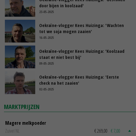
door bijen in koolzaad'
23-05-2025
Oekraïne-vlogger Kees Huizinga: 'Wachten
tot we soja mogen zaaien'
16-05-2025
Oekraïne-vlogger Kees Huizinga: 'Koolzaad
staat er niet best bij'
09-05-2025
Oekraïne-vlogger Kees Huizinga: 'Eerste
check na het zaaien'
02-05-2025
MARKTPRIJZEN
Magere melkpoeder
Zuivel NL
€ 269,00
€ 7,00