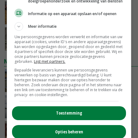
doelgroepenonderzoek en ontwikkeling van diensten
Frans onderzoekcentrum bestrijkt hele
varkensvleesketen
Informatie op een apparaat opslaan en/of openen
GISTEREN, 15:29
Meer informatie
Emmeloord noteert eerste zaaiuien op
Uw persoonsgegevens worden verwerkt en informatie van uw
maximaal 20 euro
apparaat (cookies, unieke ID's en andere apparaatgegevens)
GISTEREN, 14:59
kan worden opgeslagen door, geopend door en gedeeld met
4 partners of specifiek door deze site worden gebruikt. Wij en
onze partners kunnen precieze geolocatiegegevens
NIEUWSTE VIDEO'S
gebruiken.
Lijst met partners.
Bepaalde leveranciers kunnen uw persoonsgegevens
Droogte veroorzaakt steeds meer problemen:
verwerken op basis van gerechtvaardigd belang. U kunt
hiertegen bezwaar maken door uw opties hieronder te
‘Bassin afgelopen week al leeg’
beheren. Zoek onderaan deze pagina of in het sitemenu naar
GISTEREN, 14:06
een link om uw toestemming te beheren of in te trekken via de
privacy- en cookie-instellingen.
Koeien van enige drijvende boerderij ter
wereld zijn te koop
Toestemming
GISTEREN, 12:00
Danique in Canada: ‘Superveel schik gehad
Opties beheren
tijdens stage’