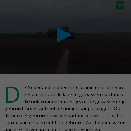
conds
D
e Nederlandse boer in Oekraïne gebruikt voor
het zaaien van de laatste gewassen machines
nutes,
die ook voor de eerder gezaaide gewassen zijn
conds
gebruikt. Soms wel met de nodige aanpassingen. 'Op
dit perceel gebruiken we de machine die we ook bij het
zaaien van de uien hebben gebruikt. Wel hebben we er
andere schijven in gedaan', vertelt Huizinga.