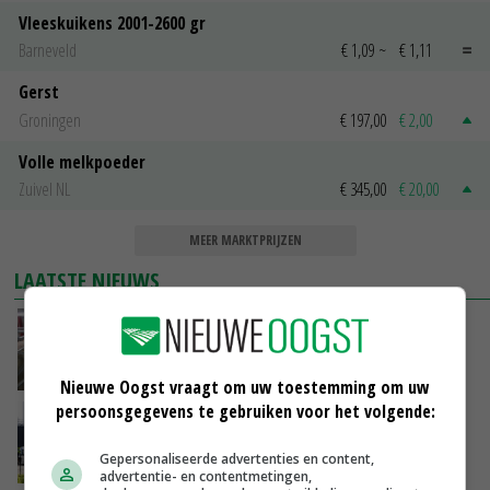
Vleeskuikens 2001-2600 gr
Barneveld
€ 1,09
~
€ 1,11
Gerst
Groningen
€ 197,00
€ 2,00
Volle melkpoeder
Zuivel NL
€ 345,00
€ 20,00
MEER MARKTPRIJZEN
LAATSTE NIEUWS
‘Door hittegolf is aantal terugkomers bij
zeugen verdubbeld’
VANDAAG, 06:19
Nieuwe Oogst vraagt om uw toestemming om uw
persoonsgegevens te gebruiken voor het volgende:
Gemiddelde Europese melkprijs daalt licht in
juni
Gepersonaliseerde advertenties en content,
GISTEREN, 17:04
advertentie- en contentmetingen,