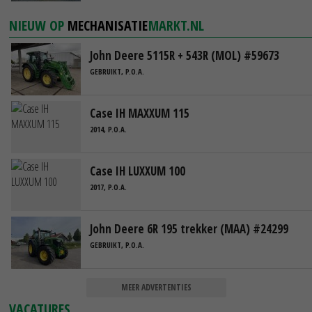
NIEUW OP
MECHANISATIE
MARKT.NL
John Deere 5115R + 543R (MOL) #59673
GEBRUIKT, P.O.A.
Case IH MAXXUM 115
2014, P.O.A.
Case IH LUXXUM 100
2017, P.O.A.
John Deere 6R 195 trekker (MAA) #24299
GEBRUIKT, P.O.A.
MEER ADVERTENTIES
VACATURES