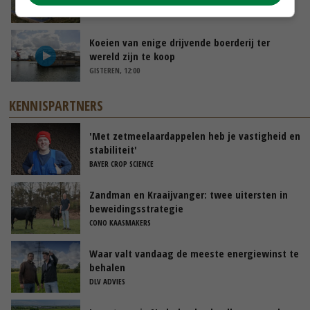
GISTEREN, 14:06
Koeien van enige drijvende boerderij ter
wereld zijn te koop
GISTEREN, 12:00
KENNISPARTNERS
'Met zetmeelaardappelen heb je vastigheid en
stabiliteit'
BAYER CROP SCIENCE
Zandman en Kraaijvanger: twee uitersten in
beweidingsstrategie
CONO KAASMAKERS
Waar valt vandaag de meeste energiewinst te
behalen
DLV ADVIES