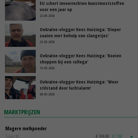
EU schort invoerrechten kunstmeststoffen
voor een jaar op
22-05-2026
Oekraïne-vlogger Kees Huizinga: ‘Dieper
zaaien met behulp van slangetjes’
22-05-2026
Oekraïne-vlogger Kees Huizinga: ‘Koeien
shoppen bij een collega’
15-05-2026
Oekraïne-vlogger Kees Huizinga: ‘Weer
stilstand door luchtalarm’
08-05-2026
MARKTPRIJZEN
Magere melkpoeder
Zuivel NL
€ 269,00
€ 7,00