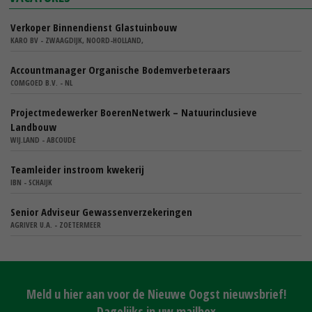
Verkoper Binnendienst Glastuinbouw
KARO BV - ZWAAGDIJK, NOORD-HOLLAND,
Accountmanager Organische Bodemverbeteraars
COMGOED B.V. - NL
Projectmedewerker BoerenNetwerk – Natuurinclusieve
Landbouw
WIJ.LAND - ABCOUDE
Teamleider instroom kwekerij
IBN - SCHAIJK
Senior Adviseur Gewassenverzekeringen
AGRIVER U.A. - ZOETERMEER
Meld u hier aan voor de Nieuwe Oogst nieuwsbrief!
Dagelijks in uw mailbox