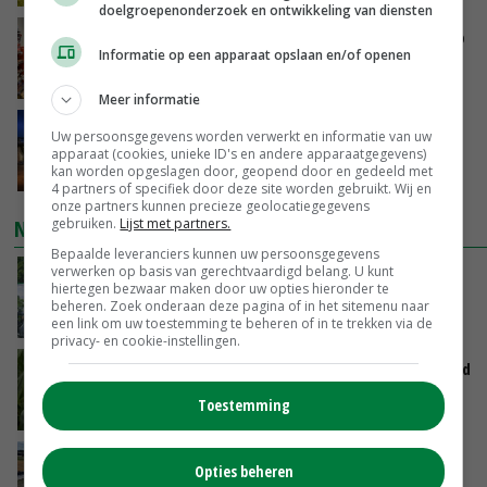
doelgroepenonderzoek en ontwikkeling van diensten
Oorlogen en El Niño stuwen voedselprijzen op
Informatie op een apparaat opslaan en/of openen
VANDAAG, 15:04
Meer informatie
Nettowinst Royal A-ware onder druk ondanks
Uw persoonsgegevens worden verwerkt en informatie van uw
hogere omzet
apparaat (cookies, unieke ID's en andere apparaatgegevens)
kan worden opgeslagen door, geopend door en gedeeld met
VANDAAG, 14:35
4 partners of specifiek door deze site worden gebruikt. Wij en
onze partners kunnen precieze geolocatiegegevens
gebruiken.
Lijst met partners.
NIEUWSTE VIDEO'S
Bepaalde leveranciers kunnen uw persoonsgegevens
verwerken op basis van gerechtvaardigd belang. U kunt
Oekraïne-vlogger Kees Huizinga: ‘Bezoek van
hiertegen bezwaar maken door uw opties hieronder te
de ambassade mag zelf groente plukken’
beheren. Zoek onderaan deze pagina of in het sitemenu naar
VANDAAG, 12:00
een link om uw toestemming te beheren of in te trekken via de
privacy- en cookie-instellingen.
Limburgse mais van Frijns doet het verrassend
goed
Toestemming
VANDAAG, 10:00
Droogte veroorzaakt steeds meer problemen:
Opties beheren
‘Bassin afgelopen week al leeg’