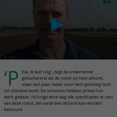
conds
‘P
foe, ik leef nog’, zegt de ondernemer
gekscherend als de robot op hem afkomt,
nutes,
maar een paar meter voor hem gelukkig toch
conds
tot stilstand komt. De sensoren hebben prima hun
werk gedaan. Hij krijgt deze dag alle specificaties te zien
van deze robot, die vanaf een afstand kan worden
bestuurd.