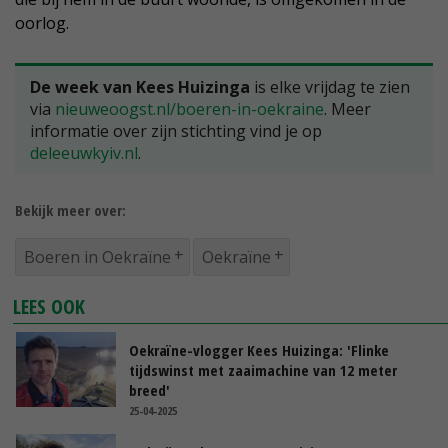
oorlog.
De week van Kees Huizinga
is elke vrijdag te zien
via
nieuweoogst.nl/boeren-in-oekraine
. Meer
informatie over zijn stichting vind je op
deleeuwkyiv.nl
.
Bekijk meer over:
Boeren in Oekraïne
Oekraïne
LEES OOK
Oekraïne-vlogger Kees Huizinga: 'Flinke
tijdswinst met zaaimachine van 12 meter
breed'
25-04-2025