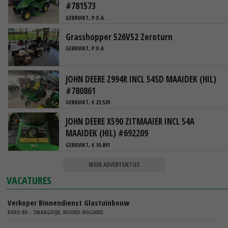
#781573
GEBRUIKT, P.O.A.
Grasshopper 526V52 Zeroturn
GEBRUIKT, P.O.A.
JOHN DEERE Z994R INCL 54SD MAAIDEK (HIL)
#780861
GEBRUIKT, € 23.539
JOHN DEERE X590 ZITMAAIER INCL 54A
MAAIDEK (HIL) #692209
GEBRUIKT, € 10.891
MEER ADVERTENTIES
VACATURES
Verkoper Binnendienst Glastuinbouw
KARO BV - ZWAAGDIJK, NOORD-HOLLAND,