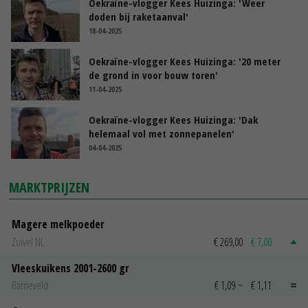
Oekraïne-vlogger Kees Huizinga: 'Weer
doden bij raketaanval'
18-04-2025
Oekraïne-vlogger Kees Huizinga: '20 meter
de grond in voor bouw toren'
11-04-2025
Oekraïne-vlogger Kees Huizinga: 'Dak
helemaal vol met zonnepanelen'
04-04-2025
MARKTPRIJZEN
Magere melkpoeder
Zuivel NL
€ 269,00
€ 7,00
Vleeskuikens 2001-2600 gr
Barneveld
€ 1,09
~
€ 1,11