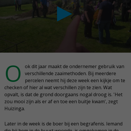
conds
O
ok dit jaar maakt de ondernemer gebruik van
verschillende zaaimethoden. Bij meerdere
nutes,
percelen neemt hij deze week een kijkje om te
conds
checken of hier al wat verschillen zijn te zien. Wat
opvalt, is dat de grond doorgaans nogal droog is. 'Het
zou mooi zijn als er af en toe een buitje kwam', zegt
Huizinga.
Later in de week is de boer bij een begrafenis. Iemand
die bij hem in de buurt woonde, is omgekomen in de