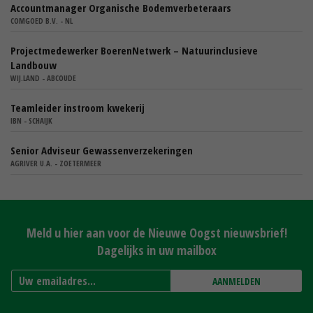
Accountmanager Organische Bodemverbeteraars
COMGOED B.V. - NL
Projectmedewerker BoerenNetwerk – Natuurinclusieve
Landbouw
WIJ.LAND - ABCOUDE
Teamleider instroom kwekerij
IBN - SCHAIJK
Senior Adviseur Gewassenverzekeringen
AGRIVER U.A. - ZOETERMEER
Meld u hier aan voor de Nieuwe Oogst nieuwsbrief!
Dagelijks in uw mailbox
AANMELDEN