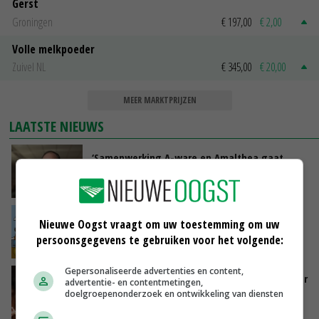
Gerst
Groningen
€ 197,00
€ 2,00
Volle melkpoeder
Zuivel NL
€ 345,00
€ 20,00
MEER MARKTPRIJZEN
LAATSTE NIEUWS
‘Samenwerking A-ware en Amalthea gaat
zorgen voor meer balans’
VANDAAG, 16:01
Internationale vraag naar geitenzuivel blijft
Nieuwe Oogst vraagt om uw toestemming om uw
groot: Nederland in Europese top
persoonsgegevens te gebruiken voor het volgende:
VANDAAG, 15:33
Gepersonaliseerde advertenties en content,
Vlaamse varkensstapel krimpt, pluimveesector
advertentie- en contentmetingen,
groeit door schaalvergroting
doelgroepenonderzoek en ontwikkeling van diensten
VANDAAG, 15:20