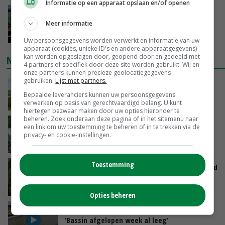
Informatie op een apparaat opslaan en/of openen
‘Cijfer jezelf niet weg en doe vooral ook waar
Meer informatie
je gelukkig van wordt’
VANDAAG, 13:31
Uw persoonsgegevens worden verwerkt en informatie van uw
apparaat (cookies, unieke ID's en andere apparaatgegevens)
kan worden opgeslagen door, geopend door en gedeeld met
NIEUWSTE VIDEO'S
4 partners of specifiek door deze site worden gebruikt. Wij en
onze partners kunnen precieze geolocatiegegevens
gebruiken.
Lijst met partners.
POAH!: John Deere 7730
Bepaalde leveranciers kunnen uw persoonsgegevens
verwerken op basis van gerechtvaardigd belang. U kunt
VANDAAG, 10:00
hiertegen bezwaar maken door uw opties hieronder te
beheren. Zoek onderaan deze pagina of in het sitemenu naar
Oekraïne-vlogger Kees Huizinga: ‘Bezoek van
een link om uw toestemming te beheren of in te trekken via de
de ambassade mag zelf groente plukken’
privacy- en cookie-instellingen.
GISTEREN, 12:00
Toestemming
Limburgse mais van Frijns doet het verrassend
goed
GISTEREN, 10:00
Opties beheren
Droogte veroorzaakt steeds meer problemen:
‘Bassin afgelopen week al leeg’