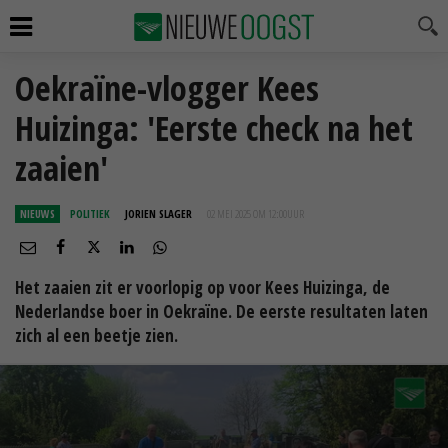
Oekraïne-vlogger Kees
Huizinga: 'Eerste check na het
zaaien'
NIEUWS
POLITIEK
JORIEN SLAGER
02 MEI 2025 OM 12:00
UUR
Het zaaien zit er voorlopig op voor Kees Huizinga, de
Nederlandse boer in Oekraïne. De eerste resultaten laten
zich al een beetje zien.