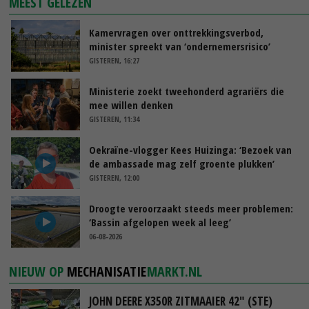
MEEST GELEZEN
Kamervragen over onttrekkingsverbod,
minister spreekt van ‘ondernemersrisico’
GISTEREN, 16:27
Ministerie zoekt tweehonderd agrariërs die
mee willen denken
GISTEREN, 11:34
Oekraïne-vlogger Kees Huizinga: ‘Bezoek van
de ambassade mag zelf groente plukken’
GISTEREN, 12:00
Droogte veroorzaakt steeds meer problemen:
‘Bassin afgelopen week al leeg’
06-08-2026
NIEUW OP
MECHANISATIE
MARKT.NL
JOHN DEERE X350R ZITMAAIER 42" (STE)