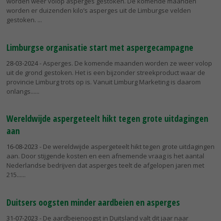
worden weer volop asperges gestoken. De komende maanden
worden er duizenden kilo’s asperges uit de Limburgse velden
gestoken.
Limburgse organisatie start met aspergecampagne
28-03-2024
- Asperges. De komende maanden worden ze weer volop
uit de grond gestoken. Het is een bijzonder streekproduct waar de
provincie Limburg trots op is. Vanuit Limburg Marketing is daarom
onlangs...
Wereldwijde aspergeteelt hikt tegen grote uitdagingen
aan
16-08-2023
- De wereldwijde aspergeteelt hikt tegen grote uitdagingen
aan. Door stijgende kosten en een afnemende vraag is het aantal
Nederlandse bedrijven dat asperges teelt de afgelopen jaren met
215...
Duitsers oogsten minder aardbeien en asperges
31-07-2023
- De aardbeienoogst in Duitsland valt dit jaar naar