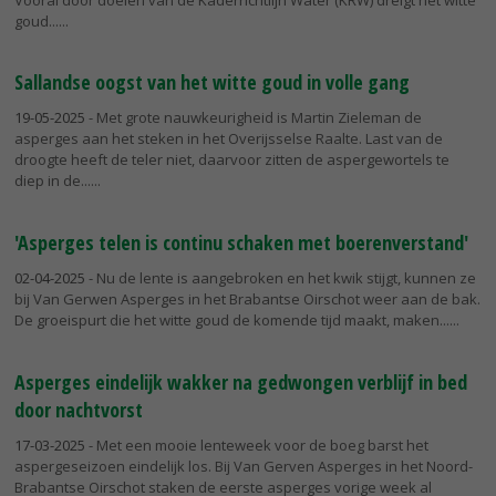
goud...
Sallandse oogst van het witte goud in volle gang
19-05-2025
- Met grote nauwkeurigheid is Martin Zieleman de
asperges aan het steken in het Overijsselse Raalte. Last van de
droogte heeft de teler niet, daarvoor zitten de aspergewortels te
diep in de...
'Asperges telen is continu schaken met boerenverstand'
02-04-2025
- Nu de lente is aangebroken en het kwik stijgt, kunnen ze
bij Van Gerwen Asperges in het Brabantse Oirschot weer aan de bak.
De groeispurt die het witte goud de komende tijd maakt, maken...
Asperges eindelijk wakker na gedwongen verblijf in bed
door nachtvorst
17-03-2025
- Met een mooie lenteweek voor de boeg barst het
aspergeseizoen eindelijk los. Bij Van Gerven Asperges in het Noord-
Brabantse Oirschot staken de eerste asperges vorige week al