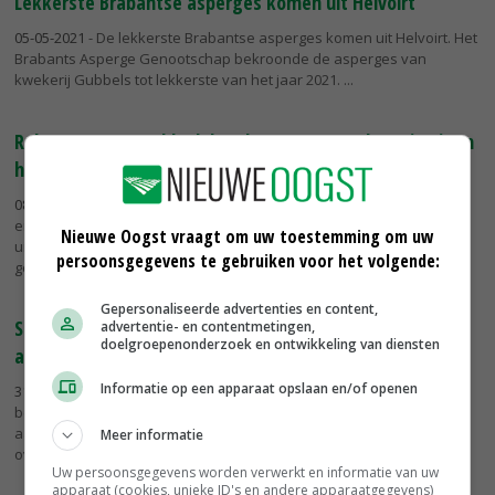
Lekkerste Brabantse asperges komen uit Helvoirt
05-05-2021
- De lekkerste Brabantse asperges komen uit Helvoirt. Het
Brabants Asperge Genootschap bekroonde de asperges van
kwekerij Gubbels tot lekkerste van het jaar 2021.
Rob en Loes Ingenbleek houden aspergeverkoop in eigen
hand
08-04-2021
- Dankzij directe levering aan consumenten, restaurants
en markthandelaren weten aspergetelers Rob en Loes Ingenbleek
Nieuwe Oogst vraagt om uw toestemming om uw
uit Siebengewald met een relatief beperkt areaal asperges een
persoonsgegevens te gebruiken voor het volgende:
goede...
Gepersonaliseerde advertenties en content,
Seizoensarbeid aandachtspunt bij start Duitse
advertentie- en contentmetingen,
doelgroepenonderzoek en ontwikkeling van diensten
aspergeseizoen
Informatie op een apparaat opslaan en/of openen
31-03-2021
- Het aspergeseizoen in Duitsland is eind maart
begonnen. De weersomstandigheden zijn ideaal. Het grootste
aandachtspunt is seizoensarbeid. Dit vraagt om actie van de
Meer informatie
overheid. De Duitse...
Uw persoonsgegevens worden verwerkt en informatie van uw
apparaat (cookies, unieke ID's en andere apparaatgegevens)