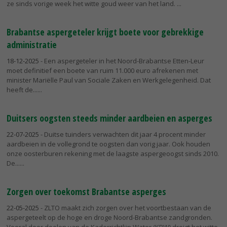
ze sinds vorige week het witte goud weer van het land.
Brabantse aspergeteler krijgt boete voor gebrekkige
administratie
18-12-2025
- Een aspergeteler in het Noord-Brabantse Etten-Leur
moet definitief een boete van ruim 11.000 euro afrekenen met
minister Mariëlle Paul van Sociale Zaken en Werkgelegenheid. Dat
heeft de...
Duitsers oogsten steeds minder aardbeien en asperges
22-07-2025
- Duitse tuinders verwachten dit jaar 4 procent minder
aardbeien in de vollegrond te oogsten dan vorig jaar. Ook houden
onze oosterburen rekening met de laagste aspergeoogst sinds 2010.
De...
Zorgen over toekomst Brabantse asperges
22-05-2025
- ZLTO maakt zich zorgen over het voortbestaan van de
aspergeteelt op de hoge en droge Noord-Brabantse zandgronden.
Vooral door doelen van de Kaderrichtlijn Water (KRW) dreigt het witte