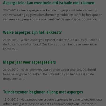
Aspergeteler kan eventuele driftschade niet claimen
27-05-2019
- Een aspergeteler kan de mogelijke schade als gevolg
van verwaaiing bij gewasbeschermingsmiddelen (drift) bij het spuiten
van een aangrenzend maisperceel niet claimen bij de loonwerker.
Welke asperges zijn het lekkerst?
21-05-2019
- Welke asperges zijn het lekkerst? Die uit Texel, Salland,
de Achterhoek of Limburg? Zes koks zochten het deze week uit in
Lochem.
Mager jaar voor aspergetelers
26-04-2019
- Het is geen vet jaar voor de aspergetelers. Dat heeft
twee belangrijke oorzaken. De uitbreiding van het areaal en de
droge zomer.
Tuinderszonen beginnen al jong met asperges
15-04-2019
- Het aanbod om groene asperges te gaan telen, leek qua
arbeid lastig in te passen op het tuinbouwbedrijf van Broersen in