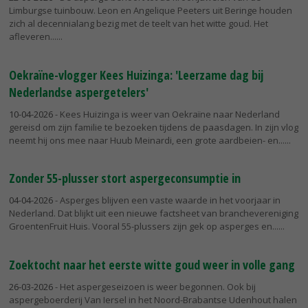
Limburgse tuinbouw. Leon en Angelique Peeters uit Beringe houden
zich al decennialang bezig met de teelt van het witte goud. Het
afleveren...
Oekraïne-vlogger Kees Huizinga: 'Leerzame dag bij
Nederlandse aspergetelers'
10-04-2026
- Kees Huizinga is weer van Oekraïne naar Nederland
gereisd om zijn familie te bezoeken tijdens de paasdagen. In zijn vlog
neemt hij ons mee naar Huub Meinardi, een grote aardbeien- en...
Zonder 55-plusser stort aspergeconsumptie in
04-04-2026
- Asperges blijven een vaste waarde in het voorjaar in
Nederland. Dat blijkt uit een nieuwe factsheet van branchevereniging
GroentenFruit Huis. Vooral 55-plussers zijn gek op asperges en...
Zoektocht naar het eerste witte goud weer in volle gang
26-03-2026
- Het aspergeseizoen is weer begonnen. Ook bij
aspergeboerderij Van Iersel in het Noord-Brabantse Udenhout halen