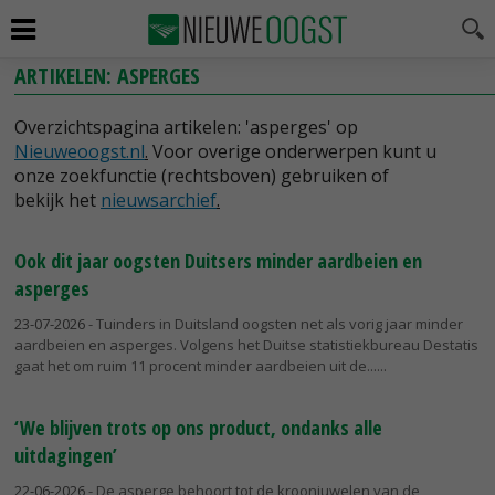
ARTIKELEN: ASPERGES
Overzichtspagina artikelen: 'asperges' op
Nieuweoogst.nl
.
Voor overige onderwerpen kunt u
onze zoekfunctie (rechtsboven) gebruiken of
bekijk het
nieuwsarchief
.
Ook dit jaar oogsten Duitsers minder aardbeien en
asperges
23-07-2026
- Tuinders in Duitsland oogsten net als vorig jaar minder
aardbeien en asperges. Volgens het Duitse statistiekbureau Destatis
gaat het om ruim 11 procent minder aardbeien uit de...
‘We blijven trots op ons product, ondanks alle
uitdagingen’
22-06-2026
- De asperge behoort tot de kroonjuwelen van de