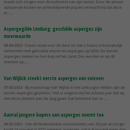
maakt zich zorgen over de toekomst van zijn sector. Door de almaar
oplopende kosten en achterblijvende prijzen verwacht hij dat deze
er...
Aspergegilde Limburg: geschilde asperges zijn
meerwaarde
08-04-2023
- Pasen staat voor de deur en dat is haast onlosmakelijk
verbonden met gekookte eieren en asperges op tafel. De eerste
asperges steken nu hun kop uit het zand. Dus worden er op dit
moment op...
Van Wijlick steekt eerste asperges van seizoen
07-03-2023
- Bij maatschap Van Wijlick in het Limburgse Velden zijn de
eerste asperges gestoken. 'Het is volgens mij het achtste jaar dat wij
met deze planten aan de slag gaan. Dat betekent dat ze...
Aantal jongere kopers van asperges neemt toe
04-03-2023
- Van de Nederlandse consumenten van 30 jaar en jonger
kocht 23 procent in 2022 weleens asperges, dat is 8 procent meer dan