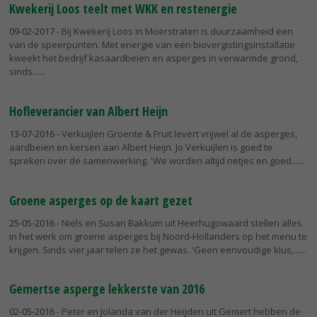
Kwekerij Loos teelt met WKK en restenergie
09-02-2017
- Bij Kwekerij Loos in Moerstraten is duurzaamheid een
van de speerpunten. Met energie van een biovergistingsinstallatie
kweekt het bedrijf kasaardbeien en asperges in verwarmde grond,
sinds...
Hofleverancier van Albert Heijn
13-07-2016
- Verkuijlen Groente & Fruit levert vrijwel al de asperges,
aardbeien en kersen aan Albert Heijn. Jo Verkuijlen is goed te
spreken over de samenwerking. 'We worden altijd netjes en goed...
Groene asperges op de kaart gezet
25-05-2016
- Niels en Susan Bakkum uit Heerhugowaard stellen alles
in het werk om groene asperges bij Noord-Hollanders op het menu te
krijgen. Sinds vier jaar telen ze het gewas. 'Geen eenvoudige klus,...
Gemertse asperge lekkerste van 2016
02-05-2016
- Peter en Jolanda van der Heijden uit Gemert hebben de