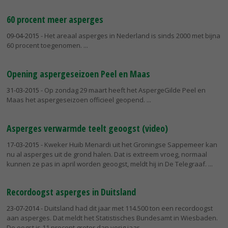
60 procent meer asperges
09-04-2015
- Het areaal asperges in Nederland is sinds 2000 met bijna
60 procent toegenomen.
Opening aspergeseizoen Peel en Maas
31-03-2015
- Op zondag 29 maart heeft het AspergeGilde Peel en
Maas het aspergeseizoen officieel geopend.
Asperges verwarmde teelt geoogst (video)
17-03-2015
- Kweker Huib Menardi uit het Groningse Sappemeer kan
nu al asperges uit de grond halen. Dat is extreem vroeg, normaal
kunnen ze pas in april worden geoogst, meldt hij in De Telegraaf.
Recordoogst asperges in Duitsland
23-07-2014
- Duitsland had dit jaar met 114.500 ton een recordoogst
aan asperges. Dat meldt het Statistisches Bundesamt in Wiesbaden.
De oogst is 11 procent groter dan vorig jaar.