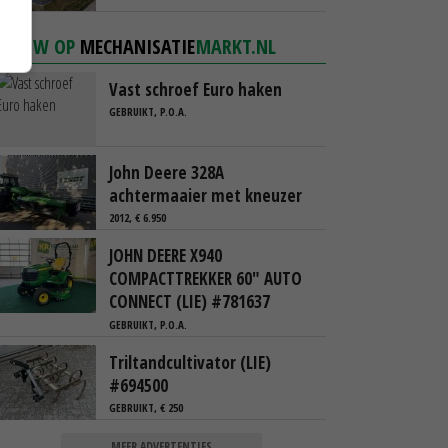
NIEUW OP
MECHANISATIE
MARKT.NL
Vast schroef Euro haken
GEBRUIKT, P.O.A.
John Deere 328A
achtermaaier met kneuzer
2012, € 6.950
JOHN DEERE X940
COMPACTTREKKER 60" AUTO
CONNECT (LIE) #781637
GEBRUIKT, P.O.A.
Triltandcultivator (LIE)
#694500
GEBRUIKT, € 250
MEER ADVERTENTIES