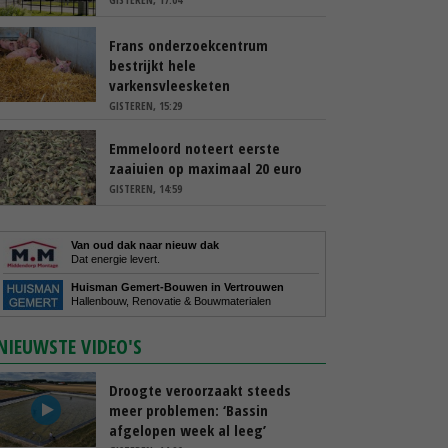
Frans onderzoekcentrum
bestrijkt hele
varkensvleesketen
GISTEREN, 15:29
Emmeloord noteert eerste
zaaiuien op maximaal 20 euro
GISTEREN, 14:59
Van oud dak naar nieuw dak
Dat energie levert.
Huisman Gemert-Bouwen in Vertrouwen
Hallenbouw, Renovatie & Bouwmaterialen
NIEUWSTE VIDEO'S
Droogte veroorzaakt steeds
meer problemen: ‘Bassin
afgelopen week al leeg’