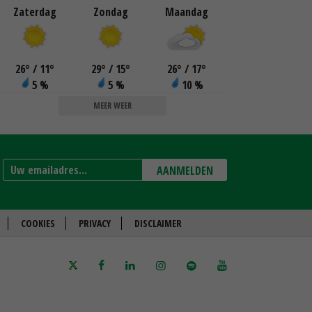
Zaterdag
Zondag
Maandag
26
°
/ 11
°
29
°
/ 15
°
26
°
/ 17
°
5 %
5 %
10 %
MEER WEER
AANMELDEN
COOKIES
PRIVACY
DISCLAIMER