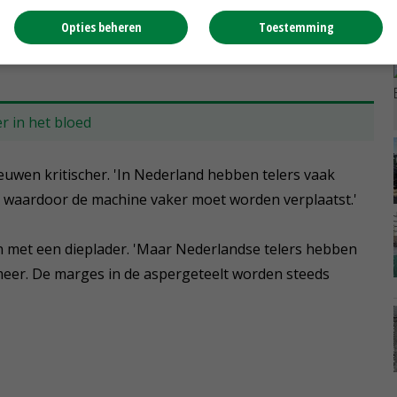
In Duitsland is het minimumloon dit jaar fors gestegen.
Opties beheren
Toestemming
ocent van de totale kosten, dus dat gaat vanaf dit jaar
r in het bloed
uwen kritischer. 'In Nederland hebben telers vaak
r, waardoor de machine vaker moet worden verplaatst.'
n met een dieplader. 'Maar Nederlandse telers hebben
er. De marges in de aspergeteelt worden steeds