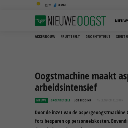
0 MM
13,7
NIEUW
AKKERBOUW
FRUITTEELT
GROENTETEELT
SIERTE
Oogstmachine maakt asp
arbeidsintensief
NIEUWS
GROENTETEELT
JOB HIDDINK
17 MEI 2024 OM 15:00
UUR
Door de inzet van de aspergeoogstmachine Ch
fors besparen op personeelskosten. Bovendi