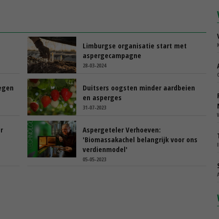
Limburgse organisatie start met
aspergecampagne
28-03-2024
tegen
Duitsers oogsten minder aardbeien
en asperges
31-07-2023
r
Aspergeteler Verhoeven:
'Biomassakachel belangrijk voor ons
verdienmodel'
05-05-2023