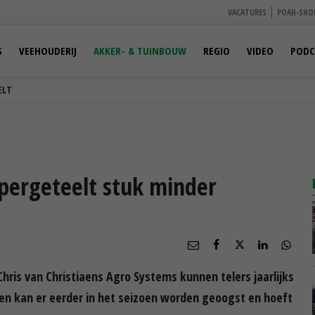
VACATURES
POAH-SHO
S
VEEHOUDERIJ
AKKER- & TUINBOUW
REGIO
VIDEO
PODC
ELT
ergeteelt stuk minder
ris van Christiaens Agro Systems kunnen telers jaarlijks
en kan er eerder in het seizoen worden geoogst en hoeft