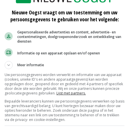
Nieuwe Oogst vraagt om uw toestemming om uw
persoonsgegevens te gebruiken voor het volgende:
ges gestoken
Gepersonaliseerde advertenties en content, advertentie- en
 een speciaal zwart-wit elastisch folie. Teeuwen: 'In dit
contentmetingen, doelgroepenonderzoek en ontwikkeling van
diensten
en, zonder dat deze blauw of krom wordt. De asperge
'
Informatie op een apparaat opslaan en/of openen
Meer informatie
or dit systeem tot 15 centimeter boven de grond uit
Uw persoonsgegevens worden verwerkt en informatie van uw apparaat
ddeld maar een keer in de week op dezelfde plek terug
(cookies, unieke ID's en andere apparaatgegevens) kan worden
en in één keer, omdat er meer asperges op de rug staan.
opgeslagen door, geopend door en gedeeld met 4 partners of specifiek
door deze site worden gebruikt. Wij en onze partners kunnen precieze
mdat de grond warm is, komen er meer stengels naar
geolocatiegegevens gebruiken.
Lijst met partners.
Bepaalde leveranciers kunnen uw persoonsgegevens verwerken op basis
van gerechtvaardigd belang. U kunt hiertegen bezwaar maken door uw
opties hieronder te beheren. Zoek onderaan deze pagina of in het
sitemenu naar een link om uw toestemming te beheren of in te trekken
via de privacy- en cookie-instellingen.
vanuit Duitse aspergetelers, waarvan er dinsdag bij de