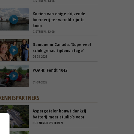
GISTEREN, 14:06
Koeien van enige drijvende
boerderij ter wereld zijn te
koop
GISTEREN, 12:00
Danique in Canada: ‘Superveel
schik gehad tijdens stage’
04-08-2026
POAH!: Fendt 1042
01-08-2026
KENNISPARTNERS
Aspergeteler bouwt dankzij
batterij meer studio’s voor
personeel
HG ENERGIESYSTEMEN