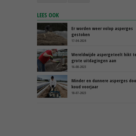
LEES OOK
Er worden weer volop asperges
gestoken
17-04-2024
Wereldwijde aspergeteelt hikt 
grote uitdagingen aan
16-08-2023
Minder en dunnere asperges doo
koud voorjaar
18-07-2023