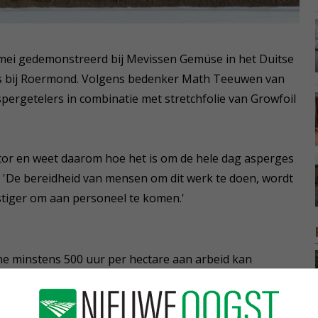
mei gedemonstreerd bij Mevissen Gemüse in het Duitse
ns bij Roermond. Volgens bedenker Math Teeuwen van
pergetelers in combinatie met stretchfolie van Growfoil
ector en weet daarom hoe het is om de hele dag asperges
. 'De bereidheid van mensen om dit werk te doen, wordt
astiger om aan personeel te komen.'
 minstens 500 uur per hectare aan arbeid kan
5 euro scheelt dat 7.500 euro. De machine kost 150.000
n je binnen drie jaar de machine terugverdienen', rekent