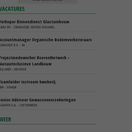
VACATURES
Verkoper Binnendienst Glastuinbouw
KARO BV - ZWAAGDIJK, NOORD-HOLLAND,
Accountmanager Organische Bodemverbeteraars
COMGOED B.V. - NL
Projectmedewerker BoerenNetwerk –
Natuurinclusieve Landbouw
WIJ.LAND - ABCOUDE
Teamleider instroom kwekerij
IBN - SCHAIJK
Senior Adviseur Gewassenverzekeringen
AGRIVER U.A. - ZOETERMEER
WEER