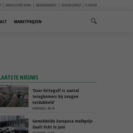
P
KENNISPARTNERS
ABONNEMENT
NIEUWSBRIEF
E-PAPER
AST
MARKTPRIJZEN
LAATSTE NIEUWS
‘Door hittegolf is aantal
terugkomers bij zeugen
verdubbeld’
VANDAAG, 06:19
Gemiddelde Europese melkprijs
daalt licht in juni
GISTEREN, 17:04